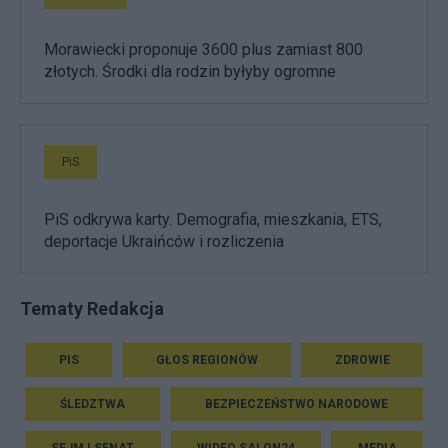
Morawiecki proponuje 3600 plus zamiast 800
złotych. Środki dla rodzin byłyby ogromne
PiS
PiS odkrywa karty. Demografia, mieszkania, ETS,
deportacje Ukraińców i rozliczenia
Tematy Redakcja
PIS
GŁOS REGIONÓW
ZDROWIE
ŚLEDZTWA
BEZPIECZEŃSTWO NARODOWE