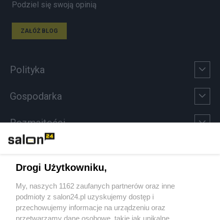
Podziel się swoją opinią
ZAŁÓŻ BLOG
Polityka
Gospodarka
Rozmaitości
Technologie
Drogi Użytkowniku,
Sport
My, naszych 1162 zaufanych partnerów oraz inne
podmioty z salon24.pl uzyskujemy dostęp i
Społeczeństwo
przechowujemy informacje na urządzeniu oraz
przetwarzamy dane osobowe, takie jak unikalne