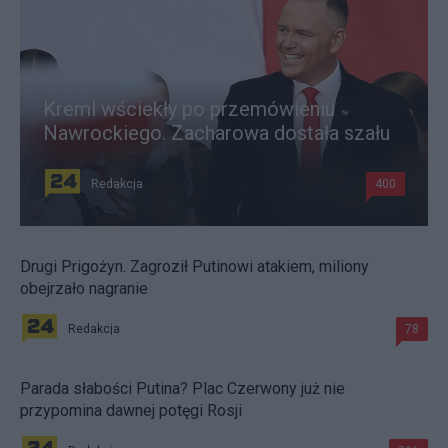
Kreml wściekły po przemówieniu
Nawrockiego. Zacharowa dostała szału
Redakcja
400
Drugi Prigożyn. Zagroził Putinowi atakiem, miliony
obejrzało nagranie
Redakcja
78
Parada słabości Putina? Plac Czerwony już nie
przypomina dawnej potęgi Rosji