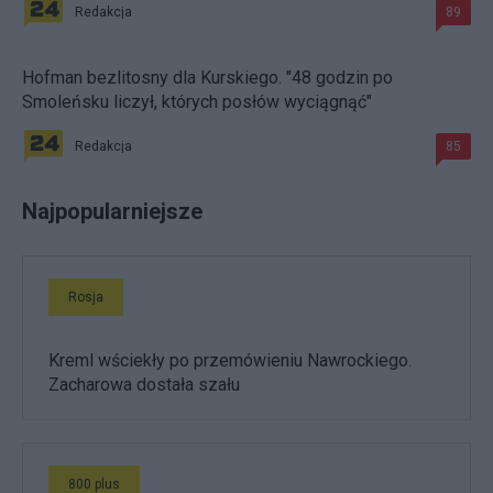
Redakcja
89
Hofman bezlitosny dla Kurskiego. "48 godzin po
Smoleńsku liczył, których posłów wyciągnąć"
Redakcja
85
Najpopularniejsze
Rosja
Kreml wściekły po przemówieniu Nawrockiego.
Zacharowa dostała szału
800 plus