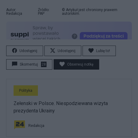
Autor:
Źródło:
© Artykuł jest chroniony prawem
Redakcja
PAP
autorskim.
Udostępnij
Udostępnij
Lubię to!
Skomentuj
28
Obserwuj notkę
Polityka
Zełenski w Polsce. Niespodziewana wizyta
prezydenta Ukrainy
Redakcja