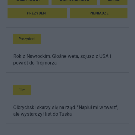
SEJM I SENAT
WIDEO SALON24
MEDIA
PREZYDENT
PIENIĄDZE
Prezydent
Rok z Nawrockim. Głośne weta, sojusz z USA i
powrót do Trójmorza
Film
Olbrychski skarży się na rząd. "Napluł mi w twarz",
ale wystarczył list do Tuska