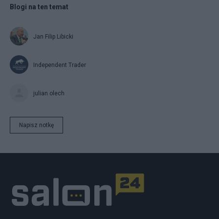
Blogi na ten temat
Jan Filip Libicki
Independent Trader
julian olech
Napisz notkę