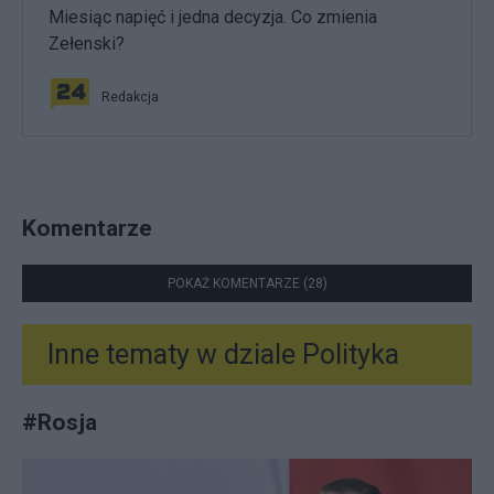
Miesiąc napięć i jedna decyzja. Co zmienia
Zełenski?
Redakcja
Komentarze
POKAŻ KOMENTARZE (28)
Inne tematy w dziale
Polityka
#
Rosja