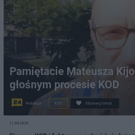
Pamiętacie Mateusza Kij
głośnym procesie KOD
Redakcja
KOD
Obserwuj temat
11.04.2023