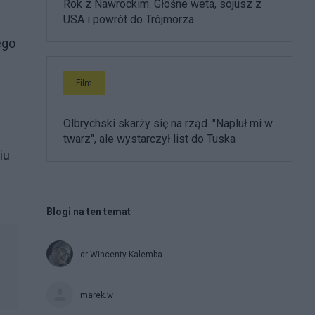
Rok z Nawrockim. Głośne weta, sojusz z
USA i powrót do Trójmorza
ego
Film
Olbrychski skarży się na rząd. "Napluł mi w
twarz", ale wystarczył list do Tuska
iu
Blogi na ten temat
dr Wincenty Kalemba
marek.w