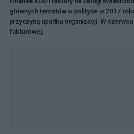
Finanse KOD i faktury na usługi świadczo
głównych tematów w polityce w 2017 roku,
przyczyną upadku organizacji. W czerwcu
fakturowej.