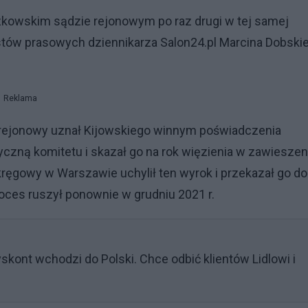
szkowskim sądzie rejonowym po raz drugi w tej samej
kstów prasowych dziennikarza Salon24.pl Marcina Dobski
Reklama
d rejonowy uznał Kijowskiego winnym poświadczenia
czną komitetu i skazał go na rok więzienia w zawieszen
Okręgowy w Warszawie uchylił ten wyrok i przekazał go do
oces ruszył ponownie w grudniu 2021 r.
kont wchodzi do Polski. Chce odbić klientów Lidlowi i