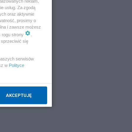
alizowanych reklam,
ie usług. Za zgodą
ych oraz aktywnie
watność, prosimy o
wolna i zawsze możesz
m rogu strony
.
sprzeciwić się
 naszych serwisów
esz w
Polityce
AKCEPTUJĘ