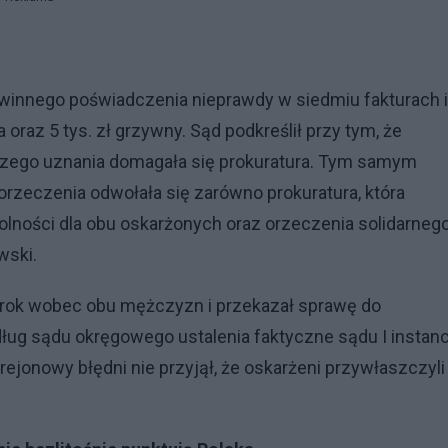
winnego poświadczenia nieprawdy w siedmiu fakturach i
 oraz 5 tys. zł grzywny. Sąd podkreślił przy tym, że
czego uznania domagała się prokuratura. Tym samym
orzeczenia odwołała się zarówno prokuratura, która
olności dla obu oskarżonych oraz orzeczenia solidarneg
wski.
yrok wobec obu mężczyzn i przekazał sprawę do
g sądu okręgowego ustalenia faktyczne sądu I instanc
ejonowy błędni nie przyjął, że oskarżeni przywłaszczyli