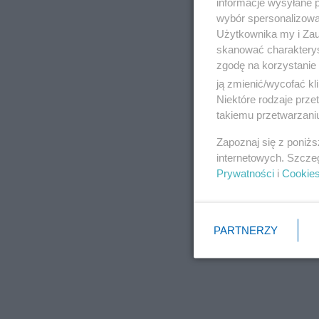
informacje wysyłane 
wybór spersonalizowan
Użytkownika my i Zau
skanować charakterys
zgodę na korzystanie 
ją zmienić/wycofać kl
Niektóre rodzaje prz
takiemu przetwarzaniu
Zapoznaj się z poniż
internetowych. Szcze
Prywatności
i
Cookie
PARTNERZY