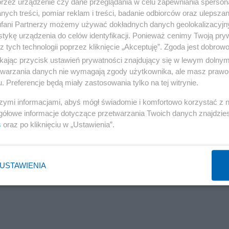
przez urządzenie czy dane przeglądania w celu zapewniania sperson
ych treści, pomiar reklam i treści, badanie odbiorców oraz ulepszan
fani Partnerzy możemy używać dokładnych danych geolokalizacyjn
tykę urządzenia do celów identyfikacji. Ponieważ cenimy Twoją pry
z tych technologii poprzez kliknięcie „Akceptuję”. Zgoda jest dobro
ikając przycisk ustawień prywatności znajdujący się w lewym dolny
etwarzania danych nie wymagają zgody użytkownika, ale masz prawo 
. Preferencje będą miały zastosowania tylko na tej witrynie.
szymi informacjami, abyś mógł świadomie i komfortowo korzystać z
gółowe informacje dotyczące przetwarzania Twoich danych znajdzi
s
oraz po kliknięciu w „Ustawienia”.
USTAWIENIA