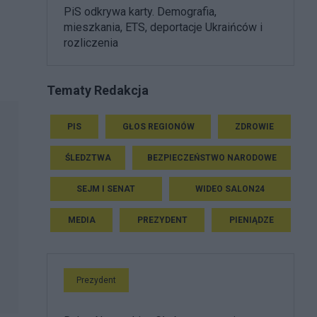
PiS odkrywa karty. Demografia,
mieszkania, ETS, deportacje Ukraińców i
rozliczenia
Tematy Redakcja
PIS
GŁOS REGIONÓW
ZDROWIE
ŚLEDZTWA
BEZPIECZEŃSTWO NARODOWE
SEJM I SENAT
WIDEO SALON24
MEDIA
PREZYDENT
PIENIĄDZE
Prezydent