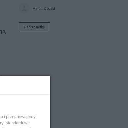
Marcin Dobski
Napisz notkę
go,
e
a
ęp i przechowujemy
ory, standardowe