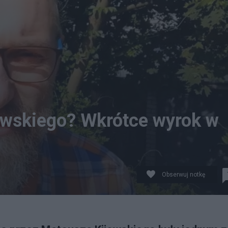
owskiego? Wkrótce wyrok w
Obserwuj notkę