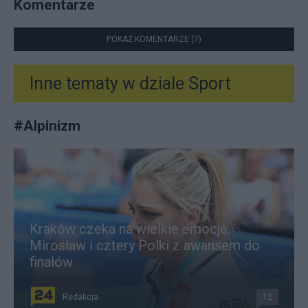
Komentarze
POKAŻ KOMENTARZE (7)
Inne tematy w dziale
Sport
#
Alpinizm
Kraków czeka na wielkie emocje.
Mirosław i cztery Polki z awansem do
finałów
Redakcja
12