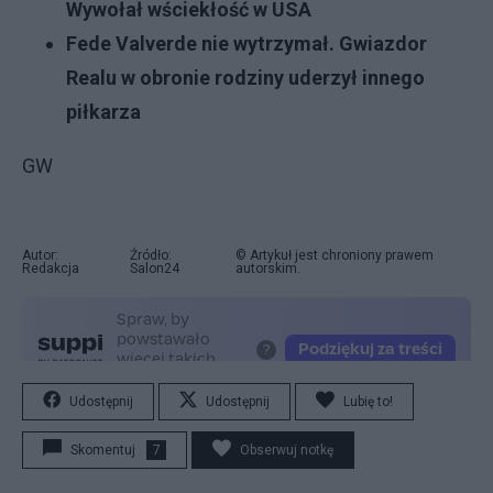
Wywołał wściekłość w USA
Fede Valverde nie wytrzymał. Gwiazdor
Realu w obronie rodziny uderzył innego
piłkarza
GW
Autor:
Źródło:
© Artykuł jest chroniony prawem
Redakcja
Salon24
autorskim.
Udostępnij
Udostępnij
Lubię to!
Skomentuj
7
Obserwuj notkę