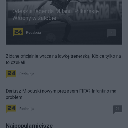
Odeszła legenda Milanu. Piłkarskie
Włochy w żałobie
Redakcja
4
Zidane oficjalnie wraca na ławkę trenerską. Kibice tylko na
to czekali
Redakcja
Dariusz Mioduski nowym prezesem FIFA? Infantino ma
problem
Redakcja
21
Najpopularniejsze