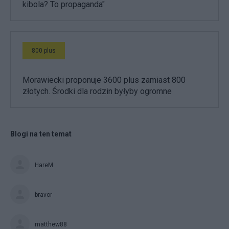
kibola? To propaganda"
800 plus
Morawiecki proponuje 3600 plus zamiast 800
złotych. Środki dla rodzin byłyby ogromne
Blogi na ten temat
HareM
bravor
matthew88