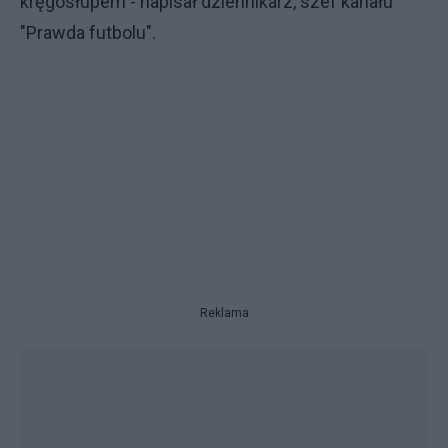
kręgosłupem - napisał dziennikarz, szef kanału
"Prawda futbolu".
Reklama