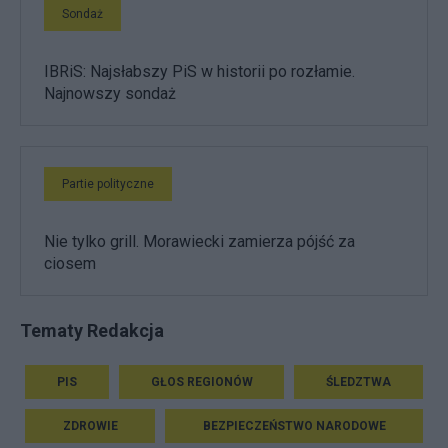
Sondaż
IBRiS: Najsłabszy PiS w historii po rozłamie.
Najnowszy sondaż
Partie polityczne
Nie tylko grill. Morawiecki zamierza pójść za
ciosem
Tematy Redakcja
PIS
GŁOS REGIONÓW
ŚLEDZTWA
ZDROWIE
BEZPIECZEŃSTWO NARODOWE