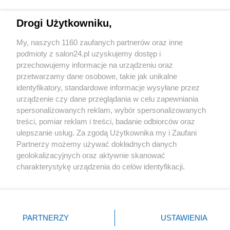
Technologie
Drogi Użytkowniku,
Sport
My, naszych 1160 zaufanych partnerów oraz inne
podmioty z salon24.pl uzyskujemy dostęp i
Społeczeństwo
przechowujemy informacje na urządzeniu oraz
przetwarzamy dane osobowe, takie jak unikalne
Kultura
identyfikatory, standardowe informacje wysyłane przez
urządzenie czy dane przeglądania w celu zapewniania
spersonalizowanych reklam, wybór spersonalizowanych
treści, pomiar reklam i treści, badanie odbiorców oraz
ulepszanie usług. Za zgodą Użytkownika my i Zaufani
X
Facebook
Instagram
Youtube
Partnerzy możemy używać dokładnych danych
geolokalizacyjnych oraz aktywnie skanować
charakterystykę urządzenia do celów identyfikacji.
Web Content Media sp. z o. o. © 2022
Ponieważ cenimy Twoją prywatność, prosimy o zgodę na
korzystanie z tych technologii poprzez kliknięcie
„Akceptuję”. Zgoda jest dobrowolna i zawsze możesz ją
Pomoc
O nas
Praca
Reklama
Kontakt
zmienić/wycofać klikając przycisk ustawień prywatności
PARTNERZY
USTAWIENIA
znajdujący się w lewym dolnym rogu strony
. Niektóre