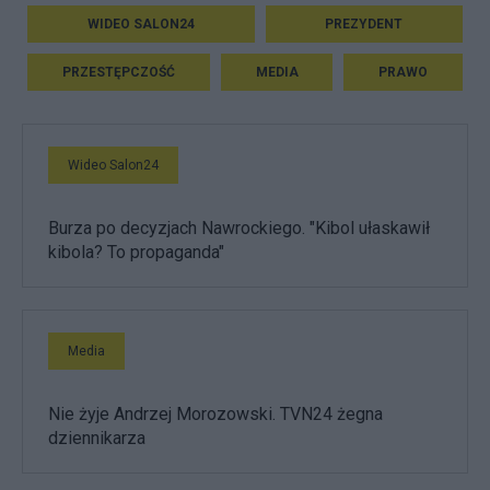
WIDEO SALON24
PREZYDENT
PRZESTĘPCZOŚĆ
MEDIA
PRAWO
Wideo Salon24
Burza po decyzjach Nawrockiego. "Kibol ułaskawił
kibola? To propaganda"
Media
Nie żyje Andrzej Morozowski. TVN24 żegna
dziennikarza