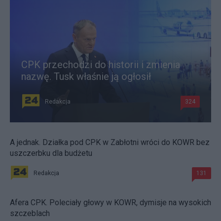
CPK przechodzi do historii i zmienia
nazwę. Tusk właśnie ją ogłosił
Redakcja
324
A jednak. Działka pod CPK w Zabłotni wróci do KOWR bez
uszczerbku dla budżetu
Redakcja
131
Afera CPK. Poleciały głowy w KOWR, dymisje na wysokich
szczeblach