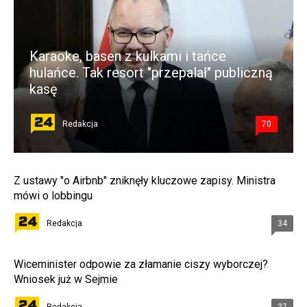
Karaoke, basen z kulkami i tańce
hulańce. Tak resort "przepalał" publiczną
kasę
Redakcja
70
Z ustawy "o Airbnb" zniknęły kluczowe zapisy. Ministra
mówi o lobbingu
Redakcja
34
Wiceminister odpowie za złamanie ciszy wyborczej?
Wniosek już w Sejmie