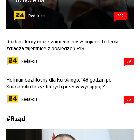
rozliczenia
Redakcja
202
Rozłam, który może zamienić się w sojusz. Terlecki
zdradza tajemnice z posiedzeń PiS
Redakcja
89
Hofman bezlitosny dla Kurskiego. "48 godzin po
Smoleńsku liczył, których posłów wyciągnąć"
Redakcja
85
#
Rząd