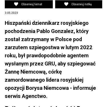
blisko córki zamordowanego lidera rosyjskiej opozycji
Obserwuj temat
Obserwuj notkę
3.05.2023
Hiszpański dziennikarz rosyjskiego
pochodzenia Pablo Gonzalez, który
został zatrzymany w Polsce pod
zarzutem szpiegostwa w lutym 2022
roku, był prawdopodobnie agentem
wysłanym przez GRU, aby szpiegować
Żannę Niemcową, córkę
zamordowanego lidera rosyjskiej
opozycji Borysa Niemcowa - informuje
serwis Agenctwo.