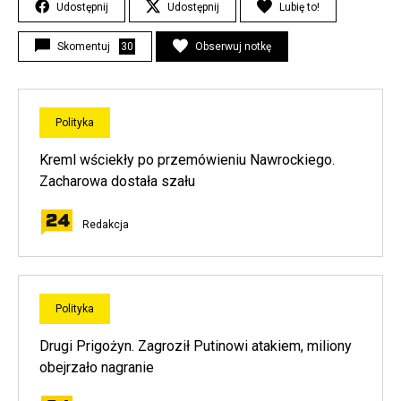
Udostępnij
Udostępnij
Lubię to!
Skomentuj
30
Obserwuj notkę
Polityka
Kreml wściekły po przemówieniu Nawrockiego.
Zacharowa dostała szału
Redakcja
Polityka
Drugi Prigożyn. Zagroził Putinowi atakiem, miliony
obejrzało nagranie