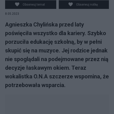
muzycznej i braku wsparcia od rodziców. (fot.
Obserwuj temat
Obserwuj notkę
Instagram)
8.05.2023
Agnieszka Chylińska przed laty
poświęciła wszystko dla kariery. Szybko
porzuciła edukację szkolną, by w pełni
skupić się na muzyce. Jej rodzice jednak
nie spoglądali na podejmowane przez nią
decyzje łaskawym okiem. Teraz
wokalistka O.N.A szczerze wspomina, że
potrzebowała wsparcia.