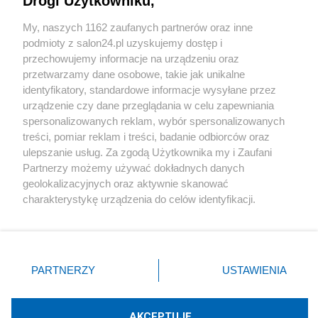
Drogi Użytkowniku,
Sport
My, naszych 1162 zaufanych partnerów oraz inne
podmioty z salon24.pl uzyskujemy dostęp i
Społeczeństwo
przechowujemy informacje na urządzeniu oraz
przetwarzamy dane osobowe, takie jak unikalne
Kultura
identyfikatory, standardowe informacje wysyłane przez
urządzenie czy dane przeglądania w celu zapewniania
spersonalizowanych reklam, wybór spersonalizowanych
treści, pomiar reklam i treści, badanie odbiorców oraz
ulepszanie usług. Za zgodą Użytkownika my i Zaufani
X
Facebook
Instagram
Youtube
Partnerzy możemy używać dokładnych danych
geolokalizacyjnych oraz aktywnie skanować
charakterystykę urządzenia do celów identyfikacji.
Web Content Media sp. z o. o. © 2022
Ponieważ cenimy Twoją prywatność, prosimy o zgodę na
korzystanie z tych technologii poprzez kliknięcie
„Akceptuję”. Zgoda jest dobrowolna i zawsze możesz ją
Pomoc
O nas
Praca
Reklama
Kontakt
zmienić/wycofać klikając przycisk ustawień prywatności
PARTNERZY
USTAWIENIA
znajdujący się w lewym dolnym rogu strony
. Niektóre
rodzaje przetwarzania danych nie wymagają zgody
użytkownika, ale masz prawo sprzeciwić się takiemu
AKCEPTUJĘ