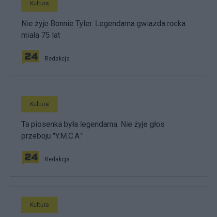
Kultura
Nie żyje Bonnie Tyler. Legendarna gwiazda rocka
miała 75 lat
Redakcja
Kultura
Ta piosenka była legendarna. Nie żyje głos
przeboju "Y.M.C.A."
Redakcja
Kultura