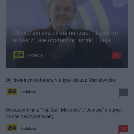
Olbrychski skarży się na rząd. "Napluł mi
w twarz", ale wystarczył list do Tuska
Redakcja
93
Był świetnym aktorem. Nie żyje Janusz Michałowski
Redakcja
8
Gwiazdor kina z "Top Gun: Maverick" i "Jumanji" nie żyje.
Został zasztyletowany
Redakcja
12