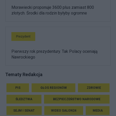
Morawiecki proponuje 3600 plus zamiast 800
złotych. Środki dla rodzin byłyby ogromne
Prezydent
Pierwszy rok prezydentury. Tak Polacy oceniają
Nawrockiego
Tematy Redakcja
PIS
GŁOS REGIONÓW
ZDROWIE
ŚLEDZTWA
BEZPIECZEŃSTWO NARODOWE
SEJM I SENAT
WIDEO SALON24
MEDIA