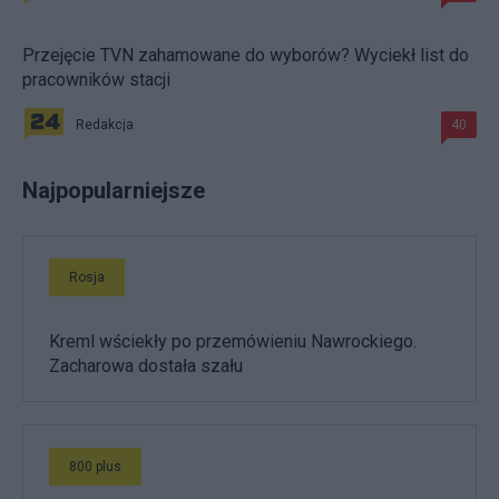
Przejęcie TVN zahamowane do wyborów? Wyciekł list do
pracowników stacji
Redakcja
40
Najpopularniejsze
Rosja
Kreml wściekły po przemówieniu Nawrockiego.
Zacharowa dostała szału
800 plus