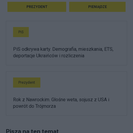
PREZYDENT
PIENIĄDZE
PiS
PiS odkrywa karty. Demografia, mieszkania, ETS,
deportacje Ukraińców i rozliczenia
Prezydent
Rok z Nawrockim. Głośne weta, sojusz z USA i
powrót do Trójmorza
Piszą na ten temat