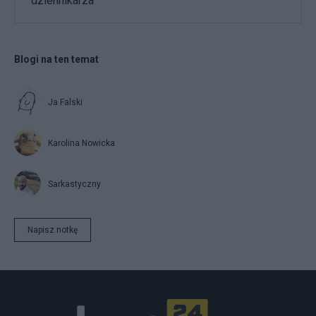
dziennikarza
Blogi na ten temat
Ja Falski
Karolina Nowicka
Sarkastyczny
Napisz notkę