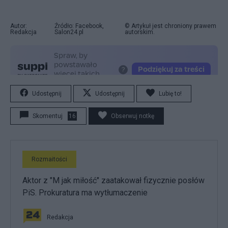
Autor:
Źródło: Facebook,
© Artykuł jest chroniony prawem
Redakcja
Salon24.pl
autorskim.
Udostępnij
Udostępnij
Lubię to!
Skomentuj
16
Obserwuj notkę
Rozmaitości
Aktor z "M jak miłość" zaatakował fizycznie posłów
PiS. Prokuratura ma wytłumaczenie
Redakcja