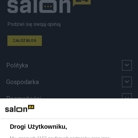
Podziel się swoją opinią
ZAŁÓŻ BLOG
Polityka
Gospodarka
Rozmaitości
Technologie
Drogi Użytkowniku,
Sport
My, naszych 1162 zaufanych partnerów oraz inne