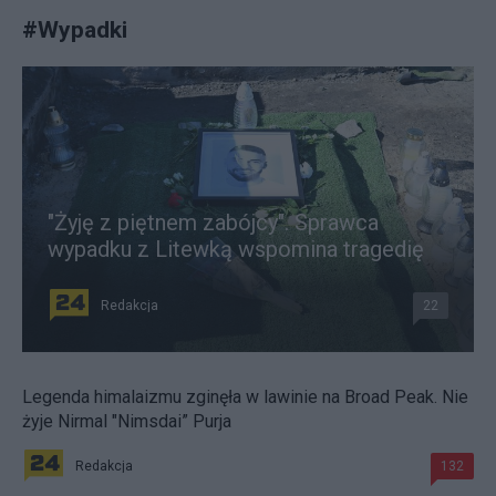
#
Wypadki
"Żyję z piętnem zabójcy". Sprawca
wypadku z Litewką wspomina tragedię
Redakcja
22
Legenda himalaizmu zginęła w lawinie na Broad Peak. Nie
żyje Nirmal "Nimsdai” Purja
Redakcja
132