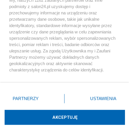
podmioty z salon24.pl uzyskujemy dostęp i
Społeczeństwo
przechowujemy informacje na urządzeniu oraz
przetwarzamy dane osobowe, takie jak unikalne
Kultura
identyfikatory, standardowe informacje wysyłane przez
urządzenie czy dane przeglądania w celu zapewniania
spersonalizowanych reklam, wybór spersonalizowanych
treści, pomiar reklam i treści, badanie odbiorców oraz
ulepszanie usług. Za zgodą Użytkownika my i Zaufani
X
Facebook
Instagram
Youtube
Partnerzy możemy używać dokładnych danych
geolokalizacyjnych oraz aktywnie skanować
charakterystykę urządzenia do celów identyfikacji.
Web Content Media sp. z o. o. © 2022
Ponieważ cenimy Twoją prywatność, prosimy o zgodę na
korzystanie z tych technologii poprzez kliknięcie
„Akceptuję”. Zgoda jest dobrowolna i zawsze możesz ją
Pomoc
O nas
Praca
Reklama
Kontakt
zmienić/wycofać klikając przycisk ustawień prywatności
PARTNERZY
USTAWIENIA
znajdujący się w lewym dolnym rogu strony
. Niektóre
rodzaje przetwarzania danych nie wymagają zgody
użytkownika, ale masz prawo sprzeciwić się takiemu
AKCEPTUJĘ
przetwarzaniu. Preferencje będą miały zastosowania tylko
Technologię dostarcza:
W3media.pl
na tej witrynie.