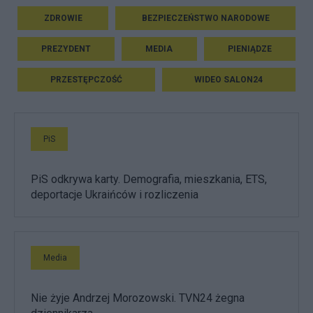
ZDROWIE
BEZPIECZEŃSTWO NARODOWE
PREZYDENT
MEDIA
PIENIĄDZE
PRZESTĘPCZOŚĆ
WIDEO SALON24
PiS
PiS odkrywa karty. Demografia, mieszkania, ETS,
deportacje Ukraińców i rozliczenia
Media
Nie żyje Andrzej Morozowski. TVN24 żegna