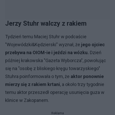
Jerzy Stuhr walczy z rakiem
Tydzień temu Maciej Stuhr w podcaście
"Wojewódzki&Kędzierski" wyznał, że
jego ojciec
przebywa na OIOM-ie i jeździ na wózku.
Dzień
później krakowska "Gazeta Wyborcza", powołując
się na "osobę z bliskiego kręgu towarzyskiego"
Stuhra poinformowała o tym, że
aktor ponownie
mierzy się z rakiem krtani
, a około trzy tygodnie
temu aktor przeszedł operację usunięcia guza w
klinice w Zakopanem.
Reklama