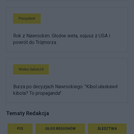
Prezydent
Rok z Nawrockim. Głośne weta, sojusz z USA i
powrót do Trójmorza
Wideo Salon24
Burza po decyzjach Nawrockiego. "Kibol ułaskawił
kibola? To propaganda"
Tematy Redakcja
PIS
GŁOS REGIONÓW
ŚLEDZTWA