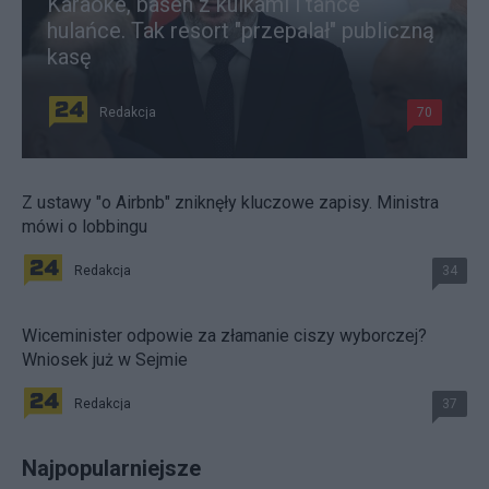
Karaoke, basen z kulkami i tańce
hulańce. Tak resort "przepalał" publiczną
kasę
Redakcja
70
Z ustawy "o Airbnb" zniknęły kluczowe zapisy. Ministra
mówi o lobbingu
Redakcja
34
Wiceminister odpowie za złamanie ciszy wyborczej?
Wniosek już w Sejmie
Redakcja
37
Najpopularniejsze