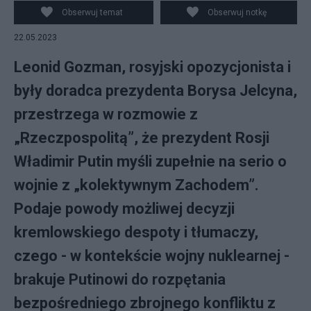
MALTSEV
Obserwuj temat
Obserwuj notkę
22.05.2023
Leonid Gozman, rosyjski opozycjonista i
były doradca prezydenta Borysa Jelcyna,
przestrzega w rozmowie z
„Rzeczpospolitą”, że prezydent Rosji
Władimir Putin myśli zupełnie na serio o
wojnie z „kolektywnym Zachodem”.
Podaje powody możliwej decyzji
kremlowskiego despoty i tłumaczy,
czego - w kontekście wojny nuklearnej -
brakuje Putinowi do rozpętania
bezpośredniego zbrojnego konfliktu z