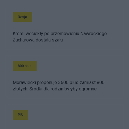
Rosja
Kreml wściekły po przemówieniu Nawrockiego.
Zacharowa dostała szału
800 plus
Morawiecki proponuje 3600 plus zamiast 800
złotych. Środki dla rodzin byłyby ogromne
PiS