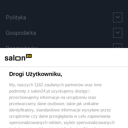
Polityka
Gospodarka
Rozmaitości
Technologie
Drogi Użytkowniku,
Sport
My, naszych 1162 zaufanych partnerów oraz inne
podmioty z salon24.pl uzyskujemy dostęp i
Społeczeństwo
przechowujemy informacje na urządzeniu oraz
przetwarzamy dane osobowe, takie jak unikalne
Kultura
identyfikatory, standardowe informacje wysyłane przez
urządzenie czy dane przeglądania w celu zapewniania
spersonalizowanych reklam, wybór spersonalizowanych