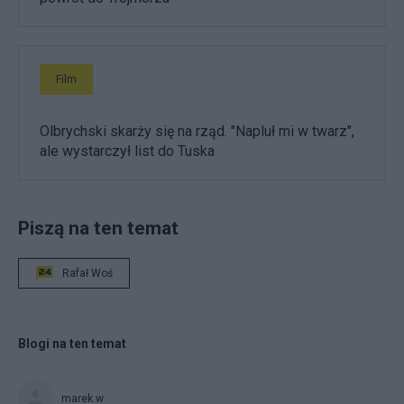
Film
Olbrychski skarży się na rząd. "Napluł mi w twarz",
ale wystarczył list do Tuska
Piszą na ten temat
Rafał Woś
Blogi na ten temat
marek.w