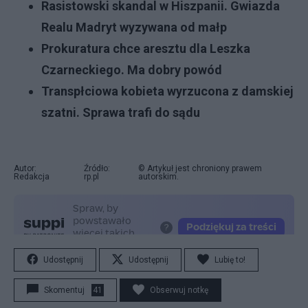
Rasistowski skandal w Hiszpanii. Gwiazda
Realu Madryt wyzywana od małp
Prokuratura chce aresztu dla Leszka
Czarneckiego. Ma dobry powód
Transpłciowa kobieta wyrzucona z damskiej
szatni. Sprawa trafi do sądu
Autor:
Źródło:
© Artykuł jest chroniony prawem
Redakcja
rp.pl
autorskim.
Udostępnij
Udostępnij
Lubię to!
Skomentuj
41
Obserwuj notkę