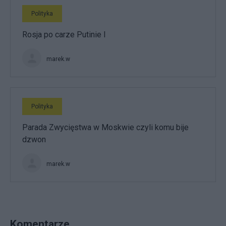
Polityka
Rosja po carze Putinie I
marek.w
Polityka
Parada Zwycięstwa w Moskwie czyli komu bije
dzwon
marek.w
Komentarze