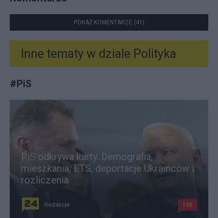
POKAŻ KOMENTARZE (41)
Inne tematy w dziale
Polityka
#
PiS
PiS odkrywa karty. Demografia,
mieszkania, ETS, deportacje Ukraińców i
rozliczenia
Redakcja
198