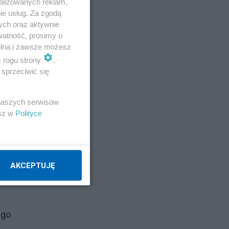
alizowanych reklam,
ie usług. Za zgodą
ych oraz aktywnie
watność, prosimy o
nej
wolna i zawsze możesz
m rogu strony
.
sprzeciwić się
 naszych serwisów
esz w
Polityce
AKCEPTUJĘ
ia
ego