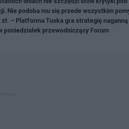
atnich dniach nie szczędzi słów krytyki pod
ji. Nie podoba mu się przede wszystkim pom
 zł. – Platforma Tuska gra strategię naganną
 w poniedziałek przewodniczący Forum