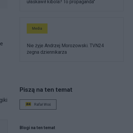
ułaskawił kibola? To propaganda"
Media
ne
Nie żyje Andrzej Morozowski. TVN24
żegna dziennikarza
Piszą na ten temat
giki
Rafał Woś
Blogi na ten temat