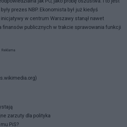
ieodpowiedzialna jak PO, jako próbę oszustwa. I to jest
były prezes NBP. Ekonomista był już kiedyś
go inicjatywy w centrum Warszawy stanął nawet
ia finansów publicznych w trakcie sprawowania funkcji
Reklama
s.wikimedia.org)
ystają
ne zarzuty dla polityka
 mu PiS?