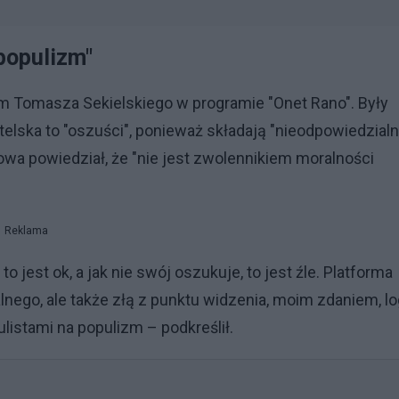
 populizm"
em Tomasza Sekielskiego w programie "Onet Rano". Były
elska to "oszuści", ponieważ składają "nieodpowiedzial
wa powiedział, że "nie jest zwolennikiem moralności
Reklama
o jest ok, a jak nie swój oszukuje, to jest źle. Platforma
nego, ale także złą z punktu widzenia, moim zdaniem, lo
ulistami na populizm – podkreślił.