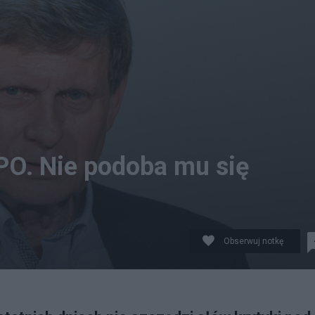
PO. Nie podoba mu się
Obserwuj notkę
ikimedia.org)