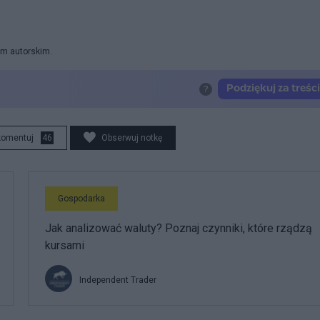
em autorskim.
komentuj
46
Obserwuj notkę
Gospodarka
Jak analizować waluty? Poznaj czynniki, które rządzą
kursami
Independent Trader