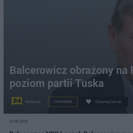
Balcerowicz obrażony na 
poziom partii Tuska
Redakcja
EKONOMIA
Obserwuj temat
(Były prezes NBP Leszek Balcerowicz. Fot. commons.w
22.05.2023