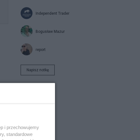
Independent Trader
Bogusław Mazur
report
Napisz notkę
ęp i przechowujemy
ak
ory, standardowe