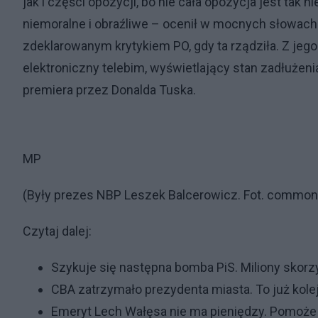
jak i części opozycji, bo nie cała opozycja jest tak n
niemoralne i obraźliwe – ocenił w mocnych słowach 
zdeklarowanym krytykiem PO, gdy ta rządziła. Z je
elektroniczny telebim, wyświetlający stan zadłużen
premiera przez Donalda Tuska.
MP
(Były prezes NBP Leszek Balcerowicz. Fot. common
Czytaj dalej:
Szykuje się następna bomba PiS. Miliony skorz
CBA zatrzymało prezydenta miasta. To już kolej
Emeryt Lech Wałęsa nie ma pieniędzy. Pomoże