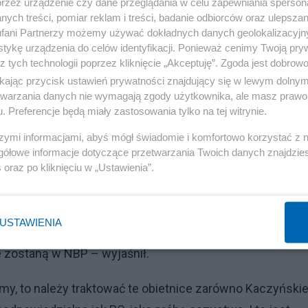
przez urządzenie czy dane przeglądania w celu zapewniania sperson
ych treści, pomiar reklam i treści, badanie odbiorców oraz ulepszan
kontynuował Balcerowicz.
fani Partnerzy możemy używać dokładnych danych geolokalizacyjn
tykę urządzenia do celów identyfikacji. Ponieważ cenimy Twoją pry
ela głównej partii opozycyjnej, nie ma w nich prawie żad
z tych technologii poprzez kliknięcie „Akceptuję”. Zgoda jest dobro
 zagarnianie w formie nacjonalizacji jej dużej części? To
ikając przycisk ustawień prywatności znajdujący się w lewym dolny
etwarzania danych nie wymagają zgody użytkownika, ale masz prawo 
obsadzać urzędy – dodał.
. Preferencje będą miały zastosowania tylko na tej witrynie.
szymi informacjami, abyś mógł świadomie i komfortowo korzystać z
gółowe informacje dotyczące przetwarzania Twoich danych znajdzi
wicz był gościem w telewizji News 24. Pytany o spór w
s
oraz po kliknięciu w „Ustawienia”.
zęści krajów Zachodu, politycy nie ośmieliliby się
ktycznie zrozumie, że na to trzeba wziąć pieniądze – a
USTAWIENIA
 z dodatkowych podatków albo – co gorsza – z dodrukowan
ze zostaną w NBP – wyjaśnił.
my, to należy traktować te obietnice zarówno Kaczyński