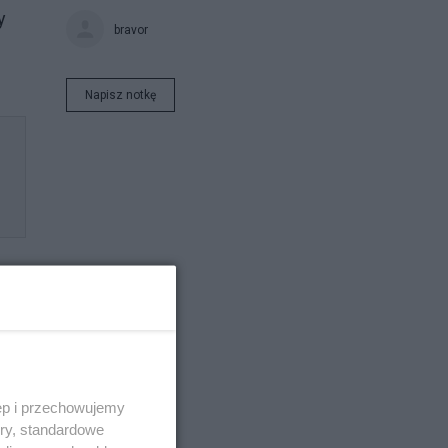
y
bravor
Napisz notkę
ęp i przechowujemy
ory, standardowe