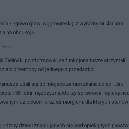
wości Łęgowo (pow. wągrowiecki), z wyraźnymi śladami
ala na obdukcję.
Reklama
ik Zieliński poinformował, że funkcjonariusze otrzymali
zieci przemocy od jednego z przedszkoli.
nariusze udali się do miejsca zamieszkania dzieci. Jak
obieta i 58-letni mężczyzna, którzy sprawowali opiekę na
towanym dzieckiem oraz ośmiorgiem, dla których stanowi
ędziny dzieci znajdujących się pod opieką tych państw