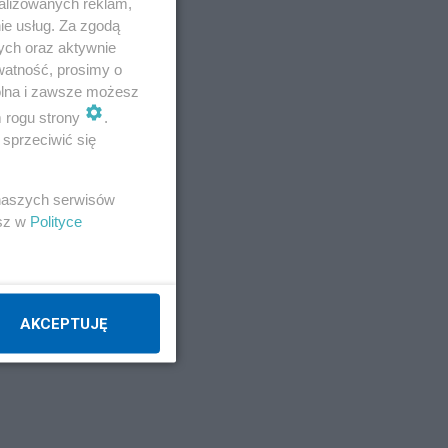
alizowanych reklam,
ie usług. Za zgodą
ych oraz aktywnie
watność, prosimy o
wolna i zawsze możesz
m rogu strony
.
sprzeciwić się
 naszych serwisów
esz w
Polityce
AKCEPTUJĘ