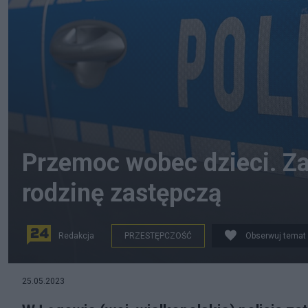
Przemoc wobec dzieci. Z
rodzinę zastępczą
Redakcja
PRZESTĘPCZOŚĆ
Obserwuj temat
zdjęcie ilustracyjne / źródło: Pixabay
25.05.2023