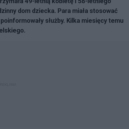
rzymała 49-letnią kobietę i 58-letniego
dzinny dom dziecka. Para miała stosować
oinformowały służby. Kilka miesięcy temu
elskiego.