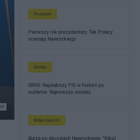
Prezydent
Pierwszy rok prezydentury. Tak Polacy
oceniają Nawrockiego
Sondaż
IBRiS: Najsłabszy PiS w historii po
rozłamie. Najnowszy sondaż
19
Wideo Salon24
Burza po decyzjach Nawrockiego. "Kibol