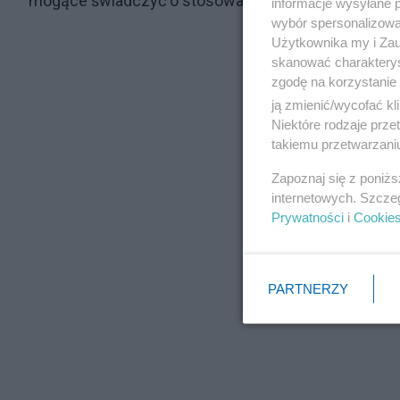
mogące świadczyć o stosowaniu wobec dziecka pr
informacje wysyłane 
wybór spersonalizowan
Użytkownika my i Zau
skanować charakterys
zgodę na korzystanie 
ją zmienić/wycofać kl
Niektóre rodzaje prz
takiemu przetwarzaniu
Zapoznaj się z poniż
internetowych. Szcze
Prywatności
i
Cookie
PARTNERZY