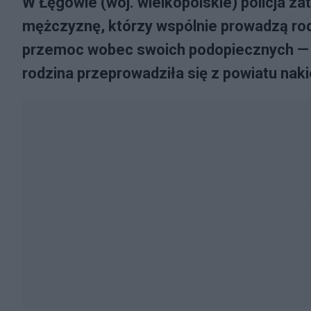
W Łęgowie (woj. wielkopolskie) policja zat
mężczyznę, którzy wspólnie prowadzą ro
przemoc wobec swoich podopiecznych — p
rodzina przeprowadziła się z powiatu naki