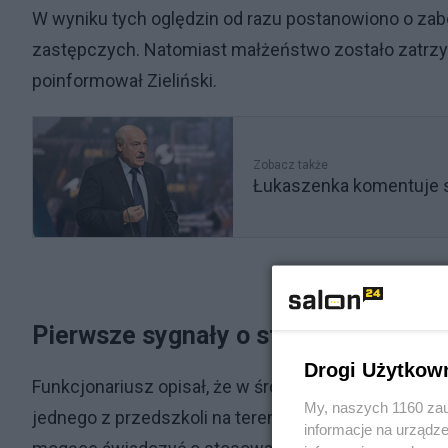
W wyniku tych oględzin od razu postanowiono o zabe
zastępczych. Natomiast małżeństwo zostało zatr
poinformował Zieliński.
Zobacz także
Łukaszenka komentuje s
Pierwsze sygnały o stosowaniu prze
Drogi Użytkow
Funkcjonariusz opisał, że w środę około godz. 14 
My, naszych 1160 zau
jednego z przedszkoli na terenie gminy Wągrowiec, k
informacje na urządze