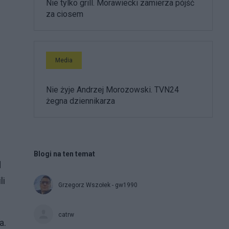
Nie tylko grill. Morawiecki zamierza pójść
za ciosem
Media
Nie żyje Andrzej Morozowski. TVN24
żegna dziennikarza
Blogi na ten temat
d
li
Grzegorz Wszołek - gw1990
catrw
a.