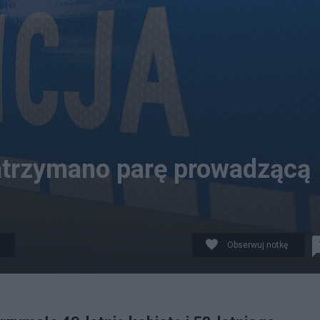
atrzymano parę prowadzącą
Obserwuj notkę