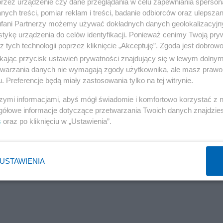
zemocy.
przez urządzenie czy dane przeglądania w celu zapewniania sperson
ych treści, pomiar reklam i treści, badanie odbiorców oraz ulepszan
fani Partnerzy możemy używać dokładnych danych geolokalizacyjn
tykę urządzenia do celów identyfikacji. Ponieważ cenimy Twoją pry
z tych technologii poprzez kliknięcie „Akceptuję”. Zgoda jest dobro
ikając przycisk ustawień prywatności znajdujący się w lewym dolny
etwarzania danych nie wymagają zgody użytkownika, ale masz prawo 
. Preferencje będą miały zastosowania tylko na tej witrynie.
szymi informacjami, abyś mógł świadomie i komfortowo korzystać z
gółowe informacje dotyczące przetwarzania Twoich danych znajdzi
s
oraz po kliknięciu w „Ustawienia”.
USTAWIENIA