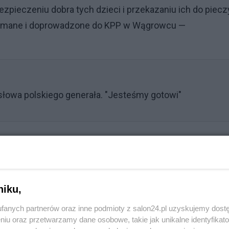
zpieczeniu dobra tych dzieci i przekazaniu ich do piecz
zymane i doprowadzone do KPP w Wągrowcu —
łowa polskiego generała. "Jesteśmy gotowi"
Reklama
mocy wobec dzieci
niku,
funkcjonariusze otrzymali informację od wychowawców
fanych partnerów oraz inne podmioty z salon24.pl uzyskujemy dost
tórzy zauważyli na ciele 4-letniej podopiecznej ślady
niu oraz przetwarzamy dane osobowe, takie jak unikalne identyfikat