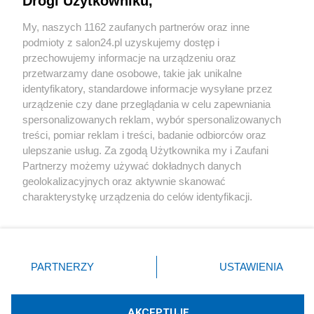
Drogi Użytkowniku,
Sport
My, naszych 1162 zaufanych partnerów oraz inne
podmioty z salon24.pl uzyskujemy dostęp i
Społeczeństwo
przechowujemy informacje na urządzeniu oraz
przetwarzamy dane osobowe, takie jak unikalne
Kultura
identyfikatory, standardowe informacje wysyłane przez
urządzenie czy dane przeglądania w celu zapewniania
spersonalizowanych reklam, wybór spersonalizowanych
treści, pomiar reklam i treści, badanie odbiorców oraz
ulepszanie usług. Za zgodą Użytkownika my i Zaufani
X
Facebook
Instagram
Youtube
Partnerzy możemy używać dokładnych danych
geolokalizacyjnych oraz aktywnie skanować
charakterystykę urządzenia do celów identyfikacji.
Web Content Media sp. z o. o. © 2022
Ponieważ cenimy Twoją prywatność, prosimy o zgodę na
korzystanie z tych technologii poprzez kliknięcie
„Akceptuję”. Zgoda jest dobrowolna i zawsze możesz ją
Pomoc
O nas
Praca
Reklama
Kontakt
zmienić/wycofać klikając przycisk ustawień prywatności
PARTNERZY
USTAWIENIA
znajdujący się w lewym dolnym rogu strony
. Niektóre
rodzaje przetwarzania danych nie wymagają zgody
użytkownika, ale masz prawo sprzeciwić się takiemu
AKCEPTUJĘ