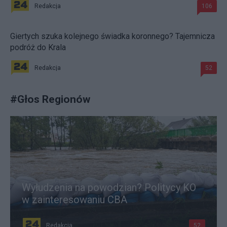
Redakcja
106
Giertych szuka kolejnego świadka koronnego? Tajemnicza
podróż do Krala
Redakcja
52
#
Głos Regionów
Wyłudzenia na powodzian? Politycy KO
w zainteresowaniu CBA
Redakcja
52