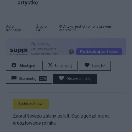
artystkę
Autor:
Źródło:
© Artykuł jest chroniony prawem
Redakcja
PAP
autorskim.
Udostępnij
Udostępnij
Lubię to!
Skomentuj
270
Obserwuj notkę
Społeczeństwo
Zaorał świeżo zalany asfalt. Sąd zgodził się na
aresztowanie rolnika