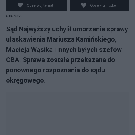
Kamiński (P) oraz wiceminister spraw wewnętrznych i
Obserwuj temat
Obserwuj notkę
administracji Maciej Wąsik (L), fot. PAP/Tomasz Gzell
6.06.2023
Sąd Najwyższy uchylił umorzenie sprawy
ułaskawienia Mariusza Kamińskiego,
Macieja Wąsika i innych byłych szefów
CBA. Sprawa została przekazana do
ponownego rozpoznania do sądu
okręgowego.