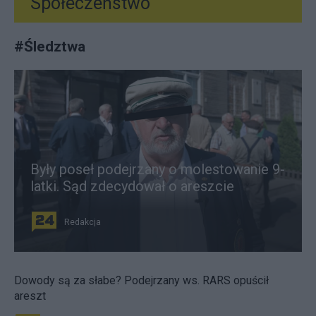
Społeczeństwo
#
Śledztwa
Były poseł podejrzany o molestowanie 9-
latki. Sąd zdecydował o areszcie
Redakcja
Dowody są za słabe? Podejrzany ws. RARS opuścił
areszt