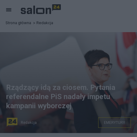
Strona główna
Redakcja
Rządzący idą za ciosem. Pytania
referendalne PiS nadały impetu
kampanii wyborczej
Redakcja
EMERYTURY
"Czy jesteś za podwyższeniem wieku emerytalnego