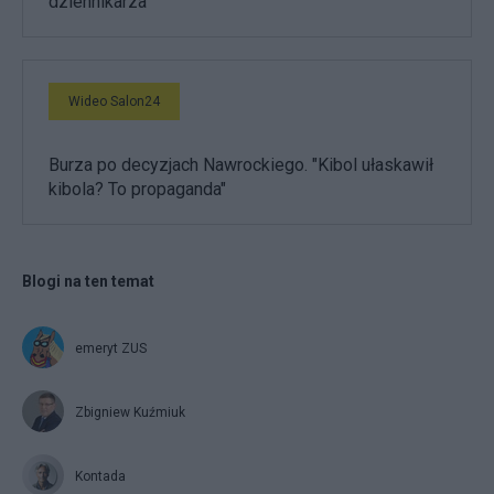
dziennikarza
Wideo Salon24
Burza po decyzjach Nawrockiego. "Kibol ułaskawił
kibola? To propaganda"
Blogi na ten temat
emeryt ZUS
Zbigniew Kuźmiuk
Kontada