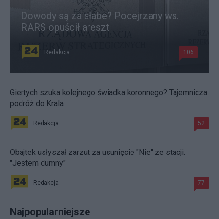
Dowody są za słabe? Podejrzany ws.
RARS opuścił areszt
Redakcja
106
Giertych szuka kolejnego świadka koronnego? Tajemnicza
podróż do Krala
Redakcja
52
Obajtek usłyszał zarzut za usunięcie "Nie" ze stacji.
"Jestem dumny"
Redakcja
77
Najpopularniejsze