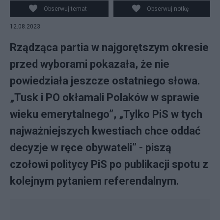
wynoszącego dziś 60 lat dla kobiet i 65 lat dla
Obserwuj temat
Obserwuj notkę
mężczyzn?" Fot. PAP
12.08.2023
Rządząca partia w najgorętszym okresie
przed wyborami pokazała, że nie
powiedziała jeszcze ostatniego słowa.
„Tusk i PO okłamali Polaków w sprawie
wieku emerytalnego”, „Tylko PiS w tych
najważniejszych kwestiach chce oddać
decyzje w ręce obywateli” - piszą
czołowi politycy PiS po publikacji spotu z
kolejnym pytaniem referendalnym.