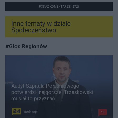
POKAŻ KOMENTARZE (272)
Inne tematy w dziale
Społeczeństwo
#
Głos Regionów
Audyt Szpitala Południowego
potwierdził najgorsze. Trzaskowski
musiał to przyznać
Redakcja
63