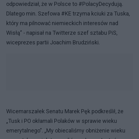
odpowiedział, że w Polsce to #PolacyDecydują.
Dlatego min. Szefowa #KE trzyma kciuki za Tuska,
który ma pilnować niemieckich interesów nad
Wisłą” - napisał na Twitterze szef sztabu PiS,
wiceprezes partii Joachim Brudziński.
Wicemarszałek Senatu Marek Pęk podkreślił, że
„Tusk i PO okłamali Polaków w sprawie wieku
emerytalnego”. „My obiecaliśmy obniżenie wieku