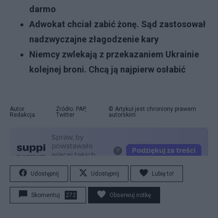
darmo
Adwokat chciał zabić żonę. Sąd zastosował
nadzwyczajne złagodzenie kary
Niemcy zwlekają z przekazaniem Ukrainie
kolejnej broni. Chcą ją najpierw osłabić
Autor:
Źródło: PAP,
© Artykuł jest chroniony prawem
Redakcja
Twitter
autorskim.
Udostępnij
Udostępnij
Lubię to!
Skomentuj
272
Obserwuj notkę