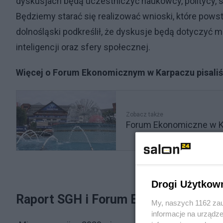
dyskusjach będą uczestniczyć naukowcy, politycy, s
Będziemy starać się realizować wnioski, które pow
dolnośląski podkreślił, że dyskusje będą dotyczyć m
inteligencji oraz sfery społecznej.
Więcej o Forum Ekonomicznym w Karpaczu pisaliś
Zobacz także
Forum Ekonomiczne w Kar
Drogi Użytkow
Raport SGH i Forum Ekonomicznego
My, naszych 1162 zau
informacje na urządze