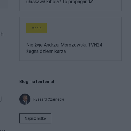
ułaskawił kibola? To propaganda"
Media
ch
Nie żyje Andrzej Morozowski. TVN24
żegna dziennikarza
Blogi na ten temat
j
Ryszard Czarnecki
Napisz notkę