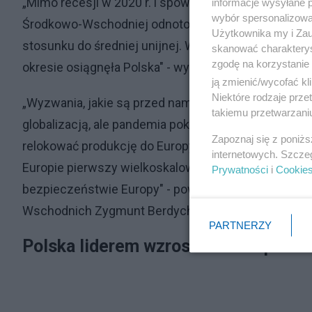
„Mimo recesji w 2020 r. i spowolnienia wzrostu go
informacje wysyłane 
wybór spersonalizowan
Środkowo-Wschodniej odnotowało w latach 2020–2
Użytkownika my i Zau
stosunku do średniej unijnej. Wśród krajów EŚW n
skanować charakterys
zgodę na korzystanie 
okresie osiągnęła Polska" - wynika z raportu SGH i
ją zmienić/wycofać kl
Niektóre rodzaje prz
„Wyzwania, jakie są przed nami, to wyzwania przeło
takiemu przetwarzaniu
globalizacją, ale pandemia pokazała, że globalizacja
Zapoznaj się z poniż
relokować produkcję do Europy. Wojna z ubiegłego r
internetowych. Szcze
Europie pierwszy wielkoskalowy konflikt. Kilkaset 
Prywatności
i
Cookie
bezpieczeństwie Europy" - powiedział podczas prezen
Wschodnich Zygmunt Berdychowski.
PARTNERZY
Polska liderem wzrostu w Europie