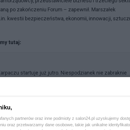
amorządowcy, przedstawiciele biznesu i trzeciego sekto
staną po zakończeniu Forum – zapewnił. Marszałek
.in. kwestii bezpieczeństwa, ekonomii, innowacji, sztucz
my tutaj:
paczu startuje już jutro. Niespodzianek nie zabraknie
Reklama
niku,
 2023
fanych partnerów oraz inne podmioty z salon24.pl uzyskujemy dost
niu oraz przetwarzamy dane osobowe, takie jak unikalne identyfikat