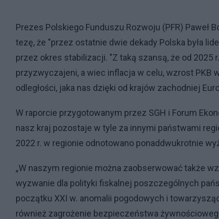
Prezes Polskiego Funduszu Rozwoju (PFR) Paweł Bory
tezę, że "przez ostatnie dwie dekady Polska była li
przez okres stabilizacji. "Z taką szansą, że od 2025
przyzwyczajeni, a wiec inflacja w celu, wzrost PKB w 
odległości, jaka nas dzięki od krajów zachodniej Eur
W raporcie przygotowanym przez SGH i Forum Ekon
nasz kraj pozostaje w tyle za innymi państwami regi
2022 r. w regionie odnotowano ponaddwukrotnie wyższą
„W naszym regionie można zaobserwować także wzro
wyzwanie dla polityki fiskalnej poszczególnych pań
początku XXI w. anomalii pogodowych i towarzysząc
również zagrożenie bezpieczeństwa żywnościowego