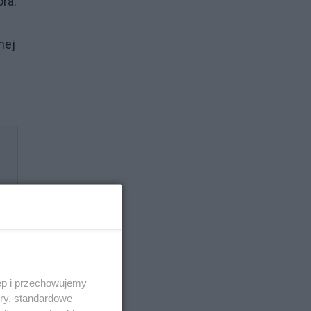
ra.
nej
ęp i przechowujemy
ory, standardowe