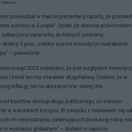
Reklama
s powiedział w trakcie prezentacji raportu, że postawi
derem wzrostu w Europie”. Dodał, że obecnie przechodzim
 r. zobaczymy parametry, do których jesteśmy
okolicy 3 proc., solidny wzrost inwestycji i nadrabianie
opy" – powiedział.
omicznego 2023 wskazano, że pod względem inwestycj
onu i trend ten ma charakter długofalowy. Dodano, że w
 inflację, niż na obszarze tzw. starej Unii.
st kosztów obsługi długu publicznego, co stanowi
stw w warunkach kryzysu. W związku z nasilaniem się o
ych im nieurodzajów, załamujących produkcję rolną, roś
 w wymiarze globalnym” – dodano w raporcie.