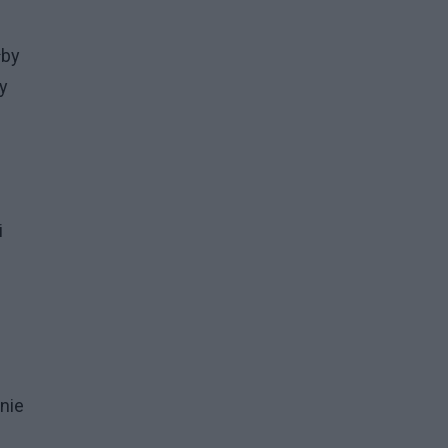
łby
y
i
d
nie