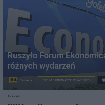
Ruszyło Forum Ekonomicz
różnych wydarzeń
Redakcja
FORUM EKONOMICZNE W KARPACZU
Fot. PAP/Radek Pietruszka
5.09.2023