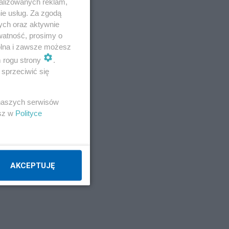
alizowanych reklam,
ie usług. Za zgodą
o w
ych oraz aktywnie
watność, prosimy o
wolna i zawsze możesz
m rogu strony
.
sprzeciwić się
 naszych serwisów
esz w
Polityce
o
AKCEPTUJĘ