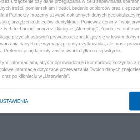
spodarczego w 2022 r. wszystkie 11 państw Europy
przez urządzenie czy dane przeglądania w celu zapewniania sperson
ych treści, pomiar reklam i treści, badanie odbiorców oraz ulepszan
022 przeciętnie szybsze tempo wzrostu gospodarczeg
fani Partnerzy możemy używać dokładnych danych geolokalizacyjn
ajszybszy wzrost gospodarczy w całym analizowanym
tykę urządzenia do celów identyfikacji. Ponieważ cenimy Twoją pry
z tych technologii poprzez kliknięcie „Akceptuję”. Zgoda jest dobro
 Forum Ekonomicznego 2023.
ikając przycisk ustawień prywatności znajdujący się w lewym dolny
etwarzania danych nie wymagają zgody użytkownika, ale masz prawo 
mu epok. Jeszcze kilka lat temu byliśmy zafascynowani
. Preferencje będą miały zastosowania tylko na tej witrynie.
 ma swoje granice i że dla dobra obywateli musimy
szymi informacjami, abyś mógł świadomie i komfortowo korzystać z
oku przemeblowała europejską politykę – przyniosła
gółowe informacje dotyczące przetwarzania Twoich danych znajdzi
tysięcy ofiar nakazuje nam przemeblować swoje myślenie 
s
oraz po kliknięciu w „Ustawienia”.
tacji raportu założyciel Fundacji Instytutu Studiów
USTAWIENIA