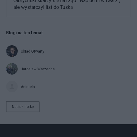
Olbrychski skarży się na rząd. "Napluł mi w twarz",
ale wystarczył list do Tuska
Blogi na ten temat
Układ Otwarty
Jarosław Warzecha
Animela
Napisz notkę