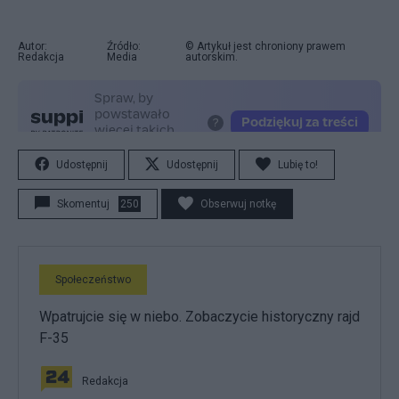
Autor:
Źródło:
© Artykuł jest chroniony prawem
Redakcja
Media
autorskim.
Udostępnij
Udostępnij
Lubię to!
Skomentuj
250
Obserwuj notkę
Społeczeństwo
Wpatrujcie się w niebo. Zobaczycie historyczny rajd
F-35
Redakcja