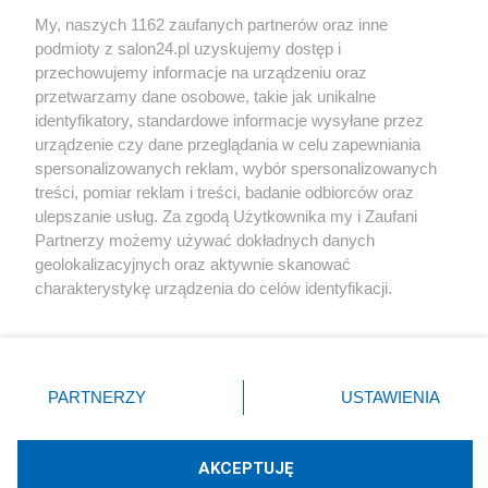
Sport
My, naszych 1162 zaufanych partnerów oraz inne
podmioty z salon24.pl uzyskujemy dostęp i
Społeczeństwo
przechowujemy informacje na urządzeniu oraz
przetwarzamy dane osobowe, takie jak unikalne
Kultura
identyfikatory, standardowe informacje wysyłane przez
urządzenie czy dane przeglądania w celu zapewniania
spersonalizowanych reklam, wybór spersonalizowanych
treści, pomiar reklam i treści, badanie odbiorców oraz
ulepszanie usług. Za zgodą Użytkownika my i Zaufani
X
Facebook
Instagram
Youtube
Partnerzy możemy używać dokładnych danych
geolokalizacyjnych oraz aktywnie skanować
charakterystykę urządzenia do celów identyfikacji.
Web Content Media sp. z o. o. © 2022
Ponieważ cenimy Twoją prywatność, prosimy o zgodę na
korzystanie z tych technologii poprzez kliknięcie
„Akceptuję”. Zgoda jest dobrowolna i zawsze możesz ją
Pomoc
O nas
Praca
Reklama
Kontakt
zmienić/wycofać klikając przycisk ustawień prywatności
PARTNERZY
USTAWIENIA
znajdujący się w lewym dolnym rogu strony
. Niektóre
rodzaje przetwarzania danych nie wymagają zgody
użytkownika, ale masz prawo sprzeciwić się takiemu
AKCEPTUJĘ
przetwarzaniu. Preferencje będą miały zastosowania tylko