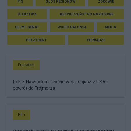
PIS
GŁOS REGIONÓW
ZDROWIE
ŚLEDZTWA
BEZPIECZEŃSTWO NARODOWE
SEJM I SENAT
WIDEO SALON24
MEDIA
PREZYDENT
PIENIĄDZE
Prezydent
Rok z Nawrockim. Głośne weta, sojusz z USA i
powrót do Trójmorza
Film