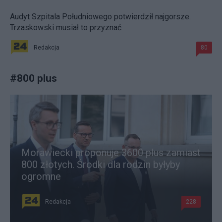
Audyt Szpitala Południowego potwierdził najgorsze.
Trzaskowski musiał to przyznać
Redakcja
80
#
800 plus
Morawiecki proponuje 3600 plus zamiast
800 złotych. Środki dla rodzin byłyby
ogromne
Redakcja
228