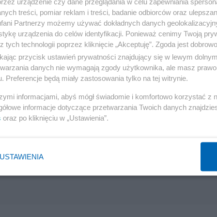
przez urządzenie czy dane przeglądania w celu zapewniania sperson
ych treści, pomiar reklam i treści, badanie odbiorców oraz ulepszan
fani Partnerzy możemy używać dokładnych danych geolokalizacyjn
tykę urządzenia do celów identyfikacji. Ponieważ cenimy Twoją pry
z tych technologii poprzez kliknięcie „Akceptuję”. Zgoda jest dobro
ikając przycisk ustawień prywatności znajdujący się w lewym dolny
etwarzania danych nie wymagają zgody użytkownika, ale masz prawo 
. Preferencje będą miały zastosowania tylko na tej witrynie.
ym Mieście nad Pilicą - zakończył Błaszczak swoje
szymi informacjami, abyś mógł świadomie i komfortowo korzystać z
gółowe informacje dotyczące przetwarzania Twoich danych znajdzi
s
oraz po kliknięciu w „Ustawienia”.
Reklama
USTAWIENIA