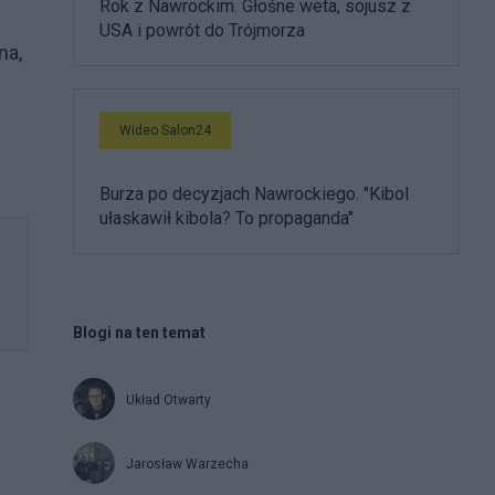
Rok z Nawrockim. Głośne weta, sojusz z
USA i powrót do Trójmorza
na,
Wideo Salon24
Burza po decyzjach Nawrockiego. "Kibol
ułaskawił kibola? To propaganda"
Blogi na ten temat
Układ Otwarty
Jarosław Warzecha