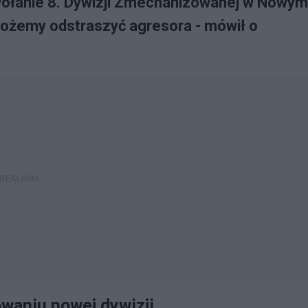
ołanie 8. Dywizji Zmechanizowanej w Nowym
 możemy odstraszyć agresora - mówił o
waniu nowej dywizji