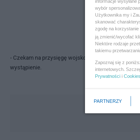
informacje wysyłane 
wybór spersonalizowan
Użytkownika my i Zau
skanować charakterys
zgodę na korzystanie 
ją zmienić/wycofać kl
Niektóre rodzaje prz
takiemu przetwarzaniu
- Czekam na przysięgę wojskową, właśnie tu, w Now
Zapoznaj się z poniż
wystąpienie.
internetowych. Szcze
Prywatności
i
Cookie
PARTNERZY