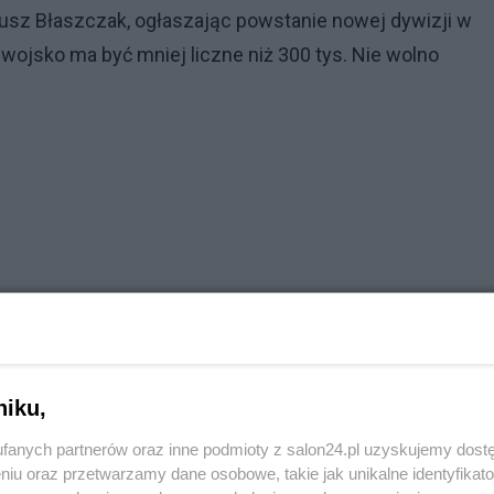
usz Błaszczak, ogłaszając powstanie nowej dywizji w
ojsko ma być mniej liczne niż 300 tys. Nie wolno
niku,
fanych partnerów oraz inne podmioty z salon24.pl uzyskujemy dost
niu oraz przetwarzamy dane osobowe, takie jak unikalne identyfikat