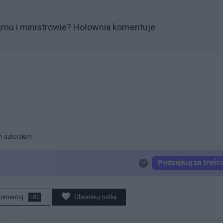
jmu i ministrowie? Hołownia komentuje
m autorskim
komentuj
180
Obserwuj notkę