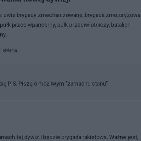
ą: dwie brygady zmechanizowane, brygada zmotoryzowa
, pułk przeciwpancerny, pułk przeciwlotniczy, batalion
czny.
Reklama
się PiS. Piszą o możliwym "zamachu stanu"
t
ramach tej dywizji będzie brygada rakietowa. Ważne jest,