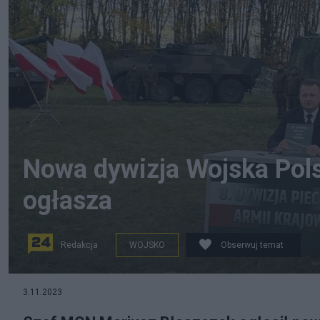
Nowa dywizja Wojska Pols
ogłasza
Redakcja
WOJSKO
Obserwuj temat
3.11.2023