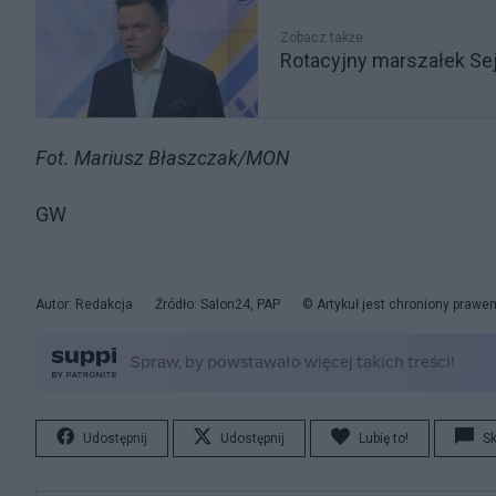
Zobacz także
Rotacyjny marszałek Se
Fot. Mariusz Błaszczak/MON
GW
Autor: Redakcja
Źródło: Salon24, PAP
© Artykuł jest chroniony prawe
Udostępnij
Udostępnij
Lubię to!
S