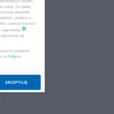
alizowanych reklam,
ie usług. Za zgodą
ych oraz aktywnie
watność, prosimy o
wolna i zawsze możesz
m rogu strony
.
sprzeciwić się
 naszych serwisów
esz w
Polityce
AKCEPTUJĘ