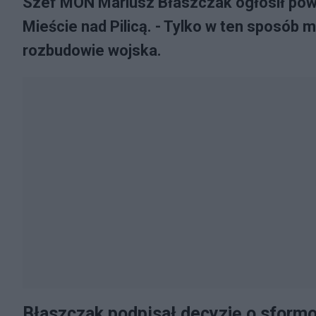
Szef MON Mariusz Błaszczak ogłosił pow
Mieście nad Pilicą. - Tylko w ten sposób
rozbudowie wojska.
Błaszczak podpisał decyzję o sformo