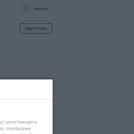
Animela
Napisz notkę
ęp i przechowujemy
ory, standardowe