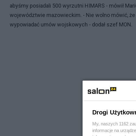
abyśmy posiadali 500 wyrzutni HIMARS - mówił Mari
województwie mazowieckim. - Nie wolno mówić, że w
wypowiadać umów wojskowych - dodał szef MON.
Drogi Użytkow
My, naszych 1162 zau
informacje na urządze