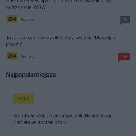
Padł rekordowy upał. Teraz czas na nawałnice, są
ostrzeżenia IMGW
Redakcja
35
Tusk apeluje do wszystkich bez wyjątku. "Uważajcie
proszę"
Redakcja
199
Najpopularniejsze
Rosja
Kreml wściekły po przemówieniu Nawrockiego.
Zacharowa dostała szału