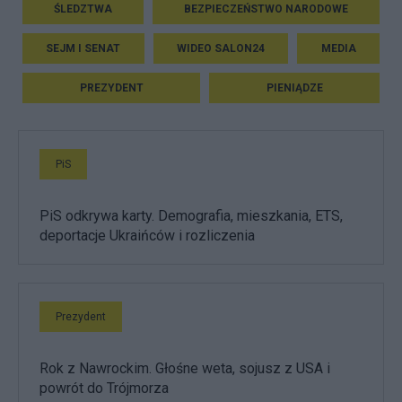
ŚLEDZTWA
BEZPIECZEŃSTWO NARODOWE
SEJM I SENAT
WIDEO SALON24
MEDIA
PREZYDENT
PIENIĄDZE
PiS
PiS odkrywa karty. Demografia, mieszkania, ETS,
deportacje Ukraińców i rozliczenia
Prezydent
Rok z Nawrockim. Głośne weta, sojusz z USA i
powrót do Trójmorza