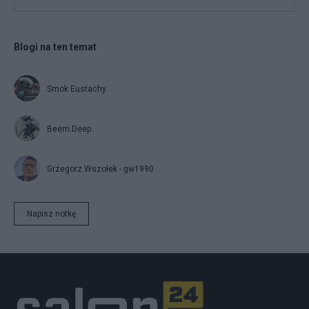
Blogi na ten temat
Smok Eustachy
Beem.Deep
Grzegorz Wszołek - gw1990
Napisz notkę