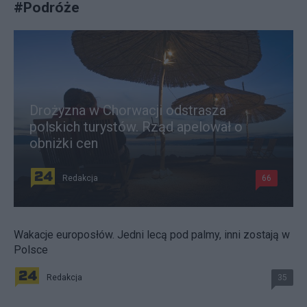
#
Podróże
Drożyzna w Chorwacji odstrasza
polskich turystów. Rząd apelował o
obniżki cen
Redakcja
66
Wakacje europosłów. Jedni lecą pod palmy, inni zostają w
Polsce
Redakcja
35