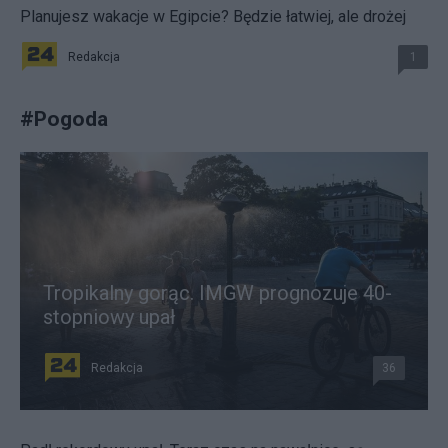
Planujesz wakacje w Egipcie? Będzie łatwiej, ale drożej
Redakcja
1
#
Pogoda
Tropikalny gorąc. IMGW prognozuje 40-
stopniowy upał
Redakcja
36