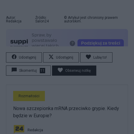
Autor:
Źródło:
© Artykuł jest chroniony prawem
Redakcja
Salon24
autorskim.
Udostępnij
Udostępnij
Lubię to!
Skomentuj
11
Obserwuj notkę
Rozmaitości
Nowa szczepionka mRNA przeciwko grypie. Kiedy
będzie w Europie?
Redakcja