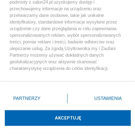
podmioty z salon24.pl uzyskujemy dostęp i
Społeczeństwo
przechowujemy informacje na urządzeniu oraz
przetwarzamy dane osobowe, takie jak unikalne
Kultura
identyfikatory, standardowe informacje wysyłane przez
urządzenie czy dane przeglądania w celu zapewniania
spersonalizowanych reklam, wybór spersonalizowanych
treści, pomiar reklam i treści, badanie odbiorców oraz
ulepszanie usług. Za zgodą Użytkownika my i Zaufani
X
Facebook
Instagram
Youtube
Partnerzy możemy używać dokładnych danych
geolokalizacyjnych oraz aktywnie skanować
charakterystykę urządzenia do celów identyfikacji.
Web Content Media sp. z o. o. © 2022
Ponieważ cenimy Twoją prywatność, prosimy o zgodę na
korzystanie z tych technologii poprzez kliknięcie
„Akceptuję”. Zgoda jest dobrowolna i zawsze możesz ją
Pomoc
O nas
Praca
Reklama
Kontakt
zmienić/wycofać klikając przycisk ustawień prywatności
PARTNERZY
USTAWIENIA
znajdujący się w lewym dolnym rogu strony
. Niektóre
rodzaje przetwarzania danych nie wymagają zgody
użytkownika, ale masz prawo sprzeciwić się takiemu
AKCEPTUJĘ
przetwarzaniu. Preferencje będą miały zastosowania tylko
Technologię dostarcza:
W3media.pl
na tej witrynie.