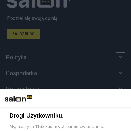
Podziel się swoją opinią
ZAŁÓŻ BLOG
Polityka
Gospodarka
Rozmaitości
Technologie
Drogi Użytkowniku,
Sport
My, naszych 1162 zaufanych partnerów oraz inne