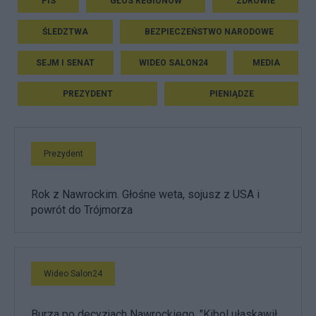
PIS
GŁOS REGIONÓW
ZDROWIE
ŚLEDZTWA
BEZPIECZEŃSTWO NARODOWE
SEJM I SENAT
WIDEO SALON24
MEDIA
PREZYDENT
PIENIĄDZE
Prezydent
Rok z Nawrockim. Głośne weta, sojusz z USA i
powrót do Trójmorza
Wideo Salon24
Burza po decyzjach Nawrockiego. "Kibol ułaskawił