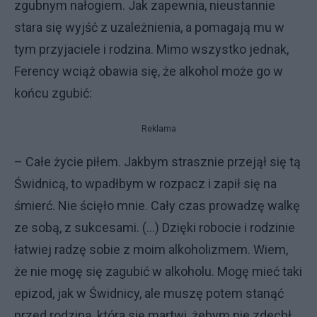
zgubnym nałogiem. Jak zapewnia, nieustannie
stara się wyjść z uzależnienia, a pomagają mu w
tym przyjaciele i rodzina. Mimo wszystko jednak,
Ferency wciąż obawia się, że alkohol może go w
końcu zgubić:
Reklama
– Całe życie piłem. Jakbym strasznie przejął się tą
Świdnicą, to wpadłbym w rozpacz i zapił się na
śmierć. Nie ścięło mnie. Cały czas prowadzę walkę
ze sobą, z sukcesami. (...) Dzięki robocie i rodzinie
łatwiej radzę sobie z moim alkoholizmem. Wiem,
że nie mogę się zagubić w alkoholu. Mogę mieć taki
epizod, jak w Świdnicy, ale muszę potem stanąć
przed rodziną, która się martwi, żebym nie zdechł