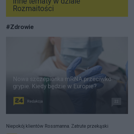
Inne tematy w dziale
Rozmaitości
#
Zdrowie
Nowa szczepionka mRNA przeciwko
grypie. Kiedy będzie w Europie?
Redakcja
22
Niepokój klientów Rossmanna. Zatrute przekąski