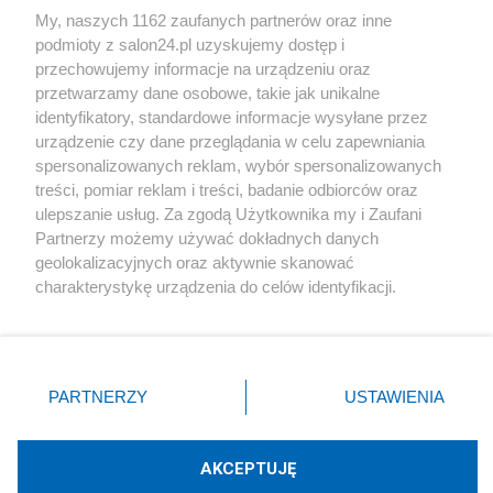
My, naszych 1162 zaufanych partnerów oraz inne
podmioty z salon24.pl uzyskujemy dostęp i
Społeczeństwo
przechowujemy informacje na urządzeniu oraz
przetwarzamy dane osobowe, takie jak unikalne
Kultura
identyfikatory, standardowe informacje wysyłane przez
urządzenie czy dane przeglądania w celu zapewniania
spersonalizowanych reklam, wybór spersonalizowanych
treści, pomiar reklam i treści, badanie odbiorców oraz
ulepszanie usług. Za zgodą Użytkownika my i Zaufani
X
Facebook
Instagram
Youtube
Partnerzy możemy używać dokładnych danych
geolokalizacyjnych oraz aktywnie skanować
charakterystykę urządzenia do celów identyfikacji.
Web Content Media sp. z o. o. © 2022
Ponieważ cenimy Twoją prywatność, prosimy o zgodę na
korzystanie z tych technologii poprzez kliknięcie
„Akceptuję”. Zgoda jest dobrowolna i zawsze możesz ją
Pomoc
O nas
Praca
Reklama
Kontakt
zmienić/wycofać klikając przycisk ustawień prywatności
PARTNERZY
USTAWIENIA
znajdujący się w lewym dolnym rogu strony
. Niektóre
rodzaje przetwarzania danych nie wymagają zgody
użytkownika, ale masz prawo sprzeciwić się takiemu
AKCEPTUJĘ
przetwarzaniu. Preferencje będą miały zastosowania tylko