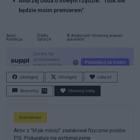
Andrzej Duda o nowym rządzie. "Tusk nie
będzie moim premierem"
Autor:
Źródło:
© Artykuł jest chroniony prawem
Redakcja
Salon24
autorskim.
Udostępnij
Udostępnij
Lubię to!
Skomentuj
79
Obserwuj notkę
Rozmaitości
Aktor z "M jak miłość" zaatakował fizycznie posłów
PiS. Prokuratura ma wytłumaczenie