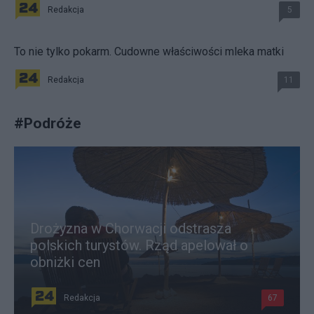
Redakcja
5
To nie tylko pokarm. Cudowne właściwości mleka matki
Redakcja
11
#
Podróże
Drożyzna w Chorwacji odstrasza
polskich turystów. Rząd apelował o
obniżki cen
Redakcja
67