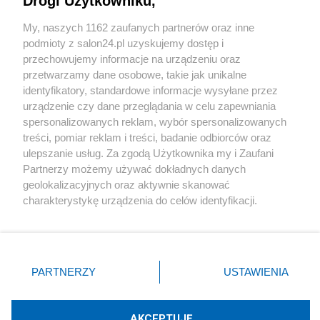
Drogi Użytkowniku,
Sport
My, naszych 1162 zaufanych partnerów oraz inne
podmioty z salon24.pl uzyskujemy dostęp i
Społeczeństwo
przechowujemy informacje na urządzeniu oraz
przetwarzamy dane osobowe, takie jak unikalne
Kultura
identyfikatory, standardowe informacje wysyłane przez
urządzenie czy dane przeglądania w celu zapewniania
spersonalizowanych reklam, wybór spersonalizowanych
treści, pomiar reklam i treści, badanie odbiorców oraz
ulepszanie usług. Za zgodą Użytkownika my i Zaufani
X
Facebook
Instagram
Youtube
Partnerzy możemy używać dokładnych danych
geolokalizacyjnych oraz aktywnie skanować
charakterystykę urządzenia do celów identyfikacji.
Web Content Media sp. z o. o. © 2022
Ponieważ cenimy Twoją prywatność, prosimy o zgodę na
korzystanie z tych technologii poprzez kliknięcie
„Akceptuję”. Zgoda jest dobrowolna i zawsze możesz ją
Pomoc
O nas
Praca
Reklama
Kontakt
zmienić/wycofać klikając przycisk ustawień prywatności
PARTNERZY
USTAWIENIA
znajdujący się w lewym dolnym rogu strony
. Niektóre
rodzaje przetwarzania danych nie wymagają zgody
użytkownika, ale masz prawo sprzeciwić się takiemu
AKCEPTUJĘ