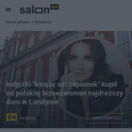
Strona główna
Redakcja
Indyjski "książę szczepionek" kupił
od polskiej bizneswoman najdroższy
dom w Londynie
Redakcja
NIERUCHOMOŚCI
fot. Wikipedia/Facebook/Canva