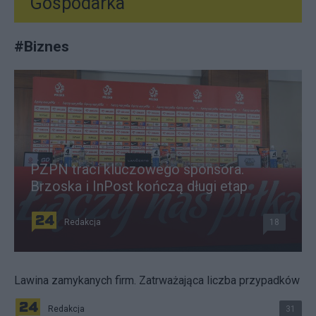
Gospodarka
#
Biznes
PZPN traci kluczowego sponsora.
Brzoska i InPost kończą długi etap
Redakcja
18
Lawina zamykanych firm. Zatrważająca liczba przypadków
Redakcja
31