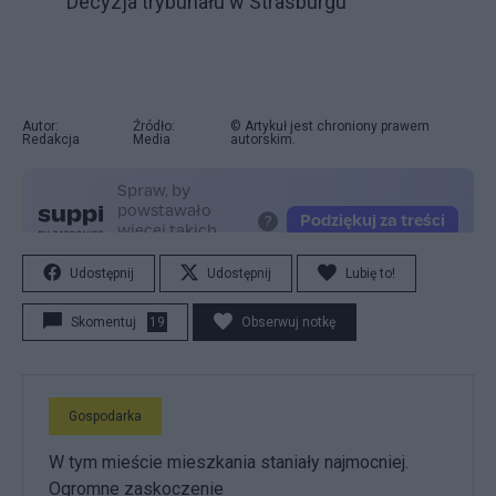
Decyzja trybunału w Strasburgu
Autor:
Źródło:
© Artykuł jest chroniony prawem
Redakcja
Media
autorskim.
Udostępnij
Udostępnij
Lubię to!
Skomentuj
19
Obserwuj notkę
Gospodarka
W tym mieście mieszkania staniały najmocniej.
Ogromne zaskoczenie