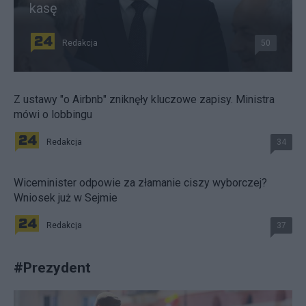
kasę
Redakcja
50
Z ustawy "o Airbnb" zniknęły kluczowe zapisy. Ministra
mówi o lobbingu
Redakcja
34
Wiceminister odpowie za złamanie ciszy wyborczej?
Wniosek już w Sejmie
Redakcja
37
#
Prezydent