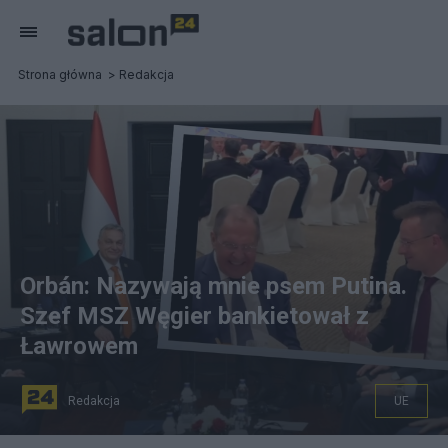
Strona główna
Redakcja
Orbán: Nazywają mnie psem Putina.
Szef MSZ Węgier bankietował z
Ławrowem
Redakcja
UE
fot. PAP/EPA/Canva