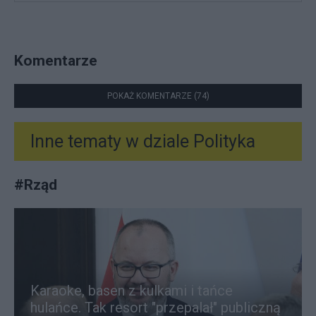
Komentarze
POKAŻ KOMENTARZE (74)
Inne tematy w dziale
Polityka
#
Rząd
Karaoke, basen z kulkami i tańce
hulańce. Tak resort "przepalał" publiczną