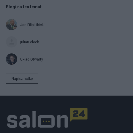
Blogi na ten temat
Jan Filip Libicki
julian olech
Układ Otwarty
Napisz notkę