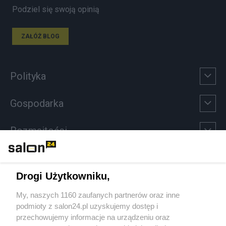
Podziel się swoją opinią
ZAŁÓŻ BLOG
Polityka
Gospodarka
Rozmaitości
Technologie
Drogi Użytkowniku,
Sport
My, naszych 1160 zaufanych partnerów oraz inne
podmioty z salon24.pl uzyskujemy dostęp i
Społeczeństwo
przechowujemy informacje na urządzeniu oraz