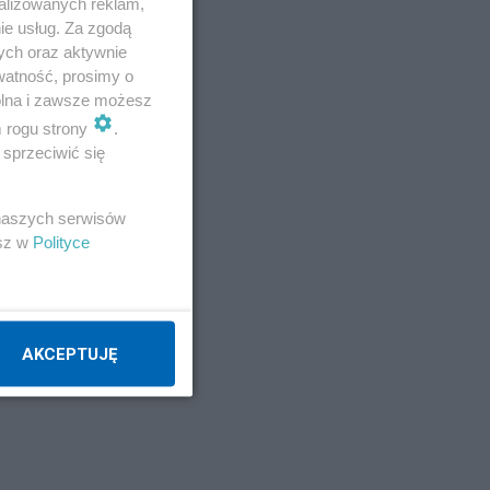
alizowanych reklam,
ie usług. Za zgodą
ych oraz aktywnie
watność, prosimy o
wolna i zawsze możesz
m rogu strony
.
sprzeciwić się
dził
 naszych serwisów
esz w
Polityce
ic
AKCEPTUJĘ