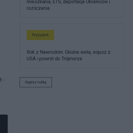
mieszkania, ETS, deportacje Ukraińców i
rozliczenia
Prezydent
Rok z Nawrockim. Głośne weta, sojusz z
USA i powrót do Trójmorza
t -
Napisz notkę