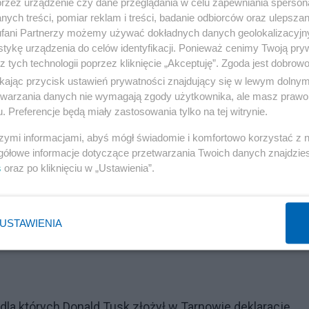
przez urządzenie czy dane przeglądania w celu zapewniania sperson
ych treści, pomiar reklam i treści, badanie odbiorców oraz ulepszan
fani Partnerzy możemy używać dokładnych danych geolokalizacyjn
tykę urządzenia do celów identyfikacji. Ponieważ cenimy Twoją pry
z tych technologii poprzez kliknięcie „Akceptuję”. Zgoda jest dobro
ikając przycisk ustawień prywatności znajdujący się w lewym dolny
Reklama
etwarzania danych nie wymagają zgody użytkownika, ale masz prawo 
. Preferencje będą miały zastosowania tylko na tej witrynie.
ażdą argumentację, żeby tylko PiS nie rządziło – stwier
szymi informacjami, abyś mógł świadomie i komfortowo korzystać z
twardym elektoratem rośnie niezadowolenie w związku z
gółowe informacje dotyczące przetwarzania Twoich danych znajdzi
s
oraz po kliknięciu w „Ustawienia”.
ządów Donalda Tuska ukazał się sondaż dla RMF-u i dla
d Service. – Wyobraźcie sobie państwo, że 52 proc.
 czy też uznaje za porażkę fakt niezrealizowania obietn
USTAWIENIA
dla których Donald Tusk złożył w Tarnowie deklarację