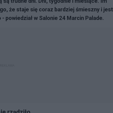
 trudne dni. Dni, tygodnie i miesiące. Im
o, że staje się coraz bardziej śmieszny i jest
- powiedział w Salonie 24 Marcin Palade.
ie rządziło