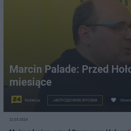
Marcin Palade: Przed Hoło
miesiące
Redakcja
JASTRZĘBOWSKI WYCISKA
Obserw
Marcin Palade Fot. Arch.
22.03.2024