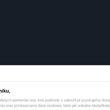
niku,
fanych partnerów oraz inne podmioty z salon24.pl uzyskujemy dost
niu oraz przetwarzamy dane osobowe, takie jak unikalne identyfikat