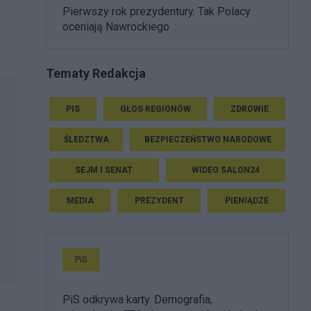
Pierwszy rok prezydentury. Tak Polacy
oceniają Nawrockiego
Tematy Redakcja
PIS
GŁOS REGIONÓW
ZDROWIE
ŚLEDZTWA
BEZPIECZEŃSTWO NARODOWE
SEJM I SENAT
WIDEO SALON24
MEDIA
PREZYDENT
PIENIĄDZE
PiS
PiS odkrywa karty. Demografia,