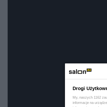
Drogi Użytkow
My, naszych 1162 zau
informacje na urządze