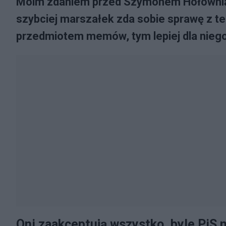
Moim zdaniem przed Szymonem Hołownią są
szybciej marszałek zda sobie sprawę z teg
przedmiotem memów, tym lepiej dla niego 
Oni zaakceptują wszystko, byle PiS n