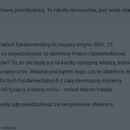
rtowej pod Moskwą. To robota terrorystów, jest wiele ofia
u takich fundamentalnych, między innymi 500+, 13.
 co najważniejsze, to obietnicę Prawo i Sprawiedliwość
ów? To, że oni będą już na każdą następną władzę, która
 sceptycznie. Właśnie pod kątem tego, czy te obietnice, t
e. Do tych fundamentalnych z całą pewnością możemy
60 tysięcy, o której cicho – mówił Marcin Palade.
ć będą odpowiedzialność za niespełnione obietnice,
Reklama