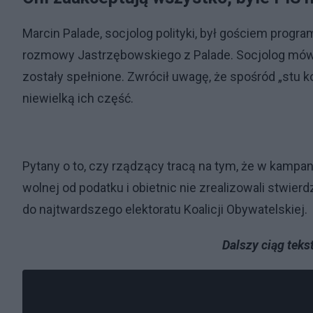
Marcin Palade, socjolog polityki, był gościem progr
rozmowy Jastrzębowskiego z Palade. Socjolog mówił
zostały spełnione. Zwrócił uwagę, że spośród „stu k
niewielką ich część.
Pytany o to, czy rządzący tracą na tym, że w kampanii
wolnej od podatku i obietnic nie zrealizowali stwierd
do najtwardszego elektoratu Koalicji Obywatelskiej.
Dalszy ciąg tek