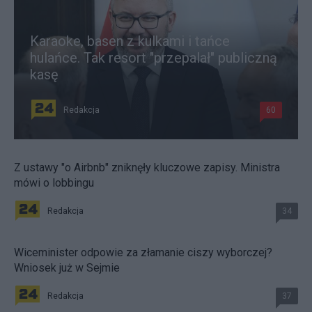
Karaoke, basen z kulkami i tańce
hulańce. Tak resort "przepalał" publiczną
kasę
Redakcja
60
Z ustawy "o Airbnb" zniknęły kluczowe zapisy. Ministra
mówi o lobbingu
Redakcja
34
Wiceminister odpowie za złamanie ciszy wyborczej?
Wniosek już w Sejmie
Redakcja
37