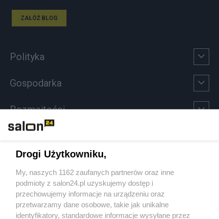
ZAŁÓŻ BLOG
Polityka
Gospodarka
Rozmaitości
Technologie
Drogi Użytkowniku,
Sport
My, naszych 1162 zaufanych partnerów oraz inne
podmioty z salon24.pl uzyskujemy dostęp i
Społeczeństwo
przechowujemy informacje na urządzeniu oraz
przetwarzamy dane osobowe, takie jak unikalne
Kultura
identyfikatory, standardowe informacje wysyłane przez