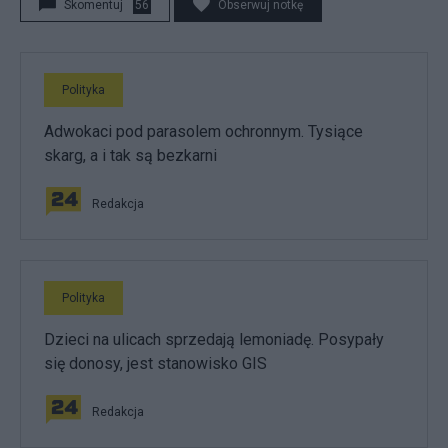
Skomentuj
56
Obserwuj notkę
Polityka
Adwokaci pod parasolem ochronnym. Tysiące
skarg, a i tak są bezkarni
Redakcja
Polityka
Dzieci na ulicach sprzedają lemoniadę. Posypały
się donosy, jest stanowisko GIS
Redakcja