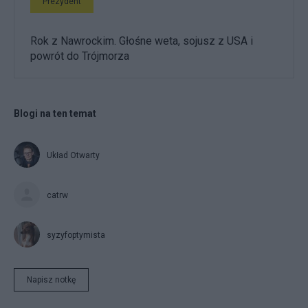
Prezydent
Rok z Nawrockim. Głośne weta, sojusz z USA i
powrót do Trójmorza
Blogi na ten temat
Układ Otwarty
catrw
syzyfoptymista
Napisz notkę