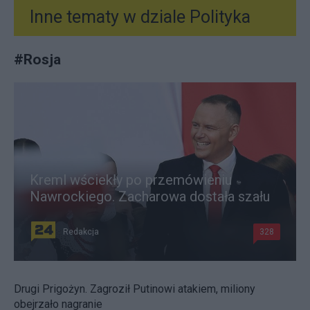
Inne tematy w dziale
Polityka
#
Rosja
Kreml wściekły po przemówieniu
Nawrockiego. Zacharowa dostała szału
Redakcja
328
Drugi Prigożyn. Zagroził Putinowi atakiem, miliony
obejrzało nagranie