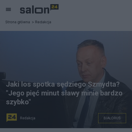
Strona główna
Redakcja
Jaki los spotka sędziego Szmydta?
"Jego pięć minut sławy minie bardzo
szybko"
Redakcja
BIAŁORUŚ
fot. Biełta