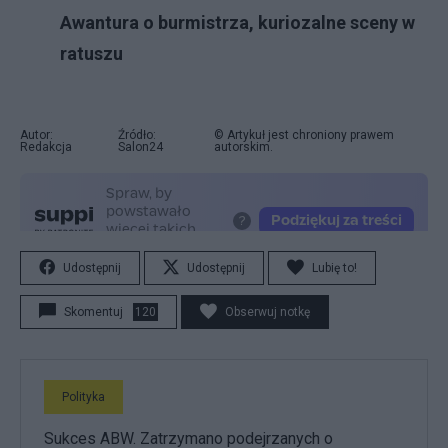
Awantura o burmistrza, kuriozalne sceny w
ratuszu
Autor:
Źródło:
© Artykuł jest chroniony prawem
Redakcja
Salon24
autorskim.
Udostępnij
Udostępnij
Lubię to!
Skomentuj
120
Obserwuj notkę
Polityka
Sukces ABW. Zatrzymano podejrzanych o