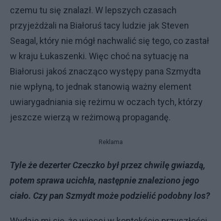
czemu tu się znalazł. W lepszych czasach
przyjeżdżali na Białoruś tacy ludzie jak Steven
Seagal, który nie mógł nachwalić się tego, co zastał
w kraju Łukaszenki. Więc choć na sytuację na
Białorusi jakoś znacząco występy pana Szmydta
nie wpłyną, to jednak stanowią ważny element
uwiarygadniania się reżimu w oczach tych, którzy
jeszcze wierzą w reżimową propagandę.
Reklama
Tyle że dezerter Czeczko był przez chwilę gwiazdą,
potem sprawa ucichła, następnie znaleziono jego
ciało. Czy pan Szmydt może podzielić podobny los?
Wydaje mi się, że więcej w kontekście przyszłości