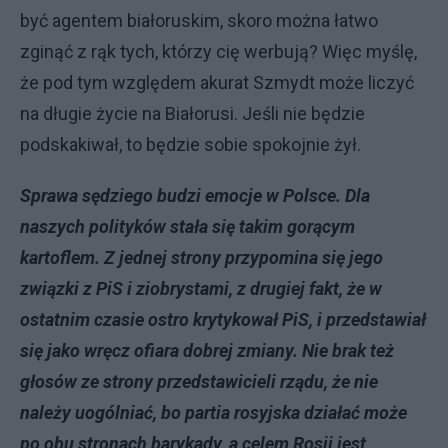
być agentem białoruskim, skoro można łatwo
zginąć z rąk tych, którzy cię werbują? Więc myślę,
że pod tym względem akurat Szmydt może liczyć
na długie życie na Białorusi. Jeśli nie będzie
podskakiwał, to będzie sobie spokojnie żył.
Sprawa sędziego budzi emocje w Polsce. Dla
naszych polityków stała się takim gorącym
kartoflem. Z jednej strony przypomina się jego
związki z PiS i ziobrystami, z drugiej fakt, że w
ostatnim czasie ostro krytykował PiS, i przedstawiał
się jako wręcz ofiara dobrej zmiany. Nie brak też
głosów ze strony przedstawicieli rządu, że nie
należy uogólniać, bo partia rosyjska działać może
po obu stronach barykady, a celem Rosji jest