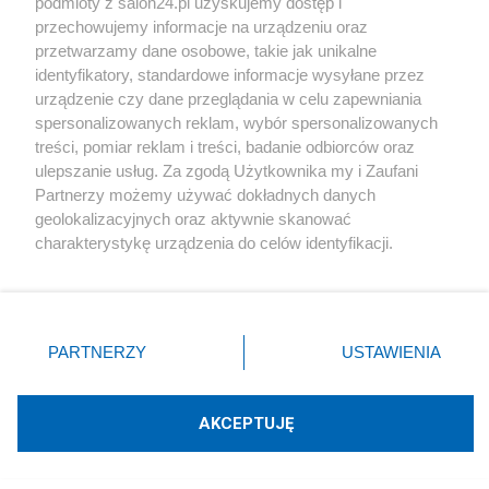
podmioty z salon24.pl uzyskujemy dostęp i
Technologie
przechowujemy informacje na urządzeniu oraz
przetwarzamy dane osobowe, takie jak unikalne
Sport
identyfikatory, standardowe informacje wysyłane przez
urządzenie czy dane przeglądania w celu zapewniania
Społeczeństwo
spersonalizowanych reklam, wybór spersonalizowanych
treści, pomiar reklam i treści, badanie odbiorców oraz
ulepszanie usług. Za zgodą Użytkownika my i Zaufani
Kultura
Partnerzy możemy używać dokładnych danych
geolokalizacyjnych oraz aktywnie skanować
charakterystykę urządzenia do celów identyfikacji.
Ponieważ cenimy Twoją prywatność, prosimy o zgodę na
korzystanie z tych technologii poprzez kliknięcie
X
Facebook
Instagram
Youtube
„Akceptuję”. Zgoda jest dobrowolna i zawsze możesz ją
zmienić/wycofać klikając przycisk ustawień prywatności
PARTNERZY
USTAWIENIA
znajdujący się w lewym dolnym rogu strony
. Niektóre
Web Content Media sp. z o. o. © 2022
rodzaje przetwarzania danych nie wymagają zgody
użytkownika, ale masz prawo sprzeciwić się takiemu
AKCEPTUJĘ
Pomoc
O nas
Praca
Reklama
Kontakt
przetwarzaniu. Preferencje będą miały zastosowania tylko
na tej witrynie.