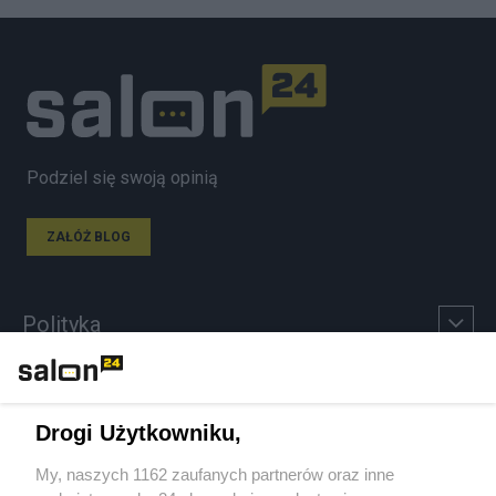
Podziel się swoją opinią
ZAŁÓŻ BLOG
Polityka
Gospodarka
Drogi Użytkowniku,
Rozmaitości
My, naszych 1162 zaufanych partnerów oraz inne