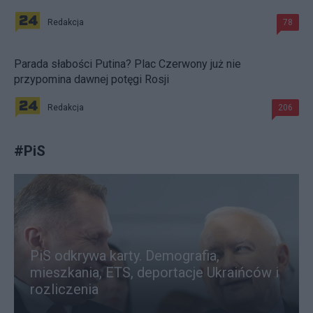
Redakcja
78
Parada słabości Putina? Plac Czerwony już nie
przypomina dawnej potęgi Rosji
Redakcja
206
#
PiS
PiS odkrywa karty. Demografia,
mieszkania, ETS, deportacje Ukraińców i
rozliczenia