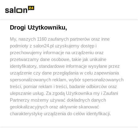
Technologie
Drogi Użytkowniku,
Sport
My, naszych 1160 zaufanych partnerów oraz inne
podmioty z salon24.pl uzyskujemy dostęp i
Społeczeństwo
przechowujemy informacje na urządzeniu oraz
przetwarzamy dane osobowe, takie jak unikalne
Kultura
identyfikatory, standardowe informacje wysyłane przez
urządzenie czy dane przeglądania w celu zapewniania
spersonalizowanych reklam, wybór spersonalizowanych
treści, pomiar reklam i treści, badanie odbiorców oraz
ulepszanie usług. Za zgodą Użytkownika my i Zaufani
X
Facebook
Instagram
Youtube
Partnerzy możemy używać dokładnych danych
geolokalizacyjnych oraz aktywnie skanować
charakterystykę urządzenia do celów identyfikacji.
Web Content Media sp. z o. o. © 2022
Ponieważ cenimy Twoją prywatność, prosimy o zgodę na
korzystanie z tych technologii poprzez kliknięcie
„Akceptuję”. Zgoda jest dobrowolna i zawsze możesz ją
Pomoc
O nas
Praca
Reklama
Kontakt