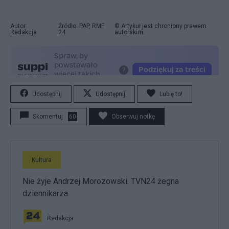
Autor:
Źródło: PAP, RMF
© Artykuł jest chroniony prawem
Redakcja
24
autorskim.
Udostępnij
Udostępnij
Lubię to!
Skomentuj
60
Obserwuj notkę
Kultura
Nie żyje Andrzej Morozowski. TVN24 żegna
dziennikarza
Redakcja