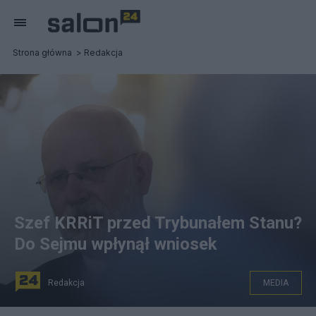
Strona główna
Redakcja
Szef KRRiT przed Trybunałem Stanu?
Do Sejmu wpłynął wniosek
Redakcja
MEDIA
Maciej Świrski. Fot. PAP/Leszek Szymański