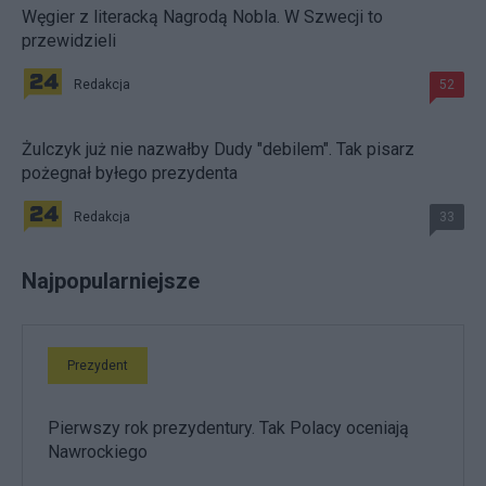
Węgier z literacką Nagrodą Nobla. W Szwecji to
przewidzieli
Redakcja
52
Żulczyk już nie nazwałby Dudy "debilem". Tak pisarz
pożegnał byłego prezydenta
Redakcja
33
Najpopularniejsze
Prezydent
Pierwszy rok prezydentury. Tak Polacy oceniają
Nawrockiego