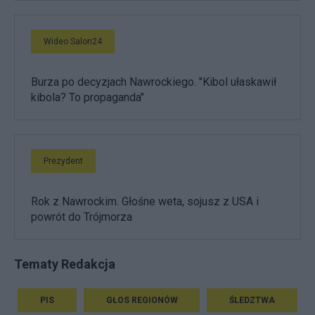
Wideo Salon24
Burza po decyzjach Nawrockiego. "Kibol ułaskawił
kibola? To propaganda"
Prezydent
Rok z Nawrockim. Głośne weta, sojusz z USA i
powrót do Trójmorza
Tematy Redakcja
PIS
GŁOS REGIONÓW
ŚLEDZTWA