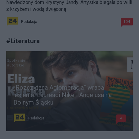
Nawiedzony dom Krystyny Jandy. Artystka biegała po willi
z krzyżem i wodą święconą
Redakcja
104
#
Literatura
„Rozczytana Aglomeracja” wraca
jesienią. Laureaci Nike i Angelusa na
Dolnym Śląsku
Redakcja
4