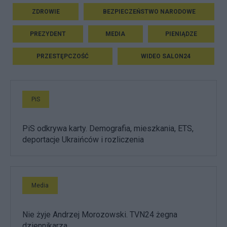
ZDROWIE
BEZPIECZEŃSTWO NARODOWE
PREZYDENT
MEDIA
PIENIĄDZE
PRZESTĘPCZOŚĆ
WIDEO SALON24
PiS
PiS odkrywa karty. Demografia, mieszkania, ETS,
deportacje Ukraińców i rozliczenia
Media
Nie żyje Andrzej Morozowski. TVN24 żegna
dziennikarza