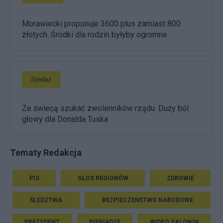
Morawiecki proponuje 3600 plus zamiast 800
złotych. Środki dla rodzin byłyby ogromne
Sondaż
Ze świecą szukać zwolenników rządu. Duży ból
głowy dla Donalda Tuska
Tematy Redakcja
PIS
GŁOS REGIONÓW
ZDROWIE
ŚLEDZTWA
BEZPIECZEŃSTWO NARODOWE
PREZYDENT
PIENIĄDZE
WIDEO SALON24