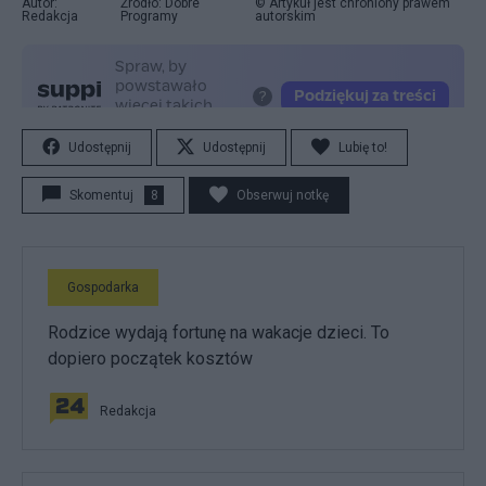
Autor:
Źródło: Dobre
© Artykuł jest chroniony prawem
Redakcja
Programy
autorskim
Udostępnij
Udostępnij
Lubię to!
Skomentuj
8
Obserwuj notkę
Gospodarka
Rodzice wydają fortunę na wakacje dzieci. To
dopiero początek kosztów
Redakcja