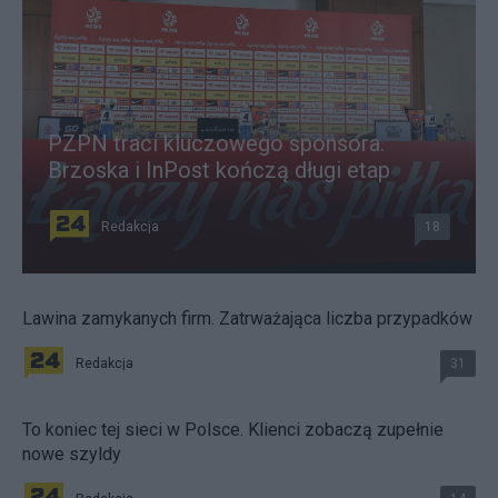
PZPN traci kluczowego sponsora.
Brzoska i InPost kończą długi etap
Redakcja
18
Lawina zamykanych firm. Zatrważająca liczba przypadków
Redakcja
31
To koniec tej sieci w Polsce. Klienci zobaczą zupełnie
nowe szyldy