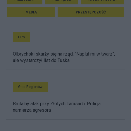
MEDIA
PRZESTĘPCZOŚĆ
Film
Olbrychski skarży się na rząd. "Napluł mi w twarz",
ale wystarczył list do Tuska
Głos Regionów
Brutalny atak przy Złotych Tarasach. Policja
namierza agresora