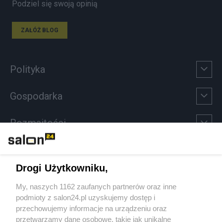
Podziel się swoją opinią
ZAŁÓŻ BLOG
Polityka
Gospodarka
Rozmaitości
Technologie
Drogi Użytkowniku,
Sport
My, naszych 1162 zaufanych partnerów oraz inne
podmioty z salon24.pl uzyskujemy dostęp i
Społeczeństwo
przechowujemy informacje na urządzeniu oraz
przetwarzamy dane osobowe, takie jak unikalne