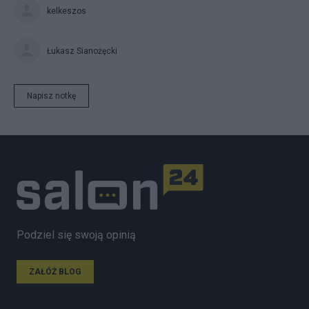
kelkeszos
Łukasz Sianożęcki
Napisz notkę
Podziel się swoją opinią
ZAŁÓŻ BLOG