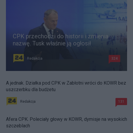
CPK przechodzi do historii i zmienia
nazwę. Tusk właśnie ją ogłosił
Redakcja
324
A jednak. Działka pod CPK w Zabłotni wróci do KOWR bez
uszczerbku dla budżetu
Redakcja
131
Afera CPK. Poleciały głowy w KOWR, dymisje na wysokich
szczeblach