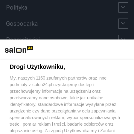
Polityka
Gospodarka
Rozmaitości
Technologie
Drogi Użytkowniku,
Sport
My, naszych 1160 zaufanych partnerów oraz inne
podmioty z salon24.pl uzyskujemy dostęp i
Społeczeństwo
przechowujemy informacje na urządzeniu oraz
przetwarzamy dane osobowe, takie jak unikalne
Kultura
identyfikatory, standardowe informacje wysyłane przez
urządzenie czy dane przeglądania w celu zapewniania
spersonalizowanych reklam, wybór spersonalizowanych
treści, pomiar reklam i treści, badanie odbiorców oraz
ulepszanie usług. Za zgodą Użytkownika my i Zaufani
X
Facebook
Instagram
Youtube