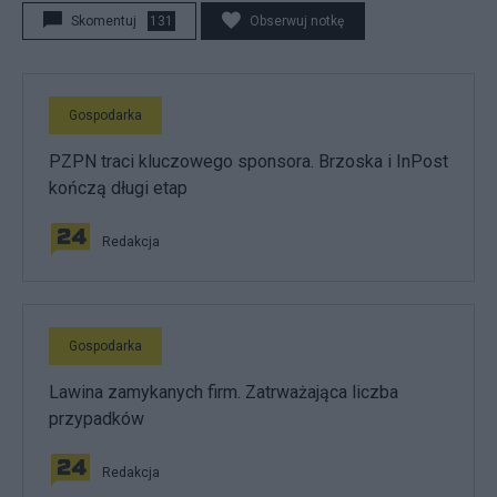
Skomentuj
131
Obserwuj notkę
Gospodarka
PZPN traci kluczowego sponsora. Brzoska i InPost
kończą długi etap
Redakcja
Gospodarka
Lawina zamykanych firm. Zatrważająca liczba
przypadków
Redakcja