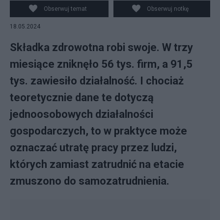
91,5 tys. zawiesiło działalność. Fot. MondayNews
Obserwuj temat
Obserwuj notkę
18.05.2024
Składka zdrowotna robi swoje. W trzy
miesiące zniknęło 56 tys. firm, a 91,5
tys. zawiesiło działalność. I chociaż
teoretycznie dane te dotyczą
jednoosobowych działalności
gospodarczych, to w praktyce może
oznaczać utratę pracy przez ludzi,
których zamiast zatrudnić na etacie
zmuszono do samozatrudnienia.