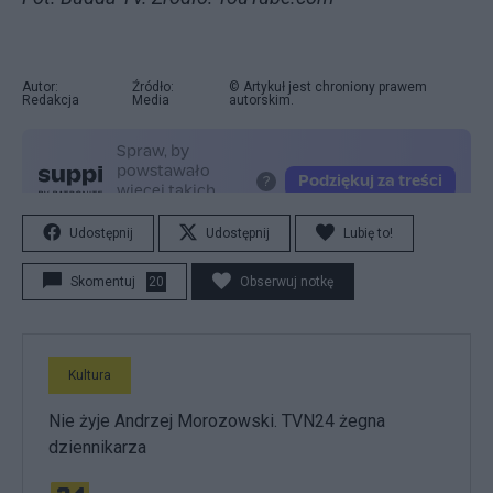
Autor:
Źródło:
© Artykuł jest chroniony prawem
Redakcja
Media
autorskim.
Udostępnij
Udostępnij
Lubię to!
Skomentuj
20
Obserwuj notkę
Kultura
Nie żyje Andrzej Morozowski. TVN24 żegna
dziennikarza