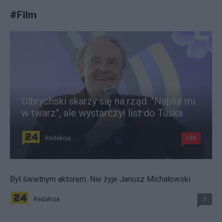
#
Film
Olbrychski skarży się na rząd. "Napluł mi
w twarz", ale wystarczył list do Tuska
Redakcja
109
Był świetnym aktorem. Nie żyje Janusz Michałowski
Redakcja
8