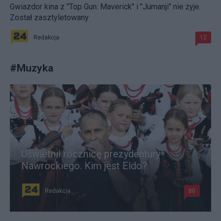
Gwiazdor kina z "Top Gun: Maverick" i "Jumanji" nie żyje.
Został zasztyletowany
Redakcja
12
#
Muzyka
Uświetnił rocznicę prezydentury
Nawrockiego. Kim jest Eldo?
Redakcja
80