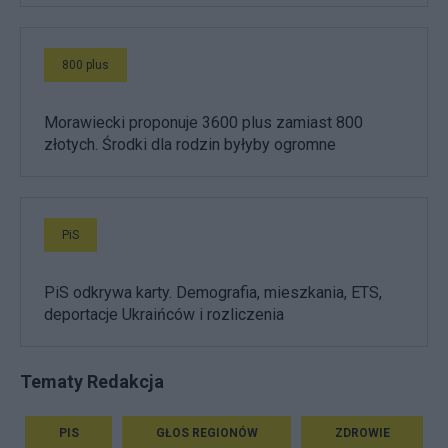
800 plus
Morawiecki proponuje 3600 plus zamiast 800
złotych. Środki dla rodzin byłyby ogromne
PiS
PiS odkrywa karty. Demografia, mieszkania, ETS,
deportacje Ukraińców i rozliczenia
Tematy Redakcja
PIS
GŁOS REGIONÓW
ZDROWIE