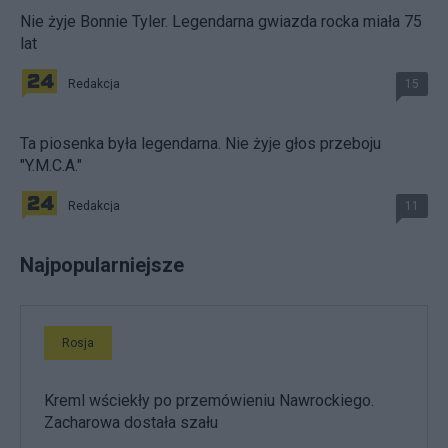
Nie żyje Bonnie Tyler. Legendarna gwiazda rocka miała 75
lat
Redakcja
15
Ta piosenka była legendarna. Nie żyje głos przeboju
"Y.M.C.A."
Redakcja
11
Najpopularniejsze
Rosja
Kreml wściekły po przemówieniu Nawrockiego.
Zacharowa dostała szału