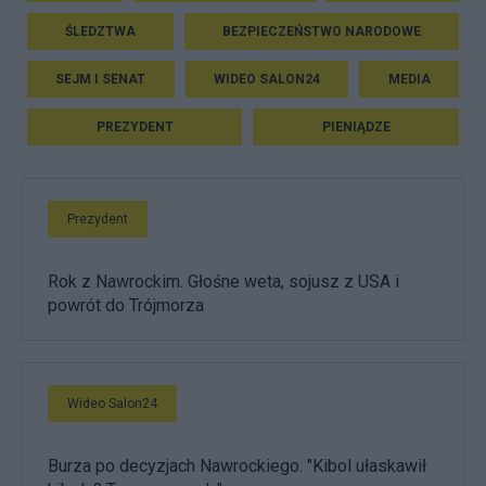
ŚLEDZTWA
BEZPIECZEŃSTWO NARODOWE
SEJM I SENAT
WIDEO SALON24
MEDIA
PREZYDENT
PIENIĄDZE
Prezydent
Rok z Nawrockim. Głośne weta, sojusz z USA i
powrót do Trójmorza
Wideo Salon24
Burza po decyzjach Nawrockiego. "Kibol ułaskawił