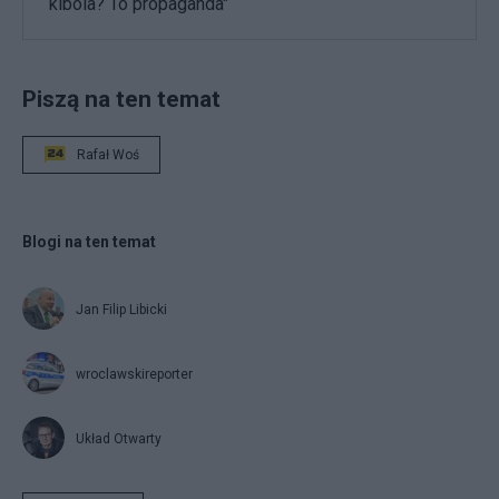
kibola? To propaganda"
Piszą na ten temat
Rafał Woś
Blogi na ten temat
Jan Filip Libicki
wroclawskireporter
Układ Otwarty