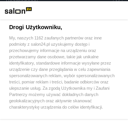
Rozmaitości
Technologie
Drogi Użytkowniku,
Sport
My, naszych 1162 zaufanych partnerów oraz inne
podmioty z salon24.pl uzyskujemy dostęp i
Społeczeństwo
przechowujemy informacje na urządzeniu oraz
przetwarzamy dane osobowe, takie jak unikalne
Kultura
identyfikatory, standardowe informacje wysyłane przez
urządzenie czy dane przeglądania w celu zapewniania
spersonalizowanych reklam, wybór spersonalizowanych
treści, pomiar reklam i treści, badanie odbiorców oraz
ulepszanie usług. Za zgodą Użytkownika my i Zaufani
X
Facebook
Instagram
Youtube
Partnerzy możemy używać dokładnych danych
geolokalizacyjnych oraz aktywnie skanować
charakterystykę urządzenia do celów identyfikacji.
Web Content Media sp. z o. o. © 2022
Ponieważ cenimy Twoją prywatność, prosimy o zgodę na
korzystanie z tych technologii poprzez kliknięcie
„Akceptuję”. Zgoda jest dobrowolna i zawsze możesz ją
Pomoc
O nas
Praca
Reklama
Kontakt