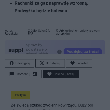
Rachunki za gaz naprawdę wzrosną.
Podwyżka będzie bolesna
Autor:
Źródło: Salon24,
© Artykuł jest chroniony prawem
Redakcja
PAP
autorskim
Udostępnij
Udostępnij
Lubię to!
Skomentuj
40
Obserwuj notkę
Polityka
Ze świecą szukać zwolenników rządu. Duży ból