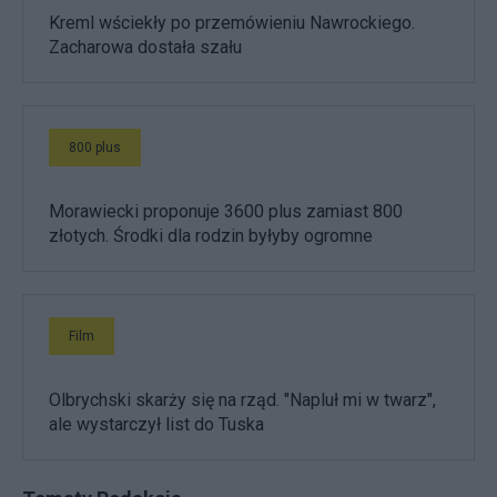
Kreml wściekły po przemówieniu Nawrockiego.
Zacharowa dostała szału
800 plus
Morawiecki proponuje 3600 plus zamiast 800
złotych. Środki dla rodzin byłyby ogromne
Film
Olbrychski skarży się na rząd. "Napluł mi w twarz",
ale wystarczył list do Tuska