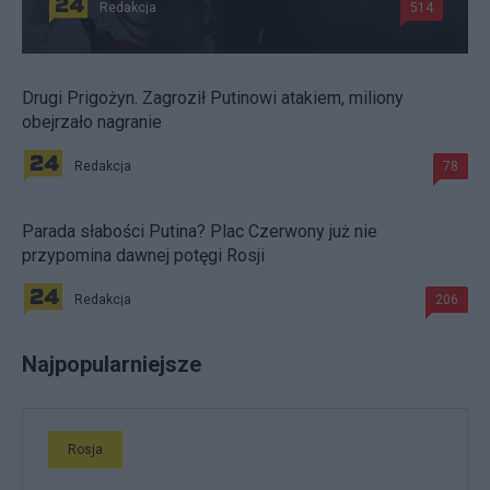
Redakcja
514
Drugi Prigożyn. Zagroził Putinowi atakiem, miliony
obejrzało nagranie
Redakcja
78
Parada słabości Putina? Plac Czerwony już nie
przypomina dawnej potęgi Rosji
Redakcja
206
Najpopularniejsze
Rosja