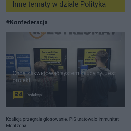
Inne tematy w dziale
Polityka
#
Konfederacja
Chcą zlikwidować system kaucyjny. Jest
projekt
Redakcja
Koalicja przegrała głosowanie. PiS uratowało immunitet
Mentzena