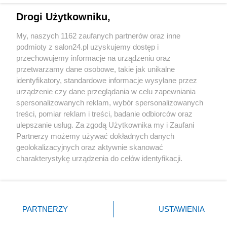
Drogi Użytkowniku,
Sport
My, naszych 1162 zaufanych partnerów oraz inne
podmioty z salon24.pl uzyskujemy dostęp i
Społeczeństwo
przechowujemy informacje na urządzeniu oraz
przetwarzamy dane osobowe, takie jak unikalne
Kultura
identyfikatory, standardowe informacje wysyłane przez
urządzenie czy dane przeglądania w celu zapewniania
spersonalizowanych reklam, wybór spersonalizowanych
treści, pomiar reklam i treści, badanie odbiorców oraz
ulepszanie usług. Za zgodą Użytkownika my i Zaufani
X
Facebook
Instagram
Youtube
Partnerzy możemy używać dokładnych danych
geolokalizacyjnych oraz aktywnie skanować
charakterystykę urządzenia do celów identyfikacji.
Web Content Media sp. z o. o. © 2022
Ponieważ cenimy Twoją prywatność, prosimy o zgodę na
korzystanie z tych technologii poprzez kliknięcie
„Akceptuję”. Zgoda jest dobrowolna i zawsze możesz ją
Pomoc
O nas
Praca
Reklama
Kontakt
zmienić/wycofać klikając przycisk ustawień prywatności
PARTNERZY
USTAWIENIA
znajdujący się w lewym dolnym rogu strony
. Niektóre