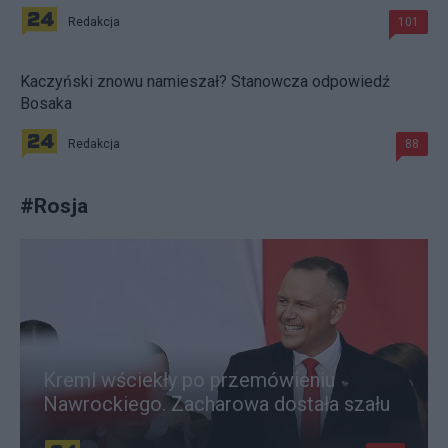
Redakcja
101
Kaczyński znowu namieszał? Stanowcza odpowiedź
Bosaka
Redakcja
88
#
Rosja
Kreml wściekły po przemówieniu
Nawrockiego. Zacharowa dostała szału