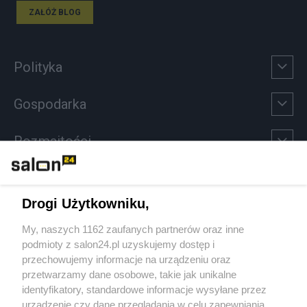
ZAŁÓŻ BLOG
Polityka
Gospodarka
Rozmaitości
Technologie
Drogi Użytkowniku,
Sport
My, naszych 1162 zaufanych partnerów oraz inne
podmioty z salon24.pl uzyskujemy dostęp i
Społeczeństwo
przechowujemy informacje na urządzeniu oraz
przetwarzamy dane osobowe, takie jak unikalne
Kultura
identyfikatory, standardowe informacje wysyłane przez
urządzenie czy dane przeglądania w celu zapewniania