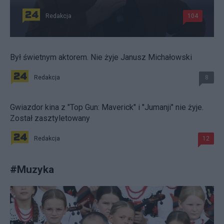
Redakcja
104
Był świetnym aktorem. Nie żyje Janusz Michałowski
Redakcja
8
Gwiazdor kina z "Top Gun: Maverick" i "Jumanji" nie żyje.
Został zasztyletowany
Redakcja
12
#
Muzyka