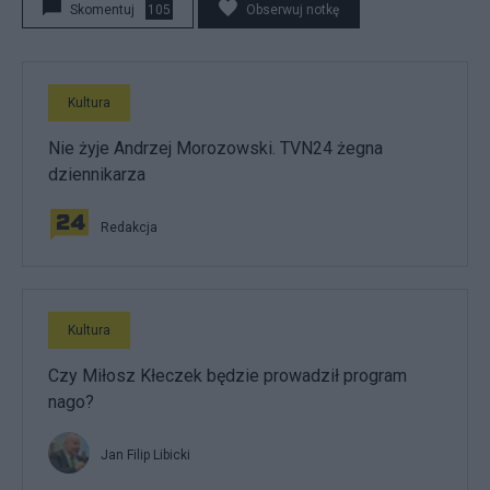
Skomentuj
105
Obserwuj notkę
Kultura
Nie żyje Andrzej Morozowski. TVN24 żegna
dziennikarza
Redakcja
Kultura
Czy Miłosz Kłeczek będzie prowadził program
nago?
Jan Filip Libicki