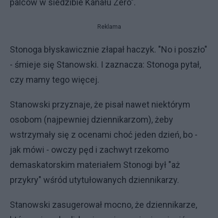
palców w siedzibie Kanału Zero".
Reklama
Stonoga błyskawicznie złapał haczyk. "No i poszło"
- śmieje się Stanowski. I zaznacza: Stonoga pytał,
czy mamy tego więcej.
Stanowski przyznaje, że pisał nawet niektórym
osobom (najpewniej dziennikarzom), żeby
wstrzymały się z ocenami choć jeden dzień, bo -
jak mówi - owczy pęd i zachwyt rzekomo
demaskatorskim materiałem Stonogi był "aż
przykry" wśród utytułowanych dziennikarzy.
Stanowski zasugerował mocno, że dziennikarze,