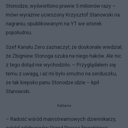
Stonodze, wyświetlono prawie 5 milionów razy –
mówi wyraźnie ucieszony Krzysztof Stanowski na
nagraniu, opublikowanym na YT we wtorek
popołudniu.
Szef Kanału Zero zaznaczył, że doskonale wiedział,
że Zbigniew Stonoga szuka na niego haków. Ale nic
z tego dotąd nie wychodziło. – Przyglądałem się
temu z uwagą, i aż mi było smutno na serduszku,
że tak kiepsko panu Stonodze idzie – kpił
Stanowski.
Reklama
– Radość wśród mainstreamowych dziennikarzy,
wśród zdobywców Grand Pressa [prestiżowa