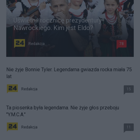
Uświetnił rocznicę prezydentury
Nawrockiego. Kim jest Eldo?
Redakcja
78
Nie żyje Bonnie Tyler. Legendarna gwiazda rocka miała 75
lat
Redakcja
15
Ta piosenka była legendarna. Nie żyje głos przeboju
"Y.M.C.A."
Redakcja
11