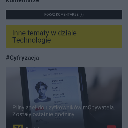
Komentarze
POKAŻ KOMENTARZE (7)
Inne tematy w dziale
Technologie
#
Cyfryzacja
Pilny apel do użytkowników mObywatela.
Zostały ostatnie godziny