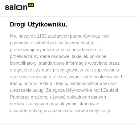
Technologie
Drogi Użytkowniku,
Sport
My, naszych 1162 zaufanych partnerów oraz inne
podmioty z salon24.pl uzyskujemy dostęp i
Społeczeństwo
przechowujemy informacje na urządzeniu oraz
przetwarzamy dane osobowe, takie jak unikalne
Kultura
identyfikatory, standardowe informacje wysyłane przez
urządzenie czy dane przeglądania w celu zapewniania
spersonalizowanych reklam, wybór spersonalizowanych
treści, pomiar reklam i treści, badanie odbiorców oraz
ulepszanie usług. Za zgodą Użytkownika my i Zaufani
X
Facebook
Instagram
Youtube
Partnerzy możemy używać dokładnych danych
geolokalizacyjnych oraz aktywnie skanować
charakterystykę urządzenia do celów identyfikacji.
Web Content Media sp. z o. o. © 2022
Ponieważ cenimy Twoją prywatność, prosimy o zgodę na
korzystanie z tych technologii poprzez kliknięcie
„Akceptuję”. Zgoda jest dobrowolna i zawsze możesz ją
Pomoc
O nas
Praca
Reklama
Kontakt
zmienić/wycofać klikając przycisk ustawień prywatności