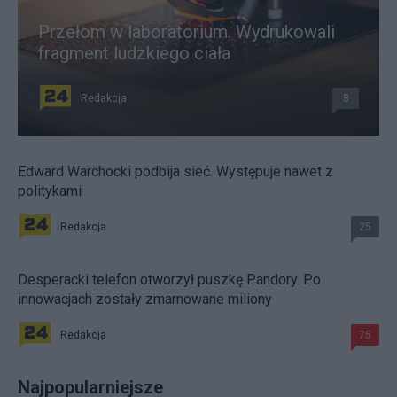
Przełom w laboratorium. Wydrukowali
fragment ludzkiego ciała
Redakcja
8
Edward Warchocki podbija sieć. Występuje nawet z
politykami
Redakcja
25
Desperacki telefon otworzył puszkę Pandory. Po
innowacjach zostały zmarnowane miliony
Redakcja
75
Najpopularniejsze