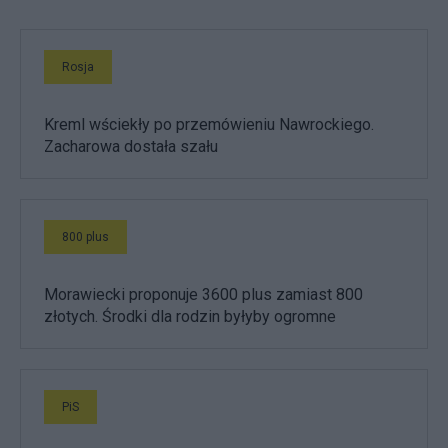
Rosja
Kreml wściekły po przemówieniu Nawrockiego.
Zacharowa dostała szału
800 plus
Morawiecki proponuje 3600 plus zamiast 800
złotych. Środki dla rodzin byłyby ogromne
PiS