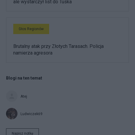
ale wystarczył list do Tuska
Głos Regionów
Brutalny atak przy Złotych Tarasach. Policja
namierza agresora
Blogi na ten temat
Atej
Ludwiczek69
Napisz notkę