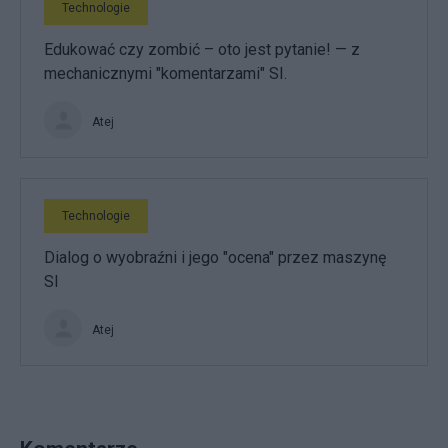
Technologie
Edukować czy zombić – oto jest pytanie! — z
mechanicznymi "komentarzami" SI.
Atej
Technologie
Dialog o wyobraźni i jego "ocena" przez maszynę
SI
Atej