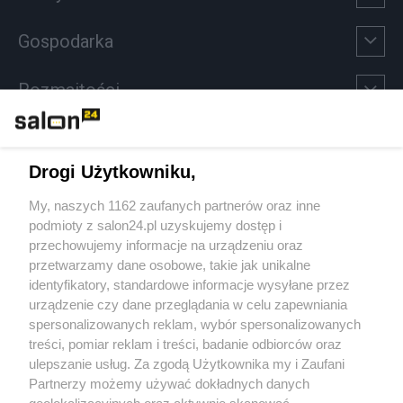
Gospodarka
Rozmaitości
Technologie
Drogi Użytkowniku,
Sport
My, naszych 1162 zaufanych partnerów oraz inne
podmioty z salon24.pl uzyskujemy dostęp i
Społeczeństwo
przechowujemy informacje na urządzeniu oraz
przetwarzamy dane osobowe, takie jak unikalne
Kultura
identyfikatory, standardowe informacje wysyłane przez
urządzenie czy dane przeglądania w celu zapewniania
spersonalizowanych reklam, wybór spersonalizowanych
treści, pomiar reklam i treści, badanie odbiorców oraz
ulepszanie usług. Za zgodą Użytkownika my i Zaufani
X
Facebook
Instagram
Youtube
Partnerzy możemy używać dokładnych danych
geolokalizacyjnych oraz aktywnie skanować