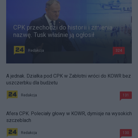
CPK przechodzi do historii i zmienia
nazwę. Tusk właśnie ją ogłosił
Redakcja
324
A jednak. Działka pod CPK w Zabłotni wróci do KOWR bez
uszczerbku dla budżetu
Redakcja
131
Afera CPK. Poleciały głowy w KOWR, dymisje na wysokich
szczeblach
Redakcja
130