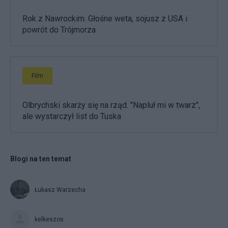
Rok z Nawrockim. Głośne weta, sojusz z USA i
powrót do Trójmorza
Film
Olbrychski skarży się na rząd. "Napluł mi w twarz",
ale wystarczył list do Tuska
Blogi na ten temat
Łukasz Warzecha
kelkeszos