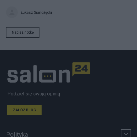
Łukasz Sianożęcki
Napisz notkę
Podziel się swoją opinią
ZAŁÓŻ BLOG
Polityka