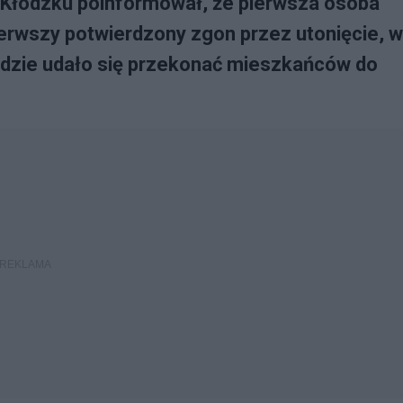
 Kłodzku poinformował, że pierwsza osoba
ierwszy potwierdzony zgon przez utonięcie, w
ędzie udało się przekonać mieszkańców do