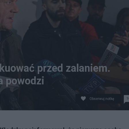
akuować przed zalaniem.
na powodzi
1
Obserwuj notkę