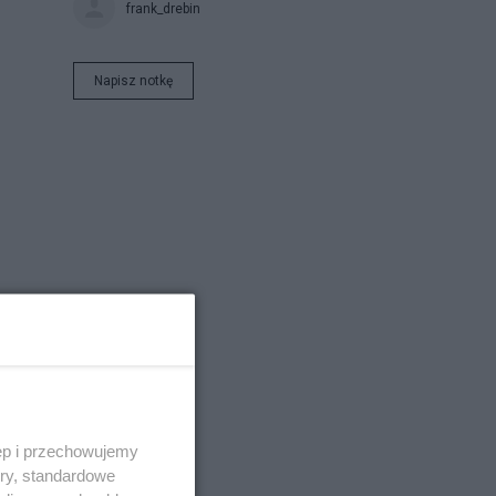
frank_drebin
Napisz notkę
ęp i przechowujemy
ory, standardowe