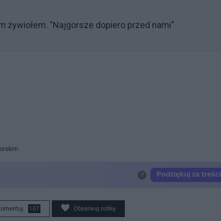
m żywiołem. "Najgorsze dopiero przed nami"
orskim.
komentuj
107
Obserwuj notkę