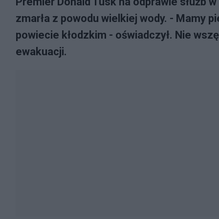
Premier Donald Tusk na odprawie służb w
zmarła z powodu wielkiej wody. - Mamy p
powiecie kłodzkim - oświadczył. Nie wsz
ewakuacji.