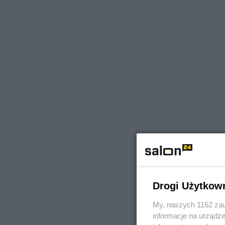
Drogi Użytkow
My, naszych 1162 zau
informacje na urządze