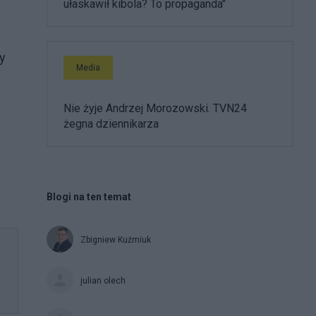
ułaskawił kibola? To propaganda"
y
Media
Nie żyje Andrzej Morozowski. TVN24
żegna dziennikarza
Blogi na ten temat
Zbigniew Kuźmiuk
julian olech