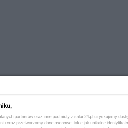
niku,
fanych partnerów oraz inne podmioty z salon24.pl uzyskujemy dost
niu oraz przetwarzamy dane osobowe, takie jak unikalne identyfikat