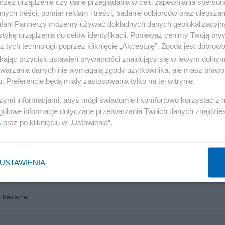
przez urządzenie czy dane przeglądania w celu zapewniania sperson
ych treści, pomiar reklam i treści, badanie odbiorców oraz ulepszan
fani Partnerzy możemy używać dokładnych danych geolokalizacyjn
tykę urządzenia do celów identyfikacji. Ponieważ cenimy Twoją pry
z tych technologii poprzez kliknięcie „Akceptuję”. Zgoda jest dobro
zed powodzią
ikając przycisk ustawień prywatności znajdujący się w lewym dolny
etwarzania danych nie wymagają zgody użytkownika, ale masz prawo 
. Preferencje będą miały zastosowania tylko na tej witrynie.
iega po myśli służb ratowniczych. W Bystrzycy Kłodzki
mach, by chronić swój dobytek. - Nie jesteśmy w stanie
szymi informacjami, abyś mógł świadomie i komfortowo korzystać z
gółowe informacje dotyczące przetwarzania Twoich danych znajdzi
w domach. Otrzymaliśmy jednak co najmniej pięć telefonó
s
oraz po kliknięciu w „Ustawienia”.
w TVP INFO Renata Surma, burmistrz miasta.
 powodzi z 1997 roku. Bolączką dla strażników pożarny
USTAWIENIA
 też sprzętu.
Reklama