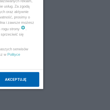
alizowanych reklam,
ie usług. Za zgodą
ych oraz aktywnie
watność, prosimy o
wolna i zawsze możesz
m rogu strony
.
sprzeciwić się
 naszych serwisów
esz w
Polityce
AKCEPTUJĘ