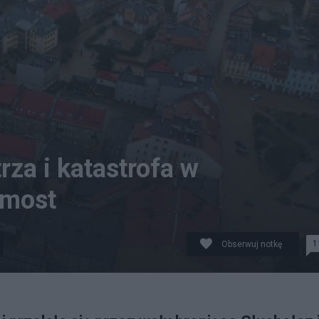
za i katastrofa w
 most
1
Obserwuj notkę