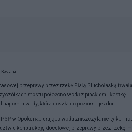
Reklama
asowej przeprawy przez rzekę Białą Głuchołaską trwał
przyczółkach mostu położono worki z piaskiem i kostkę
d naporem wody, która doszła do poziomu jezdni.
 PSP w Opolu, napierająca woda zniszczyła nie tylko mo
dztwie konstrukcję docelowej przeprawy przez rzekę. 