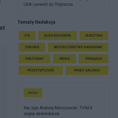
i
USA i powrót do Trójmorza
Tematy Redakcja
st
PIS
GŁOS REGIONÓW
ŚLEDZTWA
ZDROWIE
BEZPIECZEŃSTWO NARODOWE
PREZYDENT
MEDIA
PIENIĄDZE
PRZESTĘPCZOŚĆ
WIDEO SALON24
Media
Nie żyje Andrzej Morozowski. TVN24
żegna dziennikarza