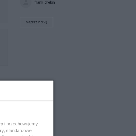
frank_drebin
Napisz notkę
ęp i przechowujemy
ory, standardowe