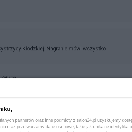
ystrzycy Kłodzkiej. Nagranie mówi wszystko
Reklama
pod naporem wody zerwał się most tymczasowy na Białej
niku,
egła także budowana w sąsiedztwie przeprawa.
fanych partnerów oraz inne podmioty z salon24.pl uzyskujemy dost
niu oraz przetwarzamy dane osobowe, takie jak unikalne identyfikat