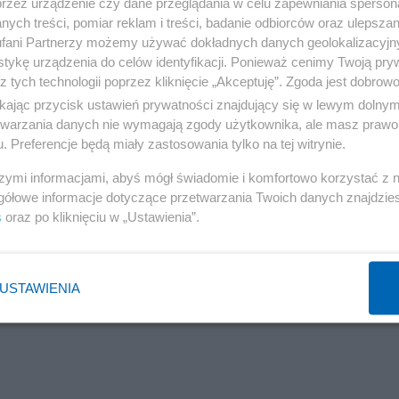
przez urządzenie czy dane przeglądania w celu zapewniania sperson
ych treści, pomiar reklam i treści, badanie odbiorców oraz ulepszan
fani Partnerzy możemy używać dokładnych danych geolokalizacyjn
tykę urządzenia do celów identyfikacji. Ponieważ cenimy Twoją pry
z tych technologii poprzez kliknięcie „Akceptuję”. Zgoda jest dobro
ikając przycisk ustawień prywatności znajdujący się w lewym dolny
etwarzania danych nie wymagają zgody użytkownika, ale masz prawo 
. Preferencje będą miały zastosowania tylko na tej witrynie.
szymi informacjami, abyś mógł świadomie i komfortowo korzystać z
gółowe informacje dotyczące przetwarzania Twoich danych znajdzi
s
oraz po kliknięciu w „Ustawienia”.
USTAWIENIA