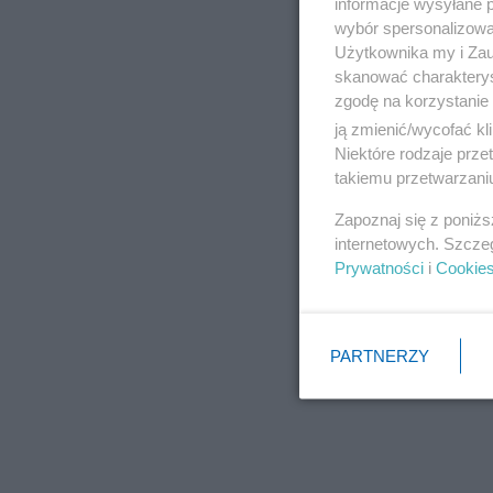
informacje wysyłane 
wybór spersonalizowan
Użytkownika my i Zau
skanować charakterys
zgodę na korzystanie 
ją zmienić/wycofać kl
Niektóre rodzaje prz
takiemu przetwarzaniu
Zapoznaj się z poniż
internetowych. Szcze
Prywatności
i
Cookie
PARTNERZY