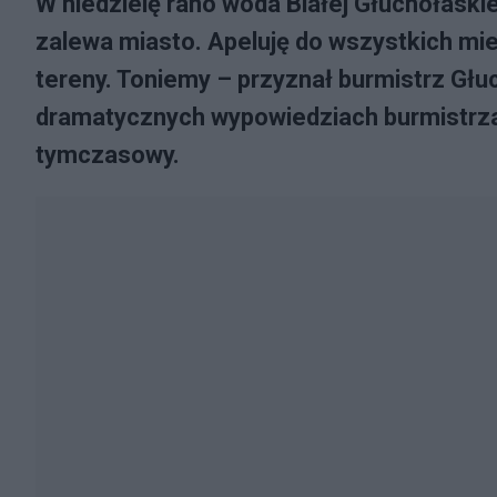
W niedzielę rano woda Białej Głuchołaskie
zalewa miasto. Apeluję do wszystkich m
tereny. Toniemy – przyznał burmistrz Gł
dramatycznych wypowiedziach burmistrza
tymczasowy.