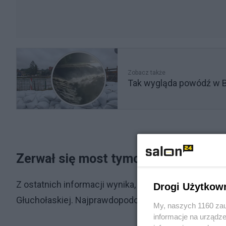
Zobacz także
Tak wygląda powódź w B
Zerwał się most tymczasowy
Z ostatnich informacji wynika, że w Głuchołazach 
Drogi Użytkow
Głuchołaskiej. Najprawdopodobniej uszkodzeniu ul
My, naszych 1160 zau
informacje na urządze