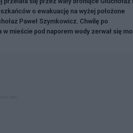
j przelała się przez wały broniące Głuchołaz 
ieszkańców o ewakuację na wyżej położone
uchołaz Paweł Szymkowicz. Chwilę po
 w mieście pod naporem wody zerwał się mo