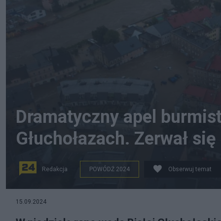
Dramatyczny apel burmistr
Głuchołazach. Zerwał się
Redakcja
POWÓDŹ 2024
Obserwuj temat
Powódź w Głuchołazach. Fot. X
15.09.2024