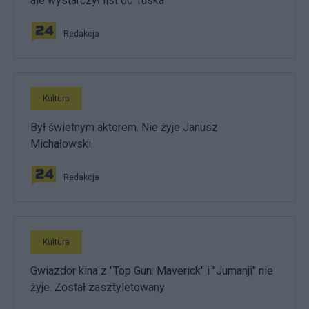
ale wystarczył list do Tuska
Redakcja
Kultura
Był świetnym aktorem. Nie żyje Janusz
Michałowski
Redakcja
Kultura
Gwiazdor kina z "Top Gun: Maverick" i "Jumanji" nie
żyje. Został zasztyletowany