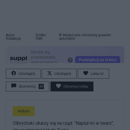
Autor:
Źródło:
© Artykuł jest chroniony prawem
Redakcja
CNN
autorskim.
Udostępnij
Udostępnij
Lubię to!
Skomentuj
40
Obserwuj notkę
Kultura
Olbrychski skarży się na rząd. "Napluł mi w twarz",