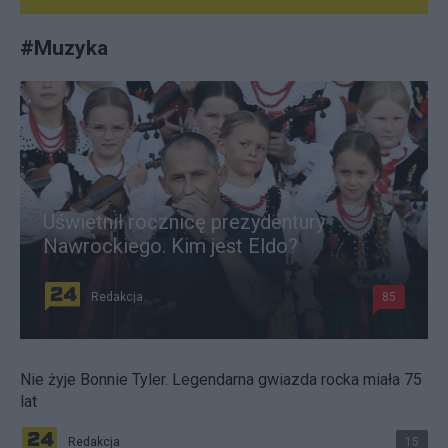
#
Muzyka
Uświetnił rocznicę prezydentury
Nawrockiego. Kim jest Eldo?
Redakcja
85
Nie żyje Bonnie Tyler. Legendarna gwiazda rocka miała 75
lat
Redakcja
15