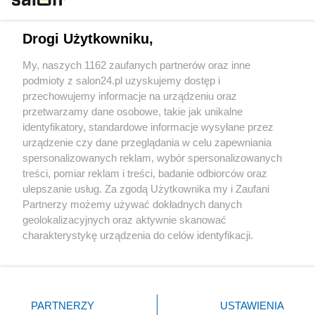
Technologie
Drogi Użytkowniku,
Sport
My, naszych 1162 zaufanych partnerów oraz inne
podmioty z salon24.pl uzyskujemy dostęp i
Społeczeństwo
przechowujemy informacje na urządzeniu oraz
przetwarzamy dane osobowe, takie jak unikalne
Kultura
identyfikatory, standardowe informacje wysyłane przez
urządzenie czy dane przeglądania w celu zapewniania
spersonalizowanych reklam, wybór spersonalizowanych
treści, pomiar reklam i treści, badanie odbiorców oraz
ulepszanie usług. Za zgodą Użytkownika my i Zaufani
X
Facebook
Instagram
Youtube
Partnerzy możemy używać dokładnych danych
geolokalizacyjnych oraz aktywnie skanować
charakterystykę urządzenia do celów identyfikacji.
Web Content Media sp. z o. o. © 2022
Ponieważ cenimy Twoją prywatność, prosimy o zgodę na
korzystanie z tych technologii poprzez kliknięcie
„Akceptuję”. Zgoda jest dobrowolna i zawsze możesz ją
Pomoc
O nas
Praca
Reklama
Kontakt
zmienić/wycofać klikając przycisk ustawień prywatności
PARTNERZY
USTAWIENIA