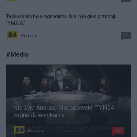
Ta piosenka była legendarna. Nie żyje głos przeboju
"Y.M.C.A."
Redakcja
11
#
Media
Nie żyje Andrzej Morozowski. TVN24
żegna dziennikarza
Redakcja
127