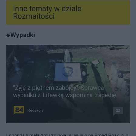
Inne tematy w dziale
Rozmaitości
#
Wypadki
"Żyję z piętnem zabójcy". Sprawca
wypadku z Litewką wspomina tragedię
Redakcja
22
Legenda himalaizmu zginęła w lawinie na Broad Peak. Nie