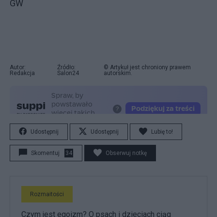
GW
Autor:
Źródło:
© Artykuł jest chroniony prawem
Redakcja
Salon24
autorskim.
Udostępnij
Udostępnij
Lubię to!
Skomentuj
34
Obserwuj notkę
Rozmaitości
Czym jest egoizm? O psach i dzieciach ciąg