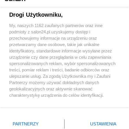
Technologie
Drogi Użytkowniku,
Sport
My, naszych 1162 zaufanych partnerów oraz inne
podmioty z salon24.pl uzyskujemy dostęp i
Społeczeństwo
przechowujemy informacje na urządzeniu oraz
przetwarzamy dane osobowe, takie jak unikalne
Kultura
identyfikatory, standardowe informacje wysyłane przez
urządzenie czy dane przeglądania w celu zapewniania
spersonalizowanych reklam, wybór spersonalizowanych
treści, pomiar reklam i treści, badanie odbiorców oraz
ulepszanie usług. Za zgodą Użytkownika my i Zaufani
X
Facebook
Instagram
Youtube
Partnerzy możemy używać dokładnych danych
geolokalizacyjnych oraz aktywnie skanować
charakterystykę urządzenia do celów identyfikacji.
Web Content Media sp. z o. o. © 2022
Ponieważ cenimy Twoją prywatność, prosimy o zgodę na
korzystanie z tych technologii poprzez kliknięcie
„Akceptuję”. Zgoda jest dobrowolna i zawsze możesz ją
Pomoc
O nas
Praca
Reklama
Kontakt
zmienić/wycofać klikając przycisk ustawień prywatności
PARTNERZY
USTAWIENIA
znajdujący się w lewym dolnym rogu strony
. Niektóre