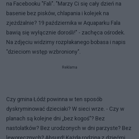
na Facebooku "Fali". "Marzy Ci się cały dzień na
basenie bez pisków, chlapania i kolejek na
zjeżdżalnie? 19 października w Aquaparku Fala
bawią się wyłącznie dorośli!" - zachęca ośrodek.
Na zdjęciu widzimy rozpłakanego bobasa i napis
"dzieciom wstęp wzbroniony".
Reklama
Czy gmina Łódź powinna w ten sposób
dyskryminować dzieciaki? W sieci wrze. - Czy w
planach są kolejne dni „bez kogoś”? Bez
nastolatków? Bez urodzonych w dni parzyste? Bez
leworęcznych? Absurd! Każda rodzina z dziećmi,