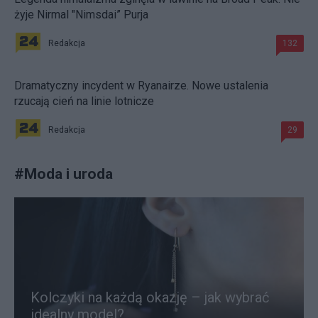
żyje Nirmal "Nimsdai” Purja
Redakcja
132
Dramatyczny incydent w Ryanairze. Nowe ustalenia
rzucają cień na linie lotnicze
Redakcja
29
#
Moda i uroda
Kolczyki na każdą okazję – jak wybrać
idealny model?