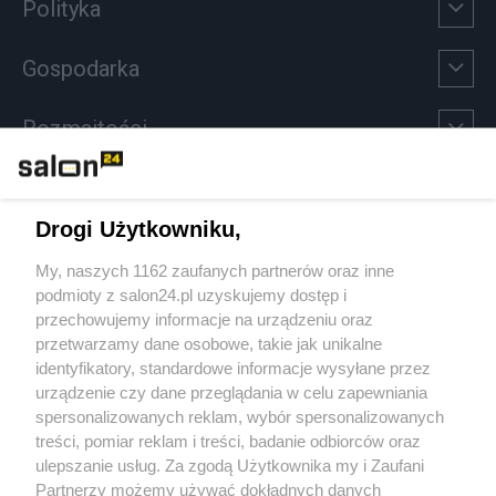
Polityka
Gospodarka
Rozmaitości
Technologie
Drogi Użytkowniku,
Sport
My, naszych 1162 zaufanych partnerów oraz inne
podmioty z salon24.pl uzyskujemy dostęp i
Społeczeństwo
przechowujemy informacje na urządzeniu oraz
przetwarzamy dane osobowe, takie jak unikalne
Kultura
identyfikatory, standardowe informacje wysyłane przez
urządzenie czy dane przeglądania w celu zapewniania
spersonalizowanych reklam, wybór spersonalizowanych
treści, pomiar reklam i treści, badanie odbiorców oraz
ulepszanie usług. Za zgodą Użytkownika my i Zaufani
X
Facebook
Instagram
Youtube
Partnerzy możemy używać dokładnych danych