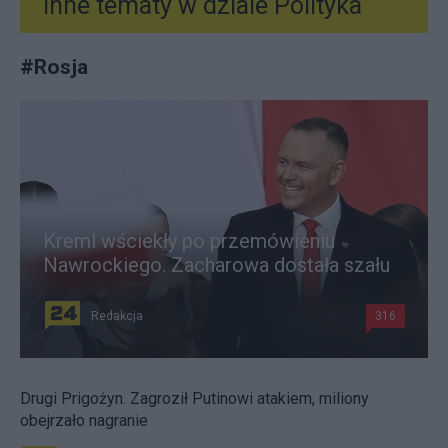
Inne tematy w dziale
Polityka
#
Rosja
Kreml wściekły po przemówieniu
Nawrockiego. Zacharowa dostała szału
Redakcja
316
Drugi Prigożyn. Zagroził Putinowi atakiem, miliony
obejrzało nagranie