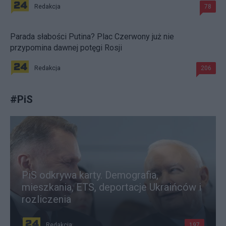
Redakcja
78
Parada słabości Putina? Plac Czerwony już nie
przypomina dawnej potęgi Rosji
Redakcja
206
#
PiS
PiS odkrywa karty. Demografia,
mieszkania, ETS, deportacje Ukraińców i
rozliczenia
Redakcja
197