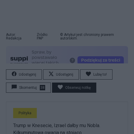
Autor:
Źródło:
© Artykuł jest chroniony prawem
Redakcja
PAP
autorskim.
Udostępnij
Udostępnij
Lubię to!
Skomentuj
38
Obserwuj notkę
Polityka
Trump w Knesecie, Izrael dałby mu Nobla.
Kilkuminutowa owacja na stojąco