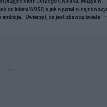
kim przyjacielem Jerzego Owsiaka. Muzyk w
k od lidera WOŚP, a jak wyznał w najnowsz
ambicje. "Uwierzył, że jest zbawcą świata" –