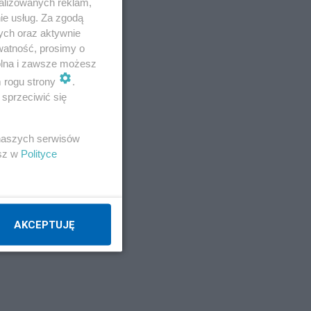
alizowanych reklam,
ie usług. Za zgodą
ych oraz aktywnie
ek
watność, prosimy o
wolna i zawsze możesz
m rogu strony
.
z
sprzeciwić się
 naszych serwisów
esz w
Polityce
AKCEPTUJĘ