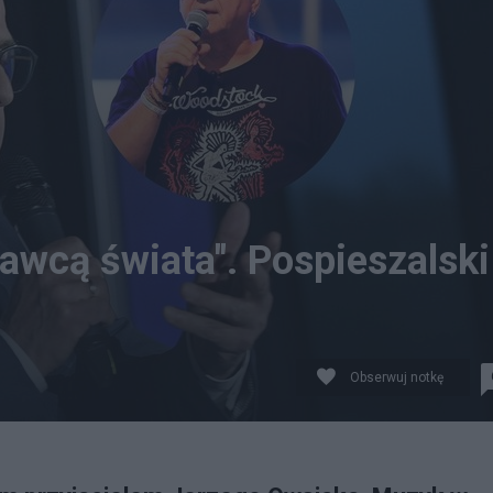
bawcą świata". Pospieszalski
Obserwuj notkę