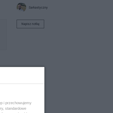
Sarkastyczny
Napisz notkę
.
ęp i przechowujemy
ory, standardowe