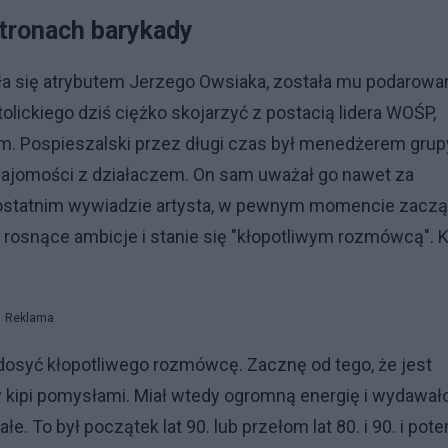
stronach barykady
tała się atrybutem Jerzego Owsiaka, została mu podarowa
olickiego dziś ciężko skojarzyć z postacią lidera WOŚP,
lem. Pospieszalski przez długi czas był menedżerem grup
znajomości z działaczem. On sam uważał go nawet za
 w ostatnim wywiadzie artysta, w pewnym momencie zaczą
 rosnące ambicje i stanie się "kłopotliwym rozmówcą". 
Reklama
dosyć kłopotliwego rozmówcę. Zacznę od tego, że jest
 kipi pomysłami. Miał wtedy ogromną energię i wydawał
łe. To był początek lat 90. lub przełom lat 80. i 90. i pot