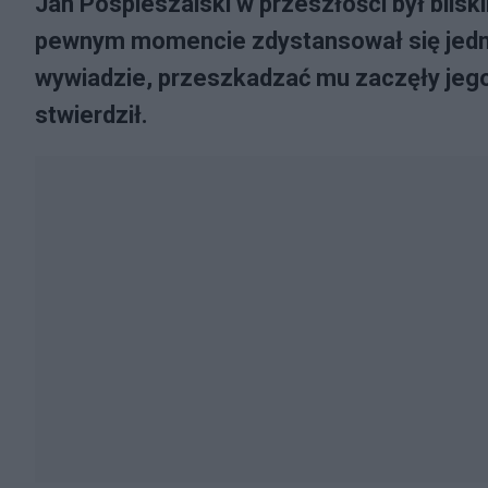
Jan Pospieszalski w przeszłości był blis
pewnym momencie zdystansował się jedna
wywiadzie, przeszkadzać mu zaczęły jego 
stwierdził.