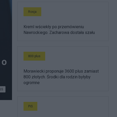
Rosja
Kreml wściekły po przemówieniu
Nawrockiego. Zacharowa dostała szału
800 plus
 o
Morawiecki proponuje 3600 plus zamiast
800 złotych. Środki dla rodzin byłyby
ogromne
65
PiS