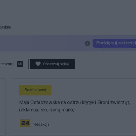
orskim.
komentuj
65
Obserwuj notkę
Rozmaitości
Maja Ostaszewska na ostrzu krytyki. Broni zwierząt,
reklamuje skórzaną markę
Redakcja