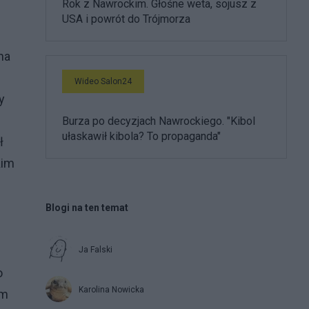
Rok z Nawrockim. Głośne weta, sojusz z
USA i powrót do Trójmorza
na
Wideo Salon24
y
Burza po decyzjach Nawrockiego. "Kibol
ułaskawił kibola? To propaganda"
ł
Kim
Blogi na ten temat
Ja Falski
o
Karolina Nowicka
em