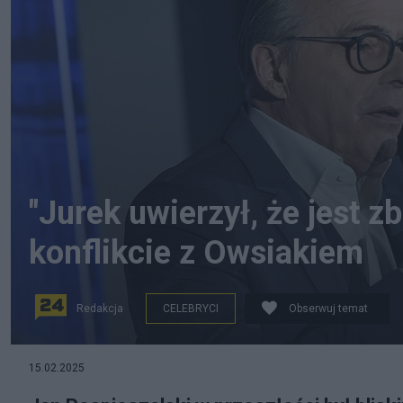
"Jurek uwierzył, że jest z
konflikcie z Owsiakiem
Redakcja
CELEBRYCI
Obserwuj temat
PAP
15.02.2025