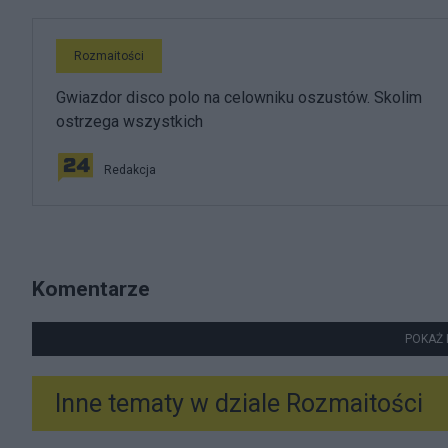
Rozmaitości
Gwiazdor disco polo na celowniku oszustów. Skolim
ostrzega wszystkich
Redakcja
Komentarze
POKAŻ 
Inne tematy w dziale
Rozmaitości