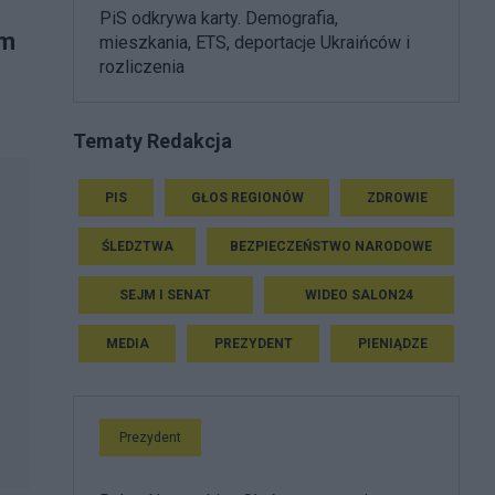
PiS odkrywa karty. Demografia,
ym
mieszkania, ETS, deportacje Ukraińców i
rozliczenia
Tematy Redakcja
PIS
GŁOS REGIONÓW
ZDROWIE
ŚLEDZTWA
BEZPIECZEŃSTWO NARODOWE
SEJM I SENAT
WIDEO SALON24
MEDIA
PREZYDENT
PIENIĄDZE
Prezydent