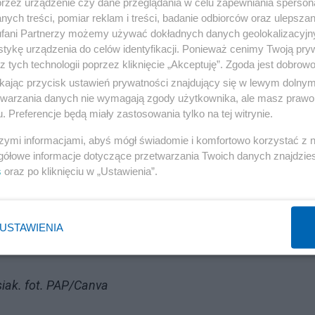
przez urządzenie czy dane przeglądania w celu zapewniania sperson
Reklama
ych treści, pomiar reklam i treści, badanie odbiorców oraz ulepszan
fani Partnerzy możemy używać dokładnych danych geolokalizacyjn
 ciśnienia. No, jeżeli ktoś nie wytrzymał ciśnienia, to Jur
tykę urządzenia do celów identyfikacji. Ponieważ cenimy Twoją pry
ać. A ponieważ zabrnął w to tak daleko, no to z tego
z tych technologii poprzez kliknięcie „Akceptuję”. Zgoda jest dobro
ikając przycisk ustawień prywatności znajdujący się w lewym dolny
..) Każdy ma prawo do autokompromitacji. Jurek korzysta 
etwarzania danych nie wymagają zgody użytkownika, ale masz prawo 
ak zarzucił mi po stworzeniu przez nas filmu "Solidarni
. Preferencje będą miały zastosowania tylko na tej witrynie.
kie – wyjaśnił swój punkt widzenia artysta.
szymi informacjami, abyś mógł świadomie i komfortowo korzystać z
gółowe informacje dotyczące przetwarzania Twoich danych znajdzi
s
oraz po kliknięciu w „Ustawienia”.
m. "Tak, to nepotyzm, ale dla mnie to ostatnia szansa"
USTAWIENIA
siak. fot. PAP/Canva