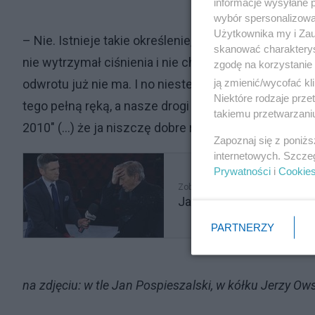
informacje wysyłane 
wybór spersonalizowan
Użytkownika my i Zau
– Nie. Istnieje takie określenie, że ktoś nie wytrzymał
skanować charakterys
nie wytrzymał ciśnienia i nie chce się do tego przyzn
zgodę na korzystanie 
ją zmienić/wycofać kl
odwrotu już nie ma. I no niestety widzimy upadek (.
Niektóre rodzaje prz
tego pełną ręką, a nasze drogi się rozeszły po tym, j
takiemu przetwarzaniu
2010" (...) że ja niszczę dobre relacje polsko rosyjs
Zapoznaj się z poniż
internetowych. Szcze
Prywatności
i
Cookie
Zobacz także
Jan Englert pod ostrzałe
PARTNERZY
na zdjęciu: w tle Jan Pospieszalski, w kółku Jerzy Ow