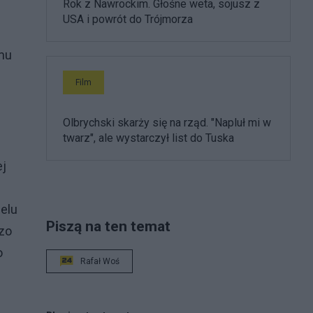
Rok z Nawrockim. Głośne weta, sojusz z
USA i powrót do Trójmorza
rmu
Film
Olbrychski skarży się na rząd. "Napluł mi w
twarz", ale wystarczył list do Tuska
ej
elu
Piszą na ten temat
dzo
o
Rafał Woś