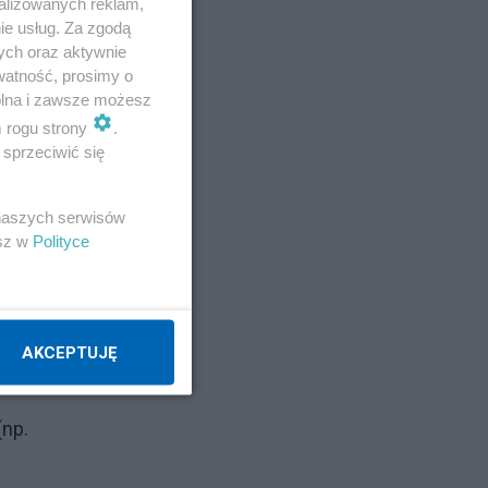
alizowanych reklam,
ie usług. Za zgodą
ych oraz aktywnie
watność, prosimy o
wolna i zawsze możesz
m rogu strony
.
sprzeciwić się
 naszych serwisów
esz w
Polityce
AKCEPTUJĘ
e
(np.