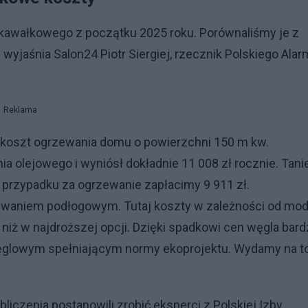
a kawałkowego z początku 2025 roku. Porównaliśmy je z
 wyjaśnia Salon24 Piotr Siergiej, rzecznik Polskiego Ala
Reklama
S koszt ogrzewania domu o powierzchni 150 m kw.
a olejowego i wyniósł dokładnie 11 008 zł rocznie. Tani
h przypadku za ogrzewanie zapłacimy 9 911 zł.
ewaniem podłogowym. Tutaj koszty w zależności od mod
j niż w najdroższej opcji. Dzięki spadkowi cen węgla bar
ęglowym spełniającym normy ekoprojektu. Wydamy na t
iczenia postanowili zrobić eksperci z Polskiej Izby