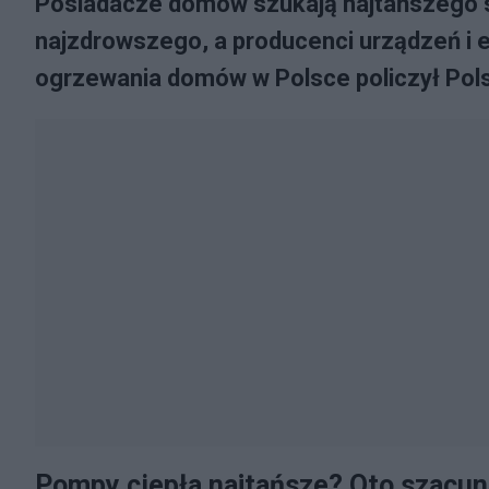
Posiadacze domów szukają najtańszego 
najzdrowszego, a producenci urządzeń i e
ogrzewania domów w Polsce policzył Pol
Pompy ciepła najtańsze? Oto szacu