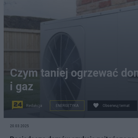
Czym taniej ogrzewać dom
i gaz
Redakcja
ENERGETYKA
Obserwuj temat
20.03.2025