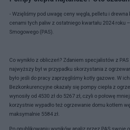
- Wzięliśmy pod uwagę ceny węgla, pelletu i drewn
cenami tych paliw z ostatniego kwartału 2024 roku –
Smogowego (PAS).
Co wynikło z obliczeń? Zdaniem specjalistów z PA
najwyższy był w przypadku skorzystania z ogrzewani
było jeśli do pracy zaprzęgliśmy kotły gazowe. W ic
Bezkonkurencyjne okazały się pompy ciepła z ogrz
wynosiły od 4530 zł do 5267 zł, czyli o połowę mnie
korzystnie wypadło też ogrzewanie domu kotłem w
maksymalnie 5584 zł.
Po opublikowaniu wyników analiz przez PAS swoje obl