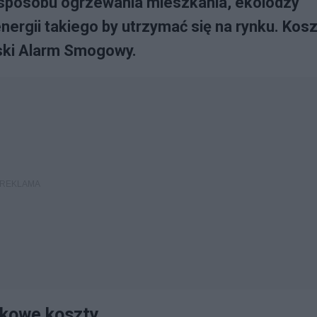
sposobu ogrzewania mieszkania, ekolodzy
nergii takiego by utrzymać się na rynku. Kosz
ski Alarm Smogowy.
nkowe koszty