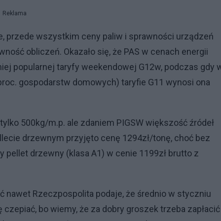
Reklama
e, przede wszystkim ceny paliw i sprawności urządzeń
ność obliczeń. Okazało się, że PAS w cenach energii
mniej popularnej taryfy weekendowej G12w, podczas gdy 
proc. gospodarstw domowych) taryfie G11 wynosi ona
tylko 500kg/m.p. ale zdaniem PIGSW większość źródeł
llecie drzewnym przyjęto cenę 1294zł/tonę, choć bez
 pellet drzewny (klasa A1) w cenie 1199zł brutto z
ć nawet Rzeczpospolita podaje, że średnio w styczniu
 czepiać, bo wiemy, że za dobry groszek trzeba zapłacić