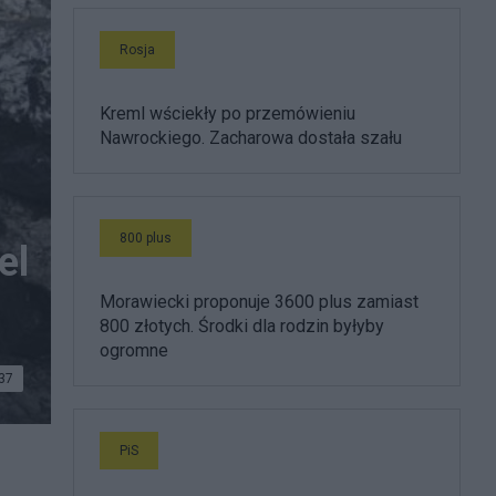
Rosja
Kreml wściekły po przemówieniu
Nawrockiego. Zacharowa dostała szału
800 plus
el
Morawiecki proponuje 3600 plus zamiast
800 złotych. Środki dla rodzin byłyby
ogromne
37
PiS