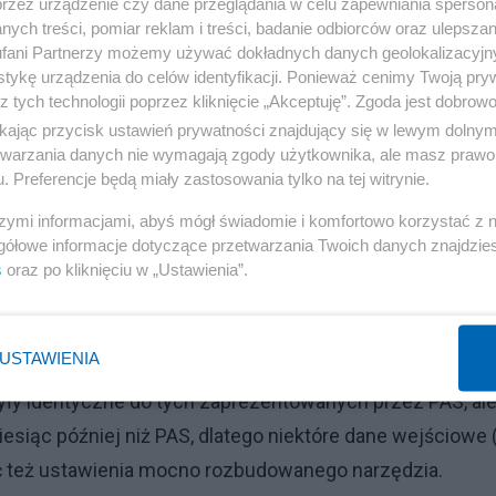
przez urządzenie czy dane przeglądania w celu zapewniania sperson
Reklama
ych treści, pomiar reklam i treści, badanie odbiorców oraz ulepszan
fani Partnerzy możemy używać dokładnych danych geolokalizacyjn
o powierzchni 150m2, w standardzie WT 2008
tykę urządzenia do celów identyfikacji. Ponieważ cenimy Twoją pry
z tych technologii poprzez kliknięcie „Akceptuję”. Zgoda jest dobro
ikając przycisk ustawień prywatności znajdujący się w lewym dolny
etwarzania danych nie wymagają zgody użytkownika, ale masz prawo 
. Preferencje będą miały zastosowania tylko na tej witrynie.
ację z USA. Miały być setki tysięcy
szymi informacjami, abyś mógł świadomie i komfortowo korzystać z
gółowe informacje dotyczące przetwarzania Twoich danych znajdzi
s
oraz po kliknięciu w „Ustawienia”.
łaca?
USTAWIENIA
 były identyczne do tych zaprezentowanych przez PAS, al
esiąc później niż PAS, dlatego niektóre dane wejściowe 
yć też ustawienia mocno rozbudowanego narzędzia.