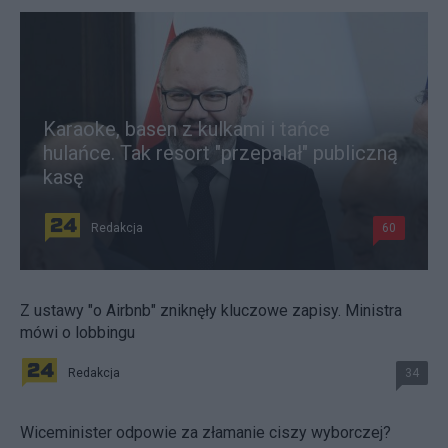
Karaoke, basen z kulkami i tańce
hulańce. Tak resort "przepalał" publiczną
kasę
Redakcja
60
Z ustawy "o Airbnb" zniknęły kluczowe zapisy. Ministra
mówi o lobbingu
Redakcja
34
Wiceminister odpowie za złamanie ciszy wyborczej?