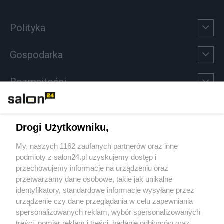
Polityka
Gospodarka
Rozmaitości
Technologie
Drogi Użytkowniku,
Sport
My, naszych 1162 zaufanych partnerów oraz inne
podmioty z salon24.pl uzyskujemy dostęp i
Społeczeństwo
przechowujemy informacje na urządzeniu oraz
przetwarzamy dane osobowe, takie jak unikalne
Kultura
identyfikatory, standardowe informacje wysyłane przez
urządzenie czy dane przeglądania w celu zapewniania
spersonalizowanych reklam, wybór spersonalizowanych
treści, pomiar reklam i treści, badanie odbiorców oraz