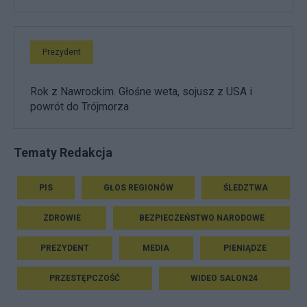
Prezydent
Rok z Nawrockim. Głośne weta, sojusz z USA i
powrót do Trójmorza
Tematy Redakcja
PIS
GŁOS REGIONÓW
ŚLEDZTWA
ZDROWIE
BEZPIECZEŃSTWO NARODOWE
PREZYDENT
MEDIA
PIENIĄDZE
PRZESTĘPCZOŚĆ
WIDEO SALON24