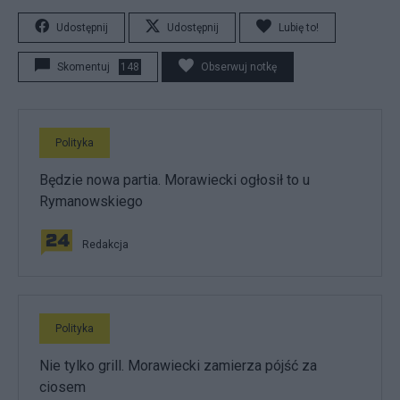
Udostępnij
Udostępnij
Lubię to!
Skomentuj
148
Obserwuj notkę
Polityka
Będzie nowa partia. Morawiecki ogłosił to u
Rymanowskiego
Redakcja
Polityka
Nie tylko grill. Morawiecki zamierza pójść za
ciosem