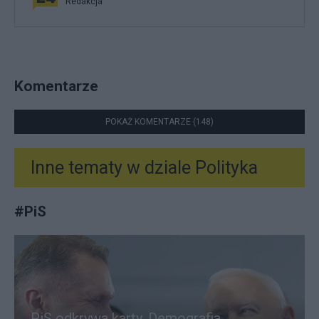
Redakcja
Komentarze
POKAŻ KOMENTARZE (148)
Inne tematy w dziale
Polityka
#
PiS
PiS odkrywa karty. Demografia,