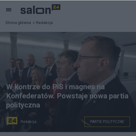
Strona główna
Redakcja
W kontrze do PiS i magnes na
Konfederatów. Powstaje nowa partia
polityczna
Redakcja
PARTIE POLITYCZNE
na zdjęciu: Od lewej: senator KO Zygmunt Frankiewicz,