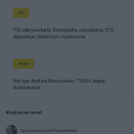
PiS
PiS odkrywa karty. Demografia, mieszkania, ETS,
deportacje Ukraińców i rozliczenia
Media
Nie żyje Andrzej Morozowski. TVN24 żegna
dziennikarza
Blogi na ten temat
Tymczasowe konto Peacemakera