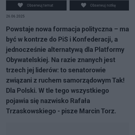
wójt Korycina Mirosław Lech, prezydent Wrocławia
Obserwuj temat
Obserwuj notkę
Jacek Sutryk, posłanka KO Sylwia Bielawska, senator KO
26.06.2025
Wadim Tyszkiewicz oraz posłowie KO: Elżbieta Polak,
Jacek Karnowski i Piotr Głowski na konferencj
Powstaje nowa formacja polityczna – ma
być w kontrze do PiS i Konfederacji, a
jednocześnie alternatywą dla Platformy
Obywatelskiej. Na razie znanych jest
trzech jej liderów: to senatorowie
związani z ruchem samorządowym Tak!
Dla Polski. W tle tego wszystkiego
pojawia się nazwisko Rafała
Trzaskowskiego - pisze Marcin Torz.