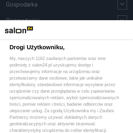
Gospodarka
Rozmaitości
Technologie
Drogi Użytkowniku,
Sport
My, naszych 1162 zaufanych partnerów oraz inne
podmioty z salon24.pl uzyskujemy dostęp i
Społeczeństwo
przechowujemy informacje na urządzeniu oraz
przetwarzamy dane osobowe, takie jak unikalne
Kultura
identyfikatory, standardowe informacje wysyłane przez
urządzenie czy dane przeglądania w celu zapewniania
spersonalizowanych reklam, wybór spersonalizowanych
treści, pomiar reklam i treści, badanie odbiorców oraz
ulepszanie usług. Za zgodą Użytkownika my i Zaufani
X
Facebook
Instagram
Youtube
Partnerzy możemy używać dokładnych danych
geolokalizacyjnych oraz aktywnie skanować
charakterystykę urządzenia do celów identyfikacji.