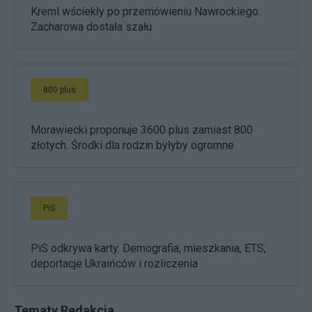
Kreml wściekły po przemówieniu Nawrockiego.
Zacharowa dostała szału
800 plus
Morawiecki proponuje 3600 plus zamiast 800
złotych. Środki dla rodzin byłyby ogromne
PiS
PiS odkrywa karty. Demografia, mieszkania, ETS,
deportacje Ukraińców i rozliczenia
Tematy Redakcja