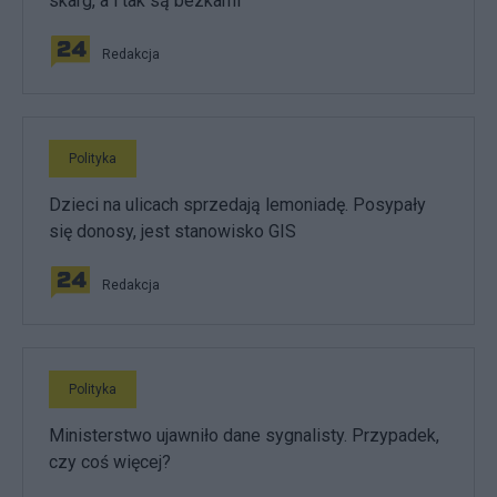
skarg, a i tak są bezkarni
Redakcja
Polityka
Dzieci na ulicach sprzedają lemoniadę. Posypały
się donosy, jest stanowisko GIS
Redakcja
Polityka
Ministerstwo ujawniło dane sygnalisty. Przypadek,
czy coś więcej?