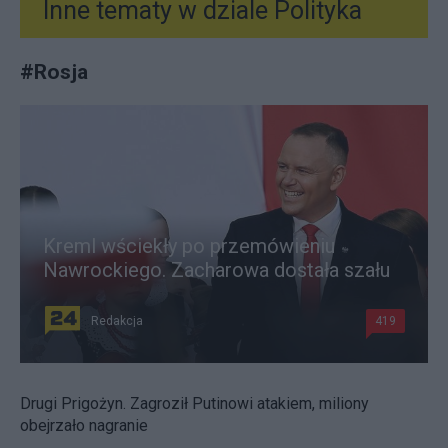
Inne tematy w dziale
Polityka
#
Rosja
Kreml wściekły po przemówieniu
Nawrockiego. Zacharowa dostała szału
Redakcja
419
Drugi Prigożyn. Zagroził Putinowi atakiem, miliony
obejrzało nagranie