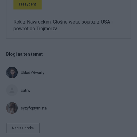
Prezydent
Rok z Nawrockim. Głośne weta, sojusz z USA i
powrót do Trójmorza
Blogi na ten temat
Układ Otwarty
catrw
syzyfoptymista
Napisz notkę