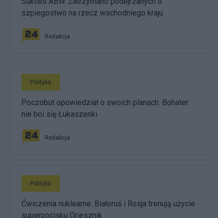
Sukces ABW. Zatrzymano podejrzanych o
szpiegostwo na rzecz wschodniego kraju
Redakcja
Polityka
Poczobut opowiedział o swoich planach. Bohater
nie boi się Łukaszenki
Redakcja
Polityka
Ćwiczenia nuklearne. Białoruś i Rosja trenują użycie
superpocisku Oriesznik