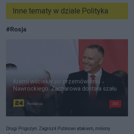
Inne tematy w dziale
Polityka
#
Rosja
Kreml wściekły po przemówieniu
Nawrockiego. Zacharowa dostała szału
Redakcja
305
Drugi Prigożyn. Zagroził Putinowi atakiem, miliony