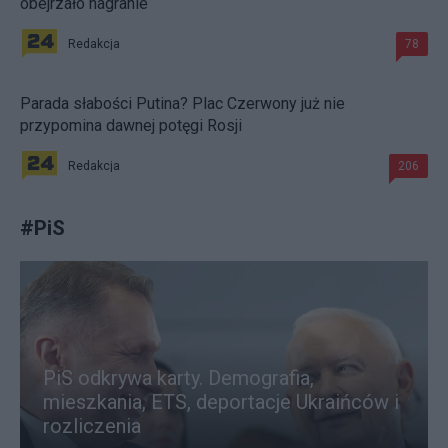
obejrzało nagranie
Redakcja
78
Parada słabości Putina? Plac Czerwony już nie
przypomina dawnej potęgi Rosji
Redakcja
206
#
PiS
PiS odkrywa karty. Demografia,
mieszkania, ETS, deportacje Ukraińców i
rozliczenia