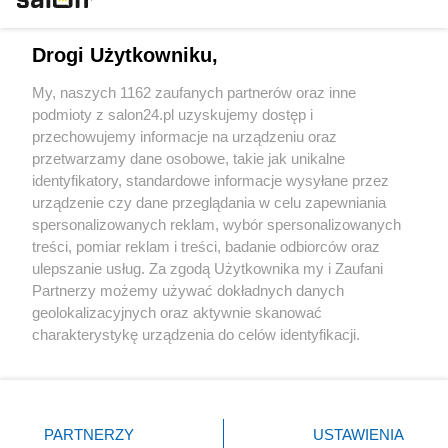
Technologie
Drogi Użytkowniku,
Sport
My, naszych 1162 zaufanych partnerów oraz inne
podmioty z salon24.pl uzyskujemy dostęp i
Społeczeństwo
przechowujemy informacje na urządzeniu oraz
przetwarzamy dane osobowe, takie jak unikalne
Kultura
identyfikatory, standardowe informacje wysyłane przez
urządzenie czy dane przeglądania w celu zapewniania
spersonalizowanych reklam, wybór spersonalizowanych
treści, pomiar reklam i treści, badanie odbiorców oraz
ulepszanie usług. Za zgodą Użytkownika my i Zaufani
X
Facebook
Instagram
Youtube
Partnerzy możemy używać dokładnych danych
geolokalizacyjnych oraz aktywnie skanować
charakterystykę urządzenia do celów identyfikacji.
Web Content Media sp. z o. o. © 2022
Ponieważ cenimy Twoją prywatność, prosimy o zgodę na
korzystanie z tych technologii poprzez kliknięcie
„Akceptuję”. Zgoda jest dobrowolna i zawsze możesz ją
Pomoc
O nas
Praca
Reklama
Kontakt
zmienić/wycofać klikając przycisk ustawień prywatności
PARTNERZY
USTAWIENIA