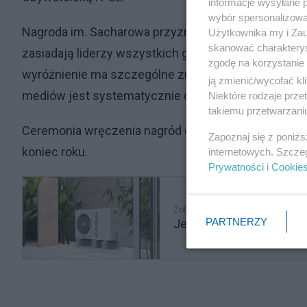
informacje wysyłane 
wybór spersonalizowan
Nagroda im. Sacharowa przyznawana jest corocznie
Użytkownika my i Zau
skanować charakterys
zasiadają liderzy wszystkich grup politycznych or
zgodę na korzystanie 
wyróżnienie ma szczególne znaczenie symboliczne –
ją zmienić/wycofać kl
mediów jest systematycznie ograniczana.
Niektóre rodzaje prz
takiemu przetwarzaniu
Ceremonia wręczenia nagród odbędzie się tradycyjn
Zapoznaj się z poniż
koniec roku.
internetowych. Szcze
Prywatności
i
Cookie
Zobacz także
PARTNERZY
Jeden rodzaj pomp ciepł