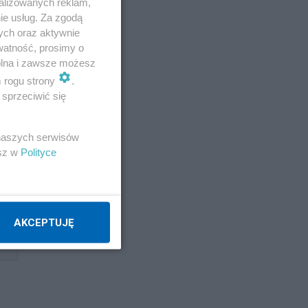
alizowanych reklam,
ie usług. Za zgodą
ych oraz aktywnie
watność, prosimy o
wolna i zawsze możesz
ość
m rogu strony
.
sprzeciwić się
pod
 naszych serwisów
esz w
Polityce
AKCEPTUJĘ