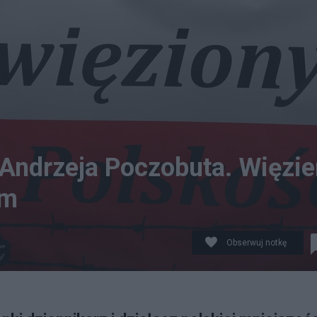
 Andrzeja Poczobuta. Więzi
em
Obserwuj notkę