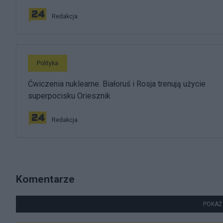
Redakcja
Polityka
Ćwiczenia nuklearne. Białoruś i Rosja trenują użycie
superpocisku Oriesznik
Redakcja
Komentarze
POKAŻ