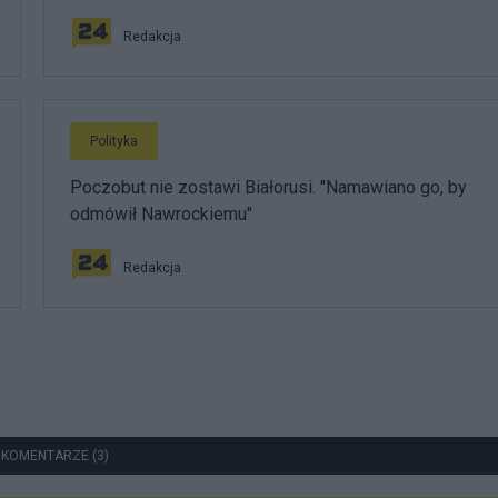
Redakcja
Polityka
Poczobut nie zostawi Białorusi. "Namawiano go, by
odmówił Nawrockiemu"
Redakcja
 KOMENTARZE (3)