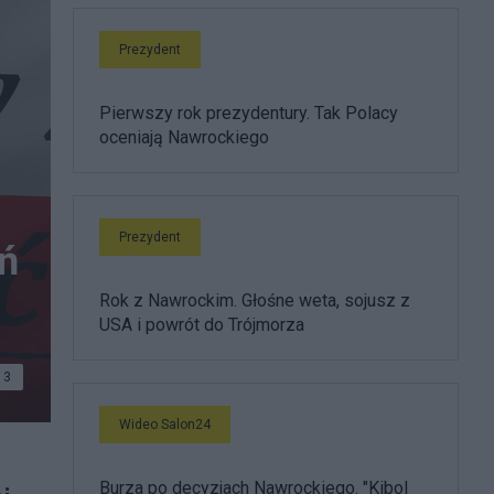
Prezydent
Pierwszy rok prezydentury. Tak Polacy
oceniają Nawrockiego
Prezydent
eń
Rok z Nawrockim. Głośne weta, sojusz z
USA i powrót do Trójmorza
3
Wideo Salon24
Burza po decyzjach Nawrockiego. "Kibol