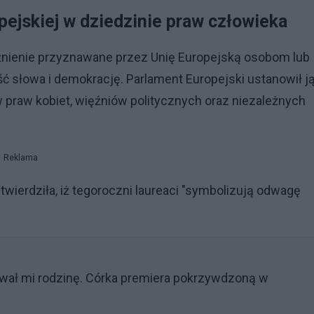
pejskiej w dziedzinie praw człowieka
żnienie przyznawane przez Unię Europejską osobom lub
 słowa i demokrację. Parlament Europejski ustanowił j
ów praw kobiet, więźniów politycznych oraz niezależnych
Reklama
wierdziła, iż tegoroczni laureaci "symbolizują odwagę
ował mi rodzinę. Córka premiera pokrzywdzoną w