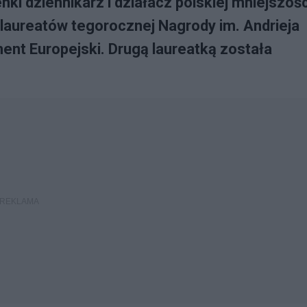
ki dziennikarz i działacz polskiej mniejszośc
laureatów tegorocznej Nagrody im. Andrieja
ent Europejski. Drugą laureatką została