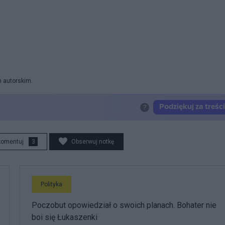
m autorskim.
komentuj
3
Obserwuj notkę
Polityka
Poczobut opowiedział o swoich planach. Bohater nie
boi się Łukaszenki