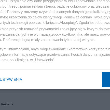
przez urządzenie czy dane przeglądania w celu zapewniania sperson
ych treści, pomiar reklam i treści, badanie odbiorców oraz ulepszan
 przez Konferencję Przewodniczących PE, w której
fani Partnerzy możemy używać dokładnych danych geolokalizacyjn
tykę urządzenia do celów identyfikacji. Ponieważ cenimy Twoją pry
az przewodnicząca Parlamentu Europejskiego. W tym roku
z tych technologii poprzez kliknięcie „Akceptuję”. Zgoda jest dobro
 trafia do dziennikarzy z dwóch krajów, w których woln
ikając przycisk ustawień prywatności znajdujący się w lewym dolny
etwarzania danych nie wymagają zgody użytkownika, ale masz prawo 
. Preferencje będą miały zastosowania tylko na tej witrynie.
ie w siedzibie Parlamentu Europejskiego w Strasburgu 
szymi informacjami, abyś mógł świadomie i komfortowo korzystać z
gółowe informacje dotyczące przetwarzania Twoich danych znajdzi
s
oraz po kliknięciu w „Ustawienia”.
USTAWIENIA
a wkrótce całkowicie zniknie. Trzeba je wyrzucać?
Reklama