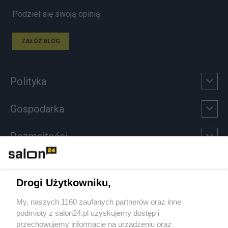
Podziel się swoją opinią
ZAŁÓŻ BLOG
Polityka
Gospodarka
Rozmaitości
Technologie
Drogi Użytkowniku,
Sport
My, naszych 1160 zaufanych partnerów oraz inne
podmioty z salon24.pl uzyskujemy dostęp i
Społeczeństwo
przechowujemy informacje na urządzeniu oraz