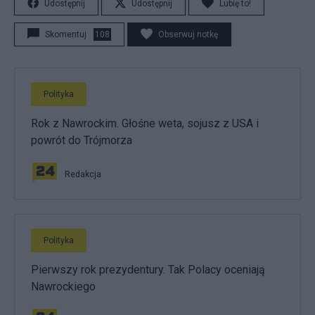
Udostępnij
Udostępnij
Lubię to!
Skomentuj
108
Obserwuj notkę
Polityka
Rok z Nawrockim. Głośne weta, sojusz z USA i
powrót do Trójmorza
Redakcja
Polityka
Pierwszy rok prezydentury. Tak Polacy oceniają
Nawrockiego