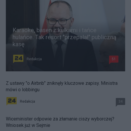
Karaoke, basen z kulkami i tańce
hulańce. Tak resort "przepalał" publiczną
kasę
Redakcja
51
Z ustawy "o Airbnb" zniknęły kluczowe zapisy. Ministra
mówi o lobbingu
Redakcja
34
Wiceminister odpowie za złamanie ciszy wyborczej?
Wniosek już w Sejmie