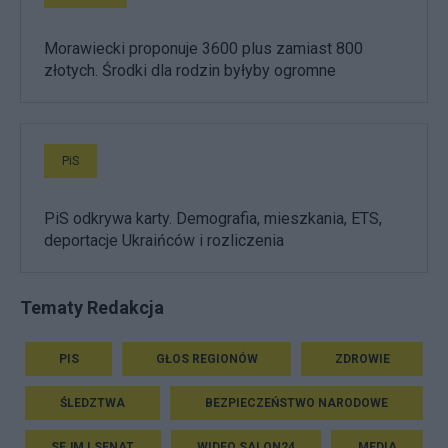
Morawiecki proponuje 3600 plus zamiast 800
złotych. Środki dla rodzin byłyby ogromne
PiS
PiS odkrywa karty. Demografia, mieszkania, ETS,
deportacje Ukraińców i rozliczenia
Tematy Redakcja
PIS
GŁOS REGIONÓW
ZDROWIE
ŚLEDZTWA
BEZPIECZEŃSTWO NARODOWE
SEJM I SENAT
WIDEO SALON24
MEDIA