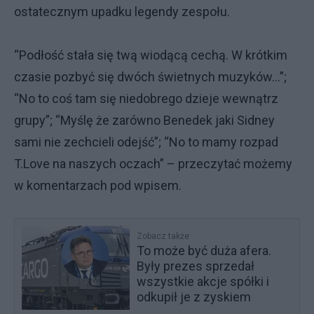
ostatecznym upadku legendy zespołu.
“Podłość stała się twą wiodącą cechą. W krótkim
czasie pozbyć się dwóch świetnych muzyków…”;
“No to coś tam się niedobrego dzieje wewnątrz
grupy”; “Myślę że zarówno Benedek jaki Sidney
sami nie zechcieli odejść”; “No to mamy rozpad
T.Love na naszych oczach” – przeczytać możemy
w komentarzach pod wpisem.
Zobacz także
To może być duża afera.
Były prezes sprzedał
wszystkie akcje spółki i
odkupił je z zyskiem