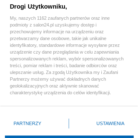
Drogi Użytkowniku,
Sport
My, naszych 1162 zaufanych partnerów oraz inne
podmioty z salon24.pl uzyskujemy dostęp i
Społeczeństwo
przechowujemy informacje na urządzeniu oraz
przetwarzamy dane osobowe, takie jak unikalne
Kultura
identyfikatory, standardowe informacje wysyłane przez
urządzenie czy dane przeglądania w celu zapewniania
spersonalizowanych reklam, wybór spersonalizowanych
treści, pomiar reklam i treści, badanie odbiorców oraz
ulepszanie usług. Za zgodą Użytkownika my i Zaufani
X
Facebook
Instagram
Youtube
Partnerzy możemy używać dokładnych danych
geolokalizacyjnych oraz aktywnie skanować
charakterystykę urządzenia do celów identyfikacji.
Web Content Media sp. z o. o. © 2022
Ponieważ cenimy Twoją prywatność, prosimy o zgodę na
korzystanie z tych technologii poprzez kliknięcie
„Akceptuję”. Zgoda jest dobrowolna i zawsze możesz ją
Pomoc
O nas
Praca
Reklama
Kontakt
zmienić/wycofać klikając przycisk ustawień prywatności
PARTNERZY
USTAWIENIA
znajdujący się w lewym dolnym rogu strony
. Niektóre
rodzaje przetwarzania danych nie wymagają zgody