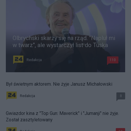
Olbrychski skarży się na rząd. "Napluł mi
w twarz", ale wystarczył list do Tuska
Redakcja
110
Był świetnym aktorem. Nie żyje Janusz Michałowski
Redakcja
8
Gwiazdor kina z "Top Gun: Maverick" i "Jumanji" nie żyje.
Został zasztyletowany