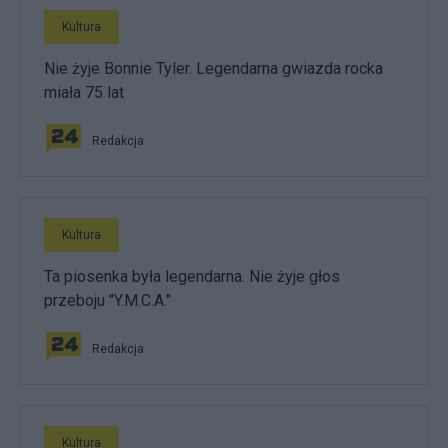
Kultura
Nie żyje Bonnie Tyler. Legendarna gwiazda rocka
miała 75 lat
Redakcja
Kultura
Ta piosenka była legendarna. Nie żyje głos
przeboju "Y.M.C.A."
Redakcja
Kultura