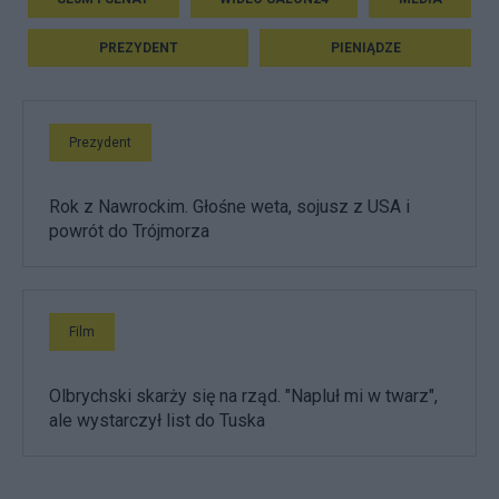
PREZYDENT
PIENIĄDZE
Prezydent
Rok z Nawrockim. Głośne weta, sojusz z USA i
powrót do Trójmorza
Film
Olbrychski skarży się na rząd. "Napluł mi w twarz",
ale wystarczył list do Tuska