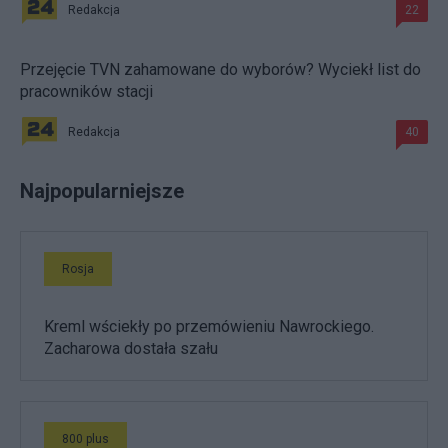
Redakcja
22
Przejęcie TVN zahamowane do wyborów? Wyciekł list do
pracowników stacji
Redakcja
40
Najpopularniejsze
Rosja
Kreml wściekły po przemówieniu Nawrockiego.
Zacharowa dostała szału
800 plus