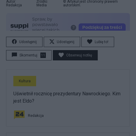
Autor:
Źródło:
© Artykuł jest chroniony prawem
Redakcja
Media
autorskim.
Udostępnij
Udostępnij
Lubię to!
Skomentuj
11
Obserwuj notkę
Kultura
Uświetnił rocznicę prezydentury Nawrockiego. Kim
jest Eldo?
Redakcja