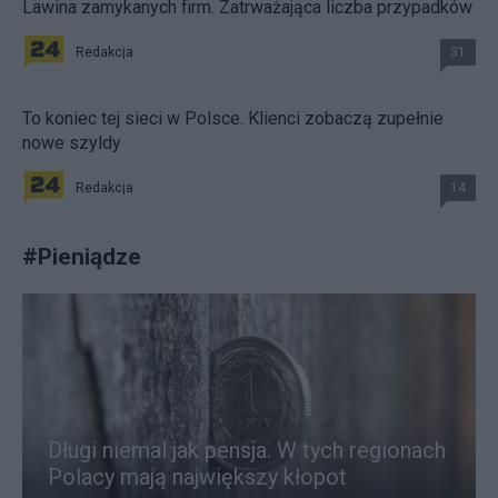
Lawina zamykanych firm. Zatrważająca liczba przypadków
Redakcja
31
To koniec tej sieci w Polsce. Klienci zobaczą zupełnie
nowe szyldy
Redakcja
14
#
Pieniądze
Długi niemal jak pensja. W tych regionach
Polacy mają największy kłopot