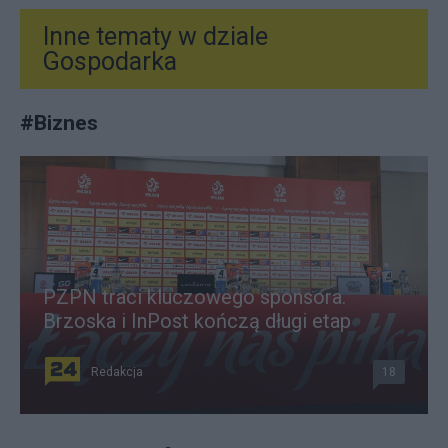
Inne tematy w dziale
Gospodarka
#
Biznes
PZPN traci kluczowego sponsora.
Brzoska i InPost kończą długi etap
Redakcja
18