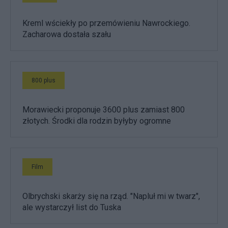
Kreml wściekły po przemówieniu Nawrockiego.
Zacharowa dostała szału
800 plus
Morawiecki proponuje 3600 plus zamiast 800
złotych. Środki dla rodzin byłyby ogromne
Film
Olbrychski skarży się na rząd. "Napluł mi w twarz",
ale wystarczył list do Tuska