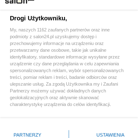
Technologie
Drogi Użytkowniku,
Sport
My, naszych 1162 zaufanych partnerów oraz inne
podmioty z salon24.pl uzyskujemy dostęp i
Społeczeństwo
przechowujemy informacje na urządzeniu oraz
przetwarzamy dane osobowe, takie jak unikalne
Kultura
identyfikatory, standardowe informacje wysyłane przez
urządzenie czy dane przeglądania w celu zapewniania
spersonalizowanych reklam, wybór spersonalizowanych
treści, pomiar reklam i treści, badanie odbiorców oraz
ulepszanie usług. Za zgodą Użytkownika my i Zaufani
X
Facebook
Instagram
Youtube
Partnerzy możemy używać dokładnych danych
geolokalizacyjnych oraz aktywnie skanować
charakterystykę urządzenia do celów identyfikacji.
Web Content Media sp. z o. o. © 2022
Ponieważ cenimy Twoją prywatność, prosimy o zgodę na
korzystanie z tych technologii poprzez kliknięcie
„Akceptuję”. Zgoda jest dobrowolna i zawsze możesz ją
Pomoc
O nas
Praca
Reklama
Kontakt
zmienić/wycofać klikając przycisk ustawień prywatności
PARTNERZY
USTAWIENIA