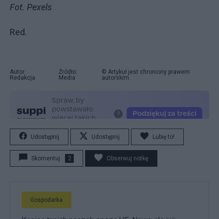
Fot. Pexels
Red.
Autor:
Źródło:
© Artykuł jest chroniony prawem
Redakcja
Media
autorskim.
Udostępnij
Udostępnij
Lubię to!
Skomentuj
2
Obserwuj notkę
Gospodarka