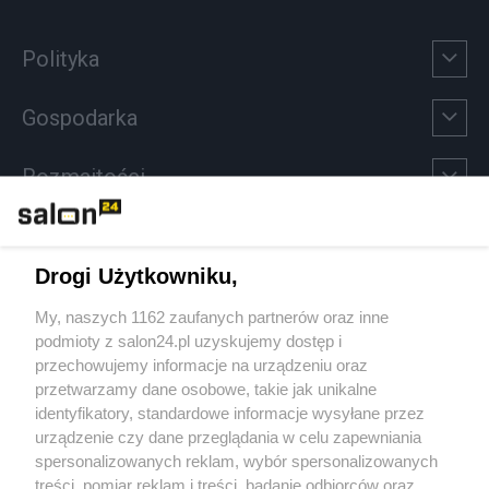
Polityka
Gospodarka
Rozmaitości
Technologie
Drogi Użytkowniku,
Sport
My, naszych 1162 zaufanych partnerów oraz inne
podmioty z salon24.pl uzyskujemy dostęp i
Społeczeństwo
przechowujemy informacje na urządzeniu oraz
przetwarzamy dane osobowe, takie jak unikalne
Kultura
identyfikatory, standardowe informacje wysyłane przez
urządzenie czy dane przeglądania w celu zapewniania
spersonalizowanych reklam, wybór spersonalizowanych
treści, pomiar reklam i treści, badanie odbiorców oraz