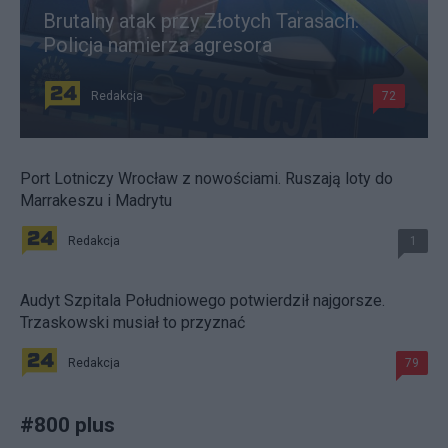
Brutalny atak przy Złotych Tarasach.
Policja namierza agresora
Redakcja
72
Port Lotniczy Wrocław z nowościami. Ruszają loty do
Marrakeszu i Madrytu
Redakcja
1
Audyt Szpitala Południowego potwierdził najgorsze.
Trzaskowski musiał to przyznać
Redakcja
79
#
800 plus