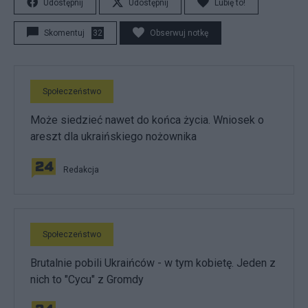
Udostępnij
Udostępnij
Lubię to!
Skomentuj
32
Obserwuj notkę
Społeczeństwo
Może siedzieć nawet do końca życia. Wniosek o
areszt dla ukraińskiego nożownika
Redakcja
Społeczeństwo
Brutalnie pobili Ukraińców - w tym kobietę. Jeden z
nich to "Cycu" z Gromdy