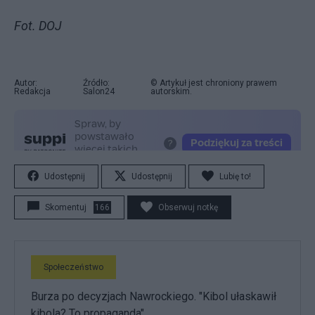
Fot. DOJ
Autor:
Źródło:
© Artykuł jest chroniony prawem
Redakcja
Salon24
autorskim.
Udostępnij
Udostępnij
Lubię to!
Skomentuj
166
Obserwuj notkę
Społeczeństwo
Burza po decyzjach Nawrockiego. "Kibol ułaskawił
kibola? To propaganda"