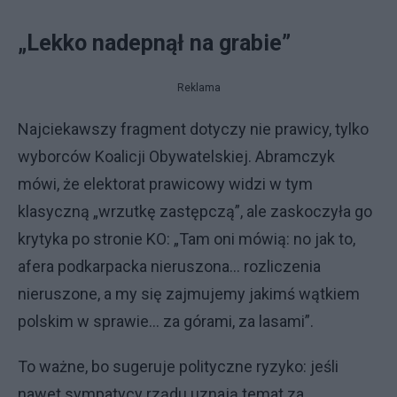
„Lekko nadepnął na grabie”
Reklama
Najciekawszy fragment dotyczy nie prawicy, tylko
wyborców Koalicji Obywatelskiej. Abramczyk
mówi, że elektorat prawicowy widzi w tym
klasyczną „wrzutkę zastępczą”, ale zaskoczyła go
krytyka po stronie KO: „Tam oni mówią: no jak to,
afera podkarpacka nieruszona… rozliczenia
nieruszone, a my się zajmujemy jakimś wątkiem
polskim w sprawie… za górami, za lasami”.
To ważne, bo sugeruje polityczne ryzyko: jeśli
nawet sympatycy rządu uznają temat za