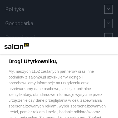
Polityka
Gospodarka
Rozmaitości
Technologie
Drogi Użytkowniku,
Sport
My, naszych 1162 zaufanych partnerów oraz inne
podmioty z salon24.pl uzyskujemy dostęp i
Społeczeństwo
przechowujemy informacje na urządzeniu oraz
przetwarzamy dane osobowe, takie jak unikalne
Kultura
identyfikatory, standardowe informacje wysyłane przez
urządzenie czy dane przeglądania w celu zapewniania
spersonalizowanych reklam, wybór spersonalizowanych
treści, pomiar reklam i treści, badanie odbiorców oraz
ulepszanie usług. Za zgodą Użytkownika my i Zaufani