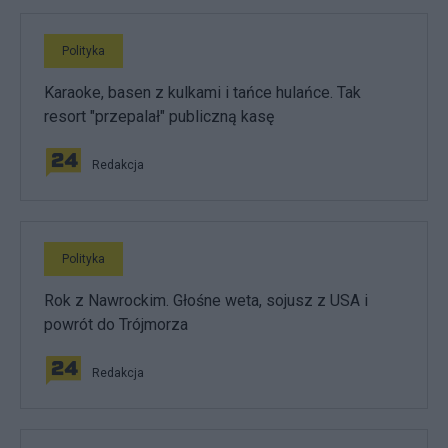
Polityka
Karaoke, basen z kulkami i tańce hulańce. Tak
resort "przepalał" publiczną kasę
Redakcja
Polityka
Rok z Nawrockim. Głośne weta, sojusz z USA i
powrót do Trójmorza
Redakcja