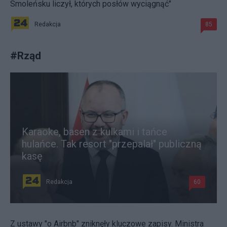
Smoleńsku liczył, których posłów wyciągnąć"
Redakcja
85
#
Rząd
Karaoke, basen z kulkami i tańce
hulańce. Tak resort "przepalał" publiczną
kasę
Redakcja
60
Z ustawy "o Airbnb" zniknęły kluczowe zapisy. Ministra