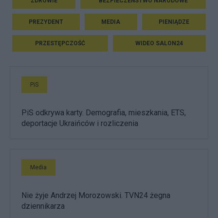
ZDROWIE
BEZPIECZEŃSTWO NARODOWE
PREZYDENT
MEDIA
PIENIĄDZE
PRZESTĘPCZOŚĆ
WIDEO SALON24
PiS
PiS odkrywa karty. Demografia, mieszkania, ETS,
deportacje Ukraińców i rozliczenia
Media
Nie żyje Andrzej Morozowski. TVN24 żegna
dziennikarza