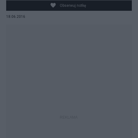
PAP/Marcin Bielecki
Obserwuj notkę
18.06.2016