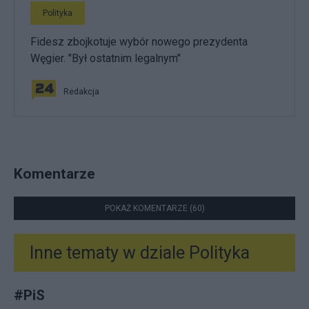
Polityka
Fidesz zbojkotuje wybór nowego prezydenta
Węgier. "Był ostatnim legalnym"
Redakcja
Komentarze
POKAŻ KOMENTARZE (60)
Inne tematy w dziale
Polityka
#
PiS