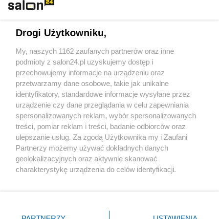
Technologie
Drogi Użytkowniku,
Sport
My, naszych 1162 zaufanych partnerów oraz inne
podmioty z salon24.pl uzyskujemy dostęp i
Społeczeństwo
przechowujemy informacje na urządzeniu oraz
przetwarzamy dane osobowe, takie jak unikalne
Kultura
identyfikatory, standardowe informacje wysyłane przez
urządzenie czy dane przeglądania w celu zapewniania
spersonalizowanych reklam, wybór spersonalizowanych
treści, pomiar reklam i treści, badanie odbiorców oraz
ulepszanie usług. Za zgodą Użytkownika my i Zaufani
X
Facebook
Instagram
Youtube
Partnerzy możemy używać dokładnych danych
geolokalizacyjnych oraz aktywnie skanować
charakterystykę urządzenia do celów identyfikacji.
Web Content Media sp. z o. o. © 2022
Ponieważ cenimy Twoją prywatność, prosimy o zgodę na
korzystanie z tych technologii poprzez kliknięcie
„Akceptuję”. Zgoda jest dobrowolna i zawsze możesz ją
Pomoc
O nas
Praca
Reklama
Kontakt
zmienić/wycofać klikając przycisk ustawień prywatności
PARTNERZY
USTAWIENIA