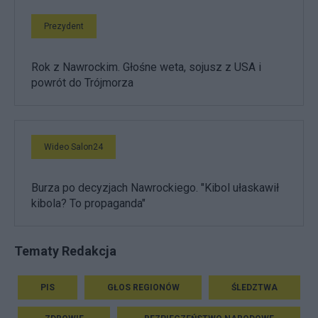
Prezydent
Rok z Nawrockim. Głośne weta, sojusz z USA i
powrót do Trójmorza
Wideo Salon24
Burza po decyzjach Nawrockiego. "Kibol ułaskawił
kibola? To propaganda"
Tematy Redakcja
PIS
GŁOS REGIONÓW
ŚLEDZTWA