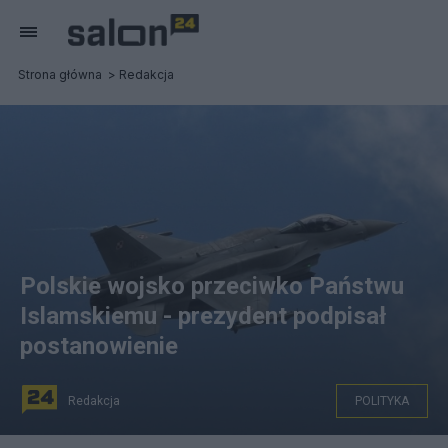
Strona główna
Redakcja
Polskie wojsko przeciwko Państwu
Islamskiemu - prezydent podpisał
postanowienie
Redakcja
POLITYKA
Samolot F-16 podczas ćwiczeń Anakonda 16, fot.