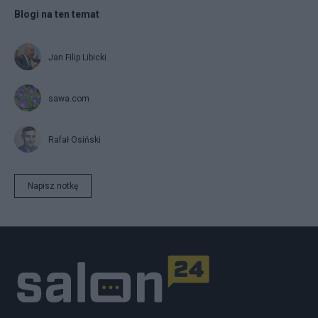
Blogi na ten temat
Jan Filip Libicki
sawa.com
Rafał Osiński
Napisz notkę