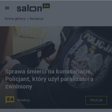
Strona główna
Redakcja
Sprawa śmierci na komisariacie.
Policjant, który użył paralizatora
zwolniony
Redakcja
POLICJA
Paralizator w rękach policjanta, zdjęcie ilustracyjne