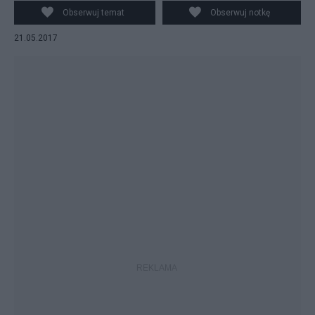
fot.policja.gov.pl
Obserwuj temat
Obserwuj notkę
21.05.2017