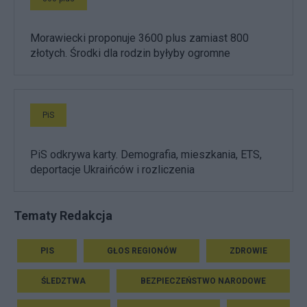
Morawiecki proponuje 3600 plus zamiast 800
złotych. Środki dla rodzin byłyby ogromne
PiS
PiS odkrywa karty. Demografia, mieszkania, ETS,
deportacje Ukraińców i rozliczenia
Tematy Redakcja
PIS
GŁOS REGIONÓW
ZDROWIE
ŚLEDZTWA
BEZPIECZEŃSTWO NARODOWE