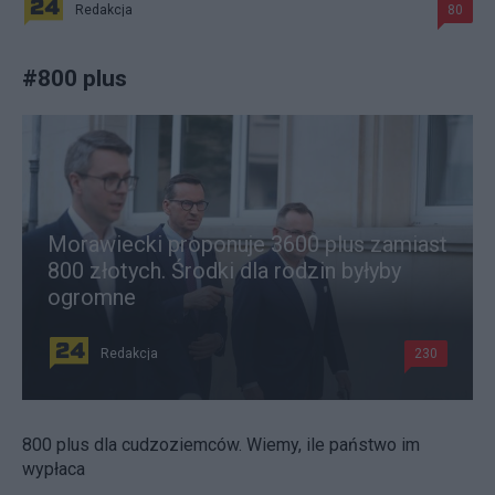
Redakcja
80
#
800 plus
Morawiecki proponuje 3600 plus zamiast
800 złotych. Środki dla rodzin byłyby
ogromne
Redakcja
230
800 plus dla cudzoziemców. Wiemy, ile państwo im
wypłaca