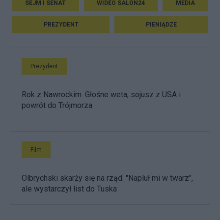
SEJM I SENAT
WIDEO SALON24
MEDIA
PREZYDENT
PIENIĄDZE
Prezydent
Rok z Nawrockim. Głośne weta, sojusz z USA i
powrót do Trójmorza
Film
Olbrychski skarży się na rząd. "Napluł mi w twarz",
ale wystarczył list do Tuska