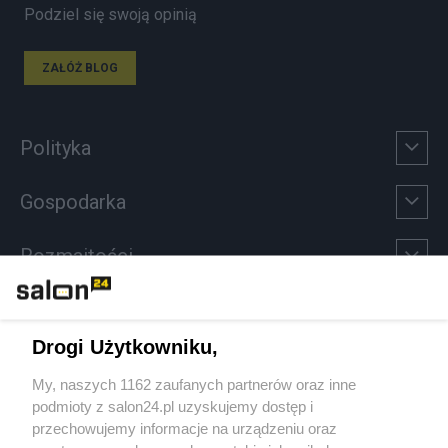
Podziel się swoją opinią
ZAŁÓŻ BLOG
Polityka
Gospodarka
Rozmaitości
Technologie
Drogi Użytkowniku,
Sport
My, naszych 1162 zaufanych partnerów oraz inne
podmioty z salon24.pl uzyskujemy dostęp i
Społeczeństwo
przechowujemy informacje na urządzeniu oraz