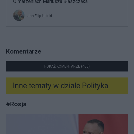
O marzeniach Mariusza Błaszczaka
Jan Filip Libicki
Komentarze
POKAŻ KOMENTARZE (460)
Inne tematy w dziale
Polityka
#
Rosja