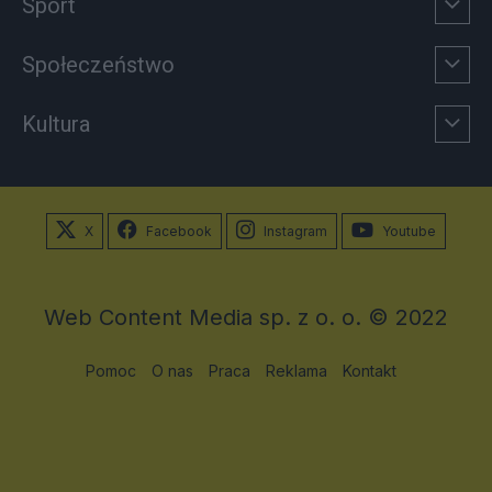
Sport
Społeczeństwo
Kultura
X
Facebook
Instagram
Youtube
Web Content Media sp. z o. o. © 2022
Pomoc
O nas
Praca
Reklama
Kontakt