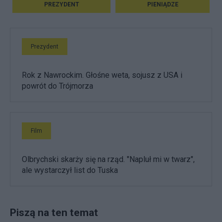
PREZYDENT
PIENIĄDZE
Prezydent
Rok z Nawrockim. Głośne weta, sojusz z USA i
powrót do Trójmorza
Film
Olbrychski skarży się na rząd. "Napluł mi w twarz",
ale wystarczył list do Tuska
Piszą na ten temat