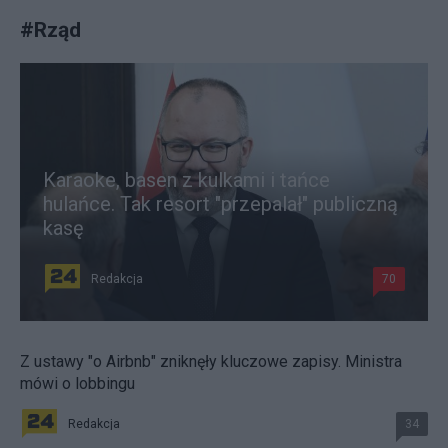
#
Rząd
Karaoke, basen z kulkami i tańce
hulańce. Tak resort "przepalał" publiczną
kasę
Redakcja
70
Z ustawy "o Airbnb" zniknęły kluczowe zapisy. Ministra
mówi o lobbingu
Redakcja
34