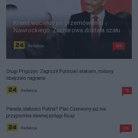
Kreml wściekły po przemówieniu
Nawrockiego. Zacharowa dostała szału
Redakcja
469
Drugi Prigożyn. Zagroził Putinowi atakiem, miliony
obejrzało nagranie
Redakcja
78
Parada słabości Putina? Plac Czerwony już nie
przypomina dawnej potęgi Rosji
Redakcja
206