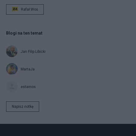
Rafał Woś
Blogi na ten temat
Jan Filip Libicki
MartaJa
estamos
Napisz notkę