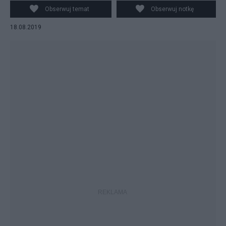
Stalowej Woli. Fot. PAP/Darek Delmanowicz
Obserwuj temat
Obserwuj notkę
18.08.2019