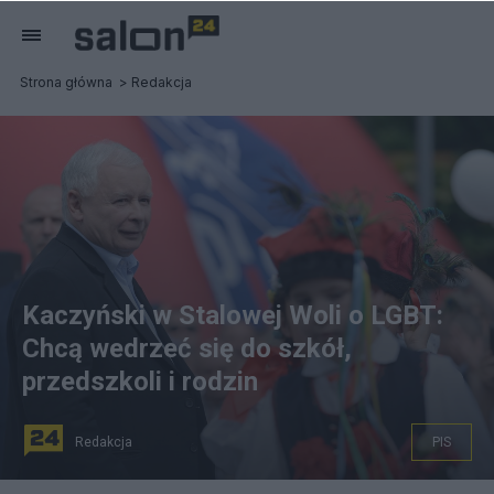
Strona główna
Redakcja
Kaczyński w Stalowej Woli o LGBT:
Chcą wedrzeć się do szkół,
przedszkoli i rodzin
Redakcja
PIS
Jarosław Kaczyński gościł na pikniku #DobryCzasPL w