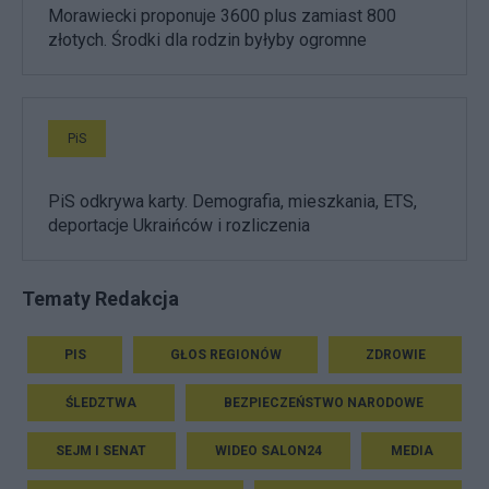
Morawiecki proponuje 3600 plus zamiast 800
złotych. Środki dla rodzin byłyby ogromne
PiS
PiS odkrywa karty. Demografia, mieszkania, ETS,
deportacje Ukraińców i rozliczenia
Tematy Redakcja
PIS
GŁOS REGIONÓW
ZDROWIE
ŚLEDZTWA
BEZPIECZEŃSTWO NARODOWE
SEJM I SENAT
WIDEO SALON24
MEDIA