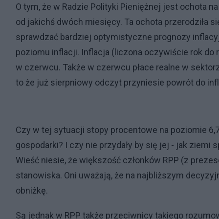
O tym, że w Radzie Polityki Pieniężnej jest ochota
od jakichś dwóch miesięcy. Ta ochota przerodziła si
sprawdzać bardziej optymistyczne prognozy inflac
poziomu inflacji. Inflacja (liczona oczywiście rok do
w czerwcu. Także w czerwcu płace realne w sektor
to że już sierpniowy odczyt przyniesie powrót do inf
Czy w tej sytuacji stopy procentowe na poziomie 6,
gospodarki? I czy nie przydały by się jej - jak ziemi
Wieść niesie, że większość członków RPP (z prezes
stanowiska. Oni uważają, że na najbliższym decyzy
obniżkę.
Są jednak w RPP także przeciwnicy takiego rozumow