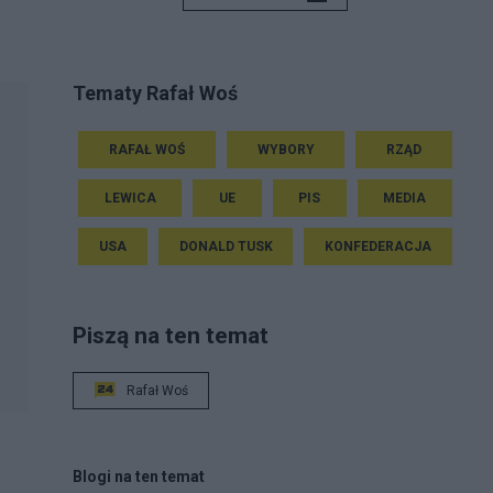
Tematy Rafał Woś
RAFAŁ WOŚ
WYBORY
RZĄD
LEWICA
UE
PIS
MEDIA
USA
DONALD TUSK
KONFEDERACJA
Piszą na ten temat
Rafał Woś
Blogi na ten temat