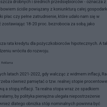
aszcza drobnych i średnich przedsiębiorców - oznacza z
t bowiem ściśle powiązany z koniunkturą całej gospodark
żki płac czy pełne zatrudnienie, które udało nam się w
ać zostawiając 18-20 proc. bezrobocia za sobą jako
iższa rata kredytu dla pożyczkobiorców hipotecznych. A t
dzeniu wróciła do rozwoju.
Reklama
nych latach 2021-2022, gdy walcząc z widmem inflacji, R
rzeba również pamiętać o tzw. realnej stopie procentowe
 a stopą inflacji. Ta realna stopa wraz ze spadkiem
zwalamy, by polityka pieniężna ulegała niepostrzeżenie
ównież dlatego obniżka stóp nominalnych powinna być