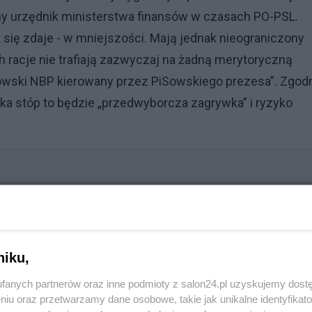
ny urzędnik ministerstwa finansów w czasach PO-PSL.
ak się zdaje - w mniejszości. Mają jednak nieograniczony
h racje nie trafiają zazwyczaj na żadną merytoryczną
PiSowski NBP kierowany przez PiSowskiego prezesa”. Zgod
ka stóp to będzie „przedwyborcza zagrywka” i ryzyko
taj inflacjo „dobra”!
niku,
fanych partnerów oraz inne podmioty z salon24.pl uzyskujemy dost
niu oraz przetwarzamy dane osobowe, takie jak unikalne identyfikat