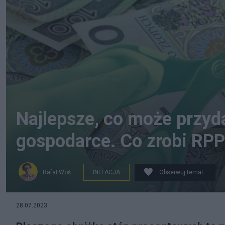
Najlepsze, co może przyda
gospodarce. Co zrobi RP
Rafał Woś
INFLACJA
Obserwuj temat
28.07.2023