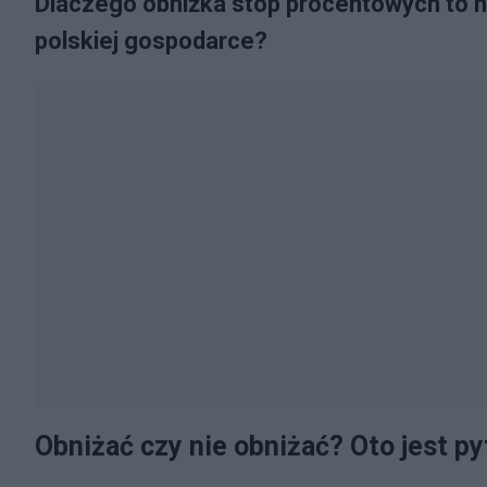
Dlaczego obniżka stóp procentowych to n
polskiej gospodarce?
Obniżać czy nie obniżać? Oto jest py