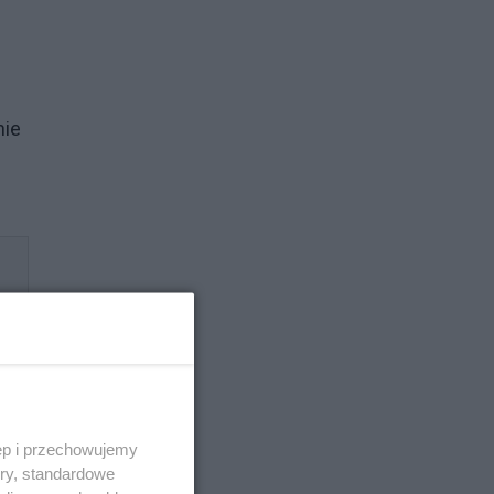
nie
ęp i przechowujemy
ory, standardowe