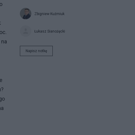
o
Zbigniew Kuźmiuk
k
oc.
Łukasz Sianożęcki
 na
Napisz notkę
e
u?
go
na