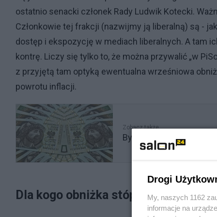
ostatnio senacki członek Rady Ludwik Kotecki. Waż
Członkowie tej frakcji (nazwijmy ją liberalną) są - j
dostęp i ekspozycję w mediach liberalnych. A tam ic
kontrę. Liczy się tylko to, że można przywalić „w 
z przyjętą tam optyką ewentualna wrześniowa obniż
powrotu inflacji.
Zobacz także
Bye bye „zła” inflacjo! Wi
Drogi Użytkow
Dla kogo obniżka stóp byłaby dobra?
My, naszych 1162 zau
informacje na urządze