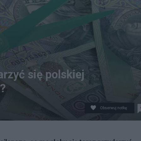
rzyć się polskiej
P?
Obserwuj notkę