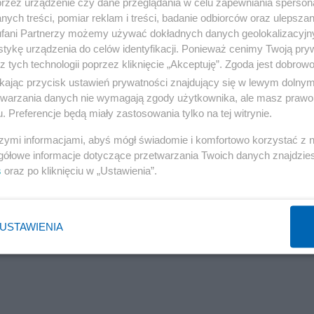
przez urządzenie czy dane przeglądania w celu zapewniania sperson
Reklama
ych treści, pomiar reklam i treści, badanie odbiorców oraz ulepszan
fani Partnerzy możemy używać dokładnych danych geolokalizacyjn
się nigdy do końca uzgodnić. Wynikają one bowiem z bard
tykę urządzenia do celów identyfikacji. Ponieważ cenimy Twoją pry
z roli banku centralnego w tym procesie. Frakcja
z tych technologii poprzez kliknięcie „Akceptuję”. Zgoda jest dobro
uważają, że ustalając poziom stóp procentowych powinni
ikając przycisk ustawień prywatności znajdujący się w lewym dolny
etwarzania danych nie wymagają zgody użytkownika, ale masz prawo 
cena kredytu wpływa na poszczególnych aktorów życia
. Preferencje będą miały zastosowania tylko na tej witrynie.
 przypominają, że taka obniżka byłaby dobra dla trzech
szymi informacjami, abyś mógł świadomie i komfortowo korzystać z
gółowe informacje dotyczące przetwarzania Twoich danych znajdzi
s
oraz po kliknięciu w „Ustawienia”.
USTAWIENIA