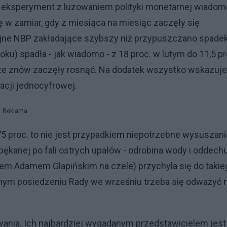
 na eksperyment z luzowaniem polityki monetarnej wiadom
ę w zamiar, gdy z miesiąca na miesiąc zaczęły się
yjne NBP zakładające szybszy niż przypuszczano spade
 roku) spadła - jak wiadomo - z 18 proc. w lutym do 11,5 pr
ze znów zaczęły rosnąć. Na dodatek wszystko wskazuje
lacji jednocyfrowej.
Reklama
75 proc. to nie jest przypadkiem niepotrzebne wysuszani
 spękanej po fali ostrych upałów - odrobina wody i oddech
em Adamem Glapińskim na czele) przychyla się do takie
jnym posiedzeniu Rady we wrześniu trzeba się odważyć 
ania. Ich najbardziej wygadanym przedstawicielem jest