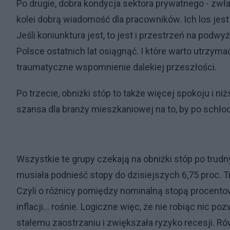
Po drugie, dobra kondycja sektora prywatnego - zwł
kolei dobrą wiadomość dla pracowników. Ich los jes
Jeśli koniunktura jest, to jest i przestrzeń na podwy
Polsce ostatnich lat osiągnąć. I które warto utrzym
traumatyczne wspomnienie dalekiej przeszłości.
Po trzecie, obniżki stóp to także więcej spokoju i n
szansa dla branży mieszkaniowej na to, by po schło
Wszystkie te grupy czekają na obniżki stóp po trud
musiała podnieść stopy do dzisiejszych 6,75 proc. T
Czyli o różnicy pomiędzy nominalną stopą procentową
inflacji… rośnie. Logiczne więc, że nie robiąc nic po
stałemu zaostrzaniu i zwiększała ryzyko recesji. R