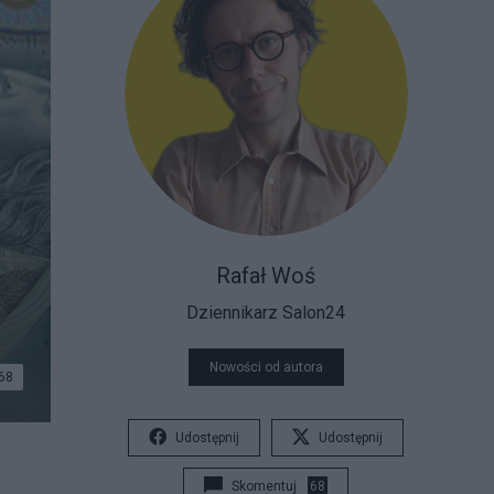
Rafał Woś
Dziennikarz Salon24
Nowości od autora
68
Udostępnij
Udostępnij
Skomentuj
68